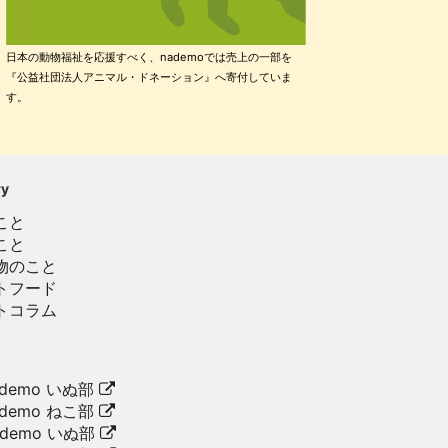
日本の動物福祉を応援すべく、nademoでは売上の一部を
『公益社団法人アニマル・ドネーション』へ寄付していま
す。
ry
こと
こと
物のこと
トフード
トコラム
demo いぬ部
demo ねこ部
ademo いぬ部