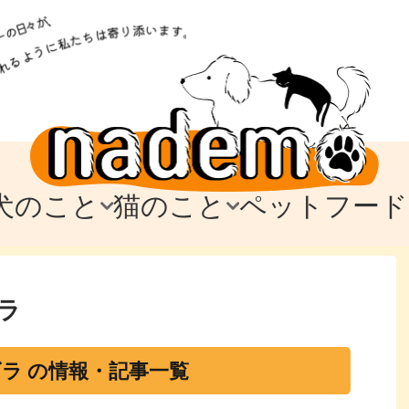
犬のこと
猫のこと
ペットフード
トフード
のお迎え
のお迎え
犬の飼育費・値段
猫の飼育費・値段
なでもごはん
犬の病気・健康
猫の病気・健康
ド
テム
テム
愛犬とお出かけ
愛猫とお出かけ
愛犬とのお別れ
愛猫とのお別れ
わ
に
ラ
ラ の情報・記事一覧