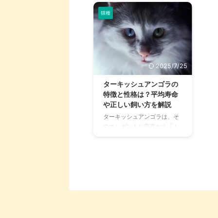
猫種
2025/7/25
ターキッシュアンゴラの
特徴と性格は？平均寿命
や正しい飼い方を解説
ターキッシュアンゴラは、そ
のエレガントな容姿から「ト
ルコの生きる国宝」とも称さ
れています。 フワフワとした
シルキーな被毛の長毛種であ
りながら、温暖な国生まれの
ため珍しいシングルコート。
水晶のようなアーモンドアイ
も吸い込まれそうなほど美し
く、まさに貴婦人のような気
品と風格にあふれています。