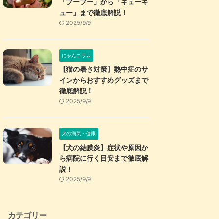
「プープー」から「キューキ
ュー」まで徹底解説！
2025/9/9
にゃんコラム
【猫の暑さ対策】熱中症のサ
インからおすすめグッズまで
徹底解説！
2025/9/9
犬の病気・健康
【犬の結膜炎】症状や原因か
ら病院に行く目安まで徹底解
説！
2025/9/9
カテゴリー