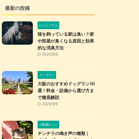
最新の投稿
にゃんコラム
猫を飼っている家は臭い？家
や部屋が臭くなる原因と効果
的な消臭方法
2025/9/9
ドッグラン
大阪のおすすめドッグラン10
選！料金・設備から選び方ま
で徹底解説
2025/9/9
小動物のこと
チンチラの鳴き声の種類｜