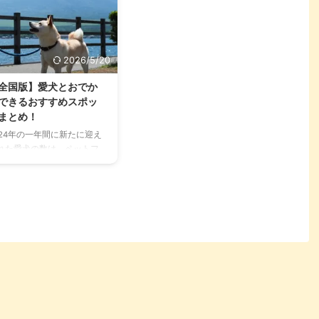
2026/5/20
全国版】愛犬とおでか
できるおすすめスポッ
まとめ！
024年の一年間に新たに迎え
れた愛犬の数は、ペットフ
ド協会の資料「全国犬猫飼
実態調査 主要指標サマリ
」において、444,000匹に
りました。 それに伴って、
犬同伴OKというルールにな
ている施設やサービスも、
々と増えています。 今回
、nademo編集部厳選の愛
と一緒に出かけたいご近所
ポットから旅行先までをご
介。また、おでかけの準備