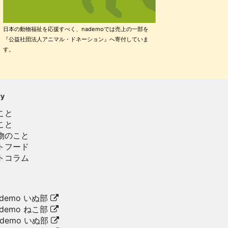
日本の動物福祉を応援すべく、nademoでは売上の一部を
『公益社団法人アニマル・ドネーション』へ寄付していま
す。
ry
こと
こと
物のこと
トフード
トコラム
demo いぬ部
demo ねこ部
ademo いぬ部