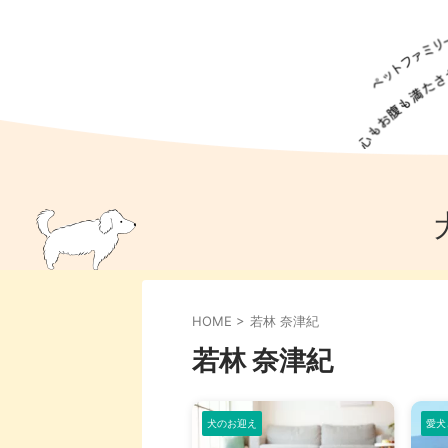
犬の食事
猫の食事
ドッグフード
犬種
猫種
キャッ
犬
猫
犬のこと
猫のこと
ペットフー
HOME
>
若林 奈津紀
犬のしつけ
猫のしつけ
犬のアイ
猫のアイ
若林 奈津紀
犬のお迎え
愛犬