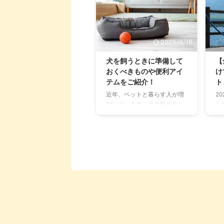
2025/8/18
犬を飼うときに準備して
【
おくべきものや便利アイ
け
テムをご紹介！
ト
近年、ペットと暮らす人が増
2
加しています。犬の散歩をし
ら
ている人を見て、「新しい家
ー
族をお迎えしたい！」と感じ
育
ている人も多いのではないで
ー
しょうか？ 初めて犬と暮らす
な
人にとっては「どんな準備す
愛
ればいいの？」「犬と暮らす
っ
って大変なのかな……」と色々
次
な疑問が湧いてきますよね。
は
本記事では犬との暮らしに必
犬
要な準備や便利アイテムなど
ス
を紹介しています。ぜひ最後
紹