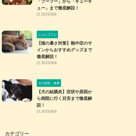
「プープー」から「キューキ
ュー」まで徹底解説！
2025/9/9
にゃんコラム
【猫の暑さ対策】熱中症のサ
インからおすすめグッズまで
徹底解説！
2025/9/9
犬の病気・健康
【犬の結膜炎】症状や原因か
ら病院に行く目安まで徹底解
説！
2025/9/9
カテゴリー