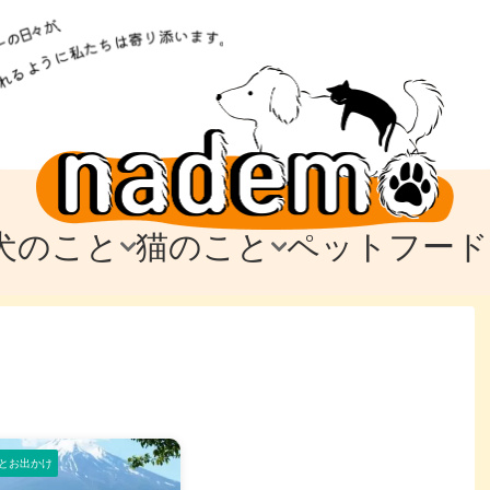
犬のこと
猫のこと
ペットフード
トフード
のお迎え
のお迎え
犬の飼育費・値段
猫の飼育費・値段
なでもごはん
犬の病気・健康
猫の病気・健康
ド
テム
テム
愛犬とお出かけ
愛猫とお出かけ
愛犬とのお別れ
愛猫とのお別れ
わ
に
とお出かけ