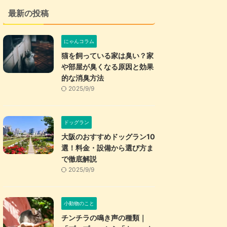
最新の投稿
にゃんコラム
猫を飼っている家は臭い？家
や部屋が臭くなる原因と効果
的な消臭方法
2025/9/9
ドッグラン
大阪のおすすめドッグラン10
選！料金・設備から選び方ま
で徹底解説
2025/9/9
小動物のこと
チンチラの鳴き声の種類｜