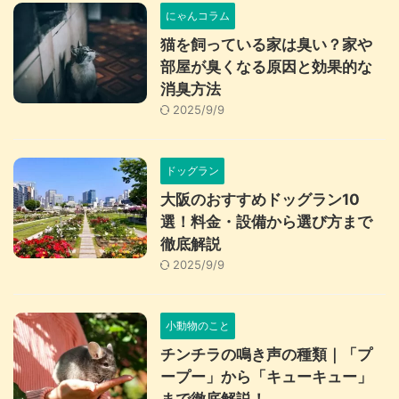
にゃんコラム
猫を飼っている家は臭い？家や
部屋が臭くなる原因と効果的な
消臭方法
2025/9/9
ドッグラン
大阪のおすすめドッグラン10
選！料金・設備から選び方まで
徹底解説
2025/9/9
小動物のこと
チンチラの鳴き声の種類｜「プ
ープー」から「キューキュー」