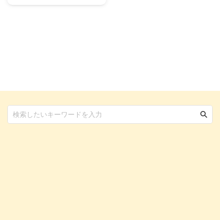
ごはんを作ってあげる、「手作り
ごはん」が注目される機会も増え
てきました。 手作りの方が「新
鮮」「無添加」「ヘルシー」「安
心」「美味しそう」「温かい」と
いうイメージがあるからでしょう
か。 茶色いドライフードより、
いわゆる「手作りごはん」の方が
見た目も良く、SNSでの投稿も増
えているそうです。 今回は「手
作りごはん」について、獣医師目
線でお話をさせていただきます。
この記事の結論 愛犬のごはんを
手作りする場合、総合栄養食と同
等の栄養バランスにすることは難
しい バランスの整った栄養 ...