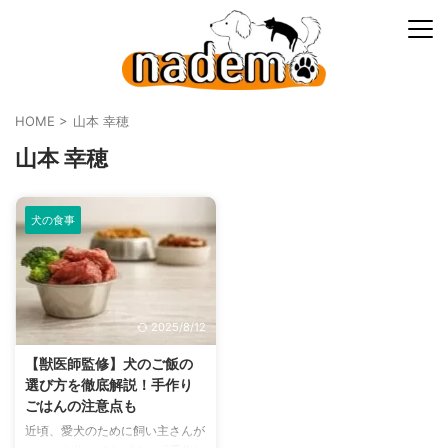
HOME
>
山本 幸穂
山本 幸穂
犬の食事
2025/8/12
【獣医師監修】犬のご飯の
選び方を徹底解説！手作り
ごはんの注意点も
近頃、愛犬のために飼い主さんが