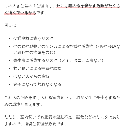
この大きな差の主な理由は、
外には猫の命を脅かす危険がたくさ
ん潜んでいるから
です。
例えば、
交通事故に遭うリスク
他の猫や動物とのケンカによる怪我や感染症（FIVやFeLVな
ど致死性の病気を含む）
寄生虫に感染するリスク（ノミ、ダニ、回虫など）
拾い食いによる中毒や誤飲
心ない人からの虐待
迷子になって帰れなくなる
これらの危険を避けられる室内飼いは、猫が安全に長生きするた
めの環境と言えます。
ただし、室内飼いでも肥満や運動不足、誤飲などのリスクはあり
ますので、適切な管理が必要です。