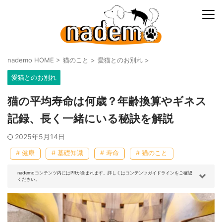
nademo HOME
>
猫のこと
>
愛猫とのお別れ
>
愛猫とのお別れ
猫の平均寿命は何歳？年齢換算やギネス
記録、長く一緒にいる秘訣を解説
2025年5月14日
# 健康
# 基礎知識
# 寿命
# 猫のこと
nademoコンテンツ内にはPRが含まれます。詳しくはコンテンツガイドラインをご確認
ください。