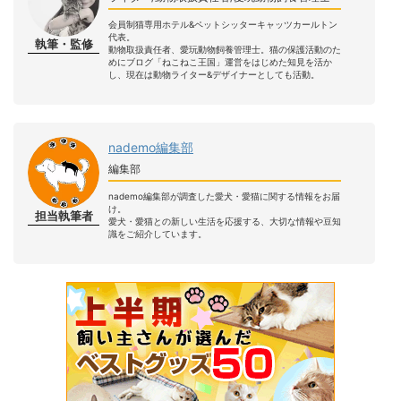
会員制猫専用ホテル&ペットシッターキャッツカールトン
代表。
執筆・監修
動物取扱責任者、愛玩動物飼養管理士。猫の保護活動のた
めにブログ「ねこねこ王国」運営をはじめた知見を活か
し、現在は動物ライター&デザイナーとしても活動。
nademo編集部
編集部
nademo編集部が調査した愛犬・愛猫に関する情報をお届
け。
担当執筆者
愛犬・愛猫との新しい生活を応援する、大切な情報や豆知
識をご紹介しています。