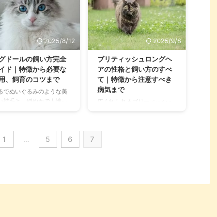
2025/8/12
2025/9/8
グドールの飼い方完全
ブリティッシュロングヘ
イド｜特徴から必要な
アの性格と飼い方のすべ
用、飼育のコツまで
て｜特徴から注意すべき
病気まで
るでぬいぐるみのような美
い被毛と、穏やかで人懐っ
広く知られるブリティッシュ
い性格で「ジェントル・ジ
ショートヘアから改良され、
イアント（穏やかな巨
イングランドで生まれたブリ
）」と呼ばれるラグドー
ティッシュロングヘア。 全体
1
…
5
6
7
。その愛らしい姿と優しい
的に丸みを帯びているその体
格から、世界中で愛されて
格が愛らしく、しかし気品漂
る人気の猫種です。 しか
う上品さも持ち合わせている
、ラグドールの魅力は見た
猫種です。 日本ではブリティ
だけではありません。彼ら
ッシュショートヘアの方が広
持つ独特の習性や、遺伝的
く知られていると思います
病気のリスク、美しい被毛
が、ロングヘアにも魅力はた
保つための日々のケアな
っぷり！ そんなブリティッシ