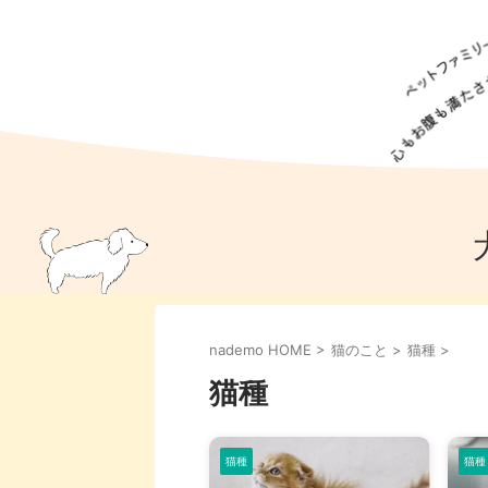
犬の食事
猫の食事
ドッグフード
犬種
猫種
キャッ
犬
猫
犬のこと
猫のこと
ペットフー
nademo HOME
>
猫のこと
>
猫種
>
犬のしつけ
猫のしつけ
犬のアイ
猫のアイ
猫種
猫種
猫種