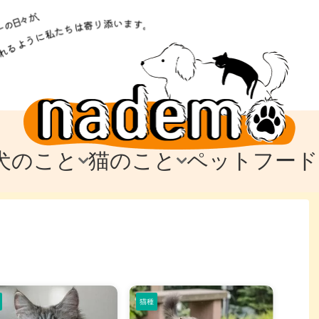
犬のこと
猫のこと
ペットフード
トフード
のお迎え
のお迎え
犬の飼育費・値段
猫の飼育費・値段
なでもごはん
犬の病気・健康
猫の病気・健康
ド
テム
テム
愛犬とお出かけ
愛猫とお出かけ
愛犬とのお別れ
愛猫とのお別れ
わ
に
猫種