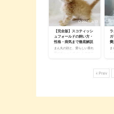
2025/8/13
【完全版】スコティッシ
ラ
ュフォールドの飼い方・
ガ
性格・病気まで徹底解説
費
まん丸の顔と、愛らしい垂れ
ま
耳がチャームポイントのスコ
し
ティッシュフォールド。「ス
こ
コ」という愛称で多くの人々
ャ
に愛されるこの猫種は、その
人
« Prev
愛くるしい見た目だけでな
ル
く、穏やかで人懐っこい性格
性
も大きな魅力です。 しかし、
い
スコティッシュフォールドを
し
飼う上で、その特徴的な垂れ
目
耳がもたらす「遺伝性骨軟骨
が
異形成症」という病気のリス
な
クについて、不安を感じてい
を