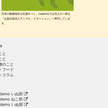
日本の動物福祉を応援すべく、nademoでは売上の一部を
『公益社団法人アニマル・ドネーション』へ寄付していま
す。
ry
こと
こと
物のこと
トフード
トコラム
demo いぬ部
demo ねこ部
ademo いぬ部