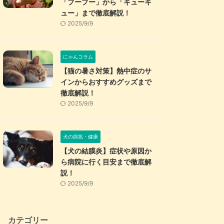
「プープー」から「キューキ
ュー」まで徹底解説！
2025/9/9
にゃんコラム
【猫の暑さ対策】熱中症のサ
インからおすすめグッズまで
徹底解説！
2025/9/9
犬の病気・健康
【犬の結膜炎】症状や原因か
ら病院に行く目安まで徹底解
説！
2025/9/9
カテゴリー