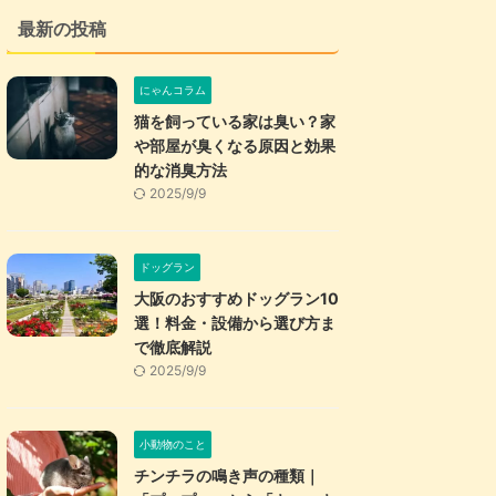
最新の投稿
にゃんコラム
猫を飼っている家は臭い？家
や部屋が臭くなる原因と効果
的な消臭方法
2025/9/9
ドッグラン
大阪のおすすめドッグラン10
選！料金・設備から選び方ま
で徹底解説
2025/9/9
小動物のこと
チンチラの鳴き声の種類｜