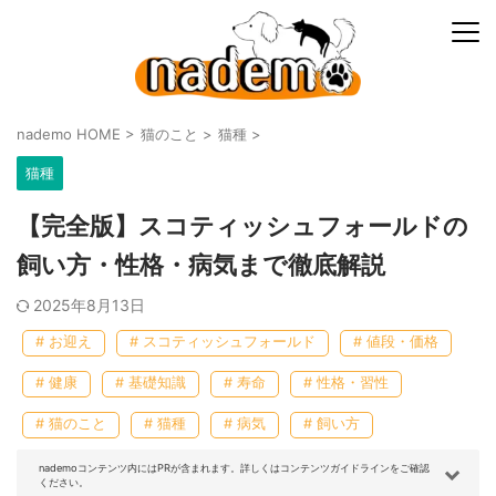
nademo HOME
>
猫のこと
>
猫種
>
猫種
【完全版】スコティッシュフォールドの
飼い方・性格・病気まで徹底解説
2025年8月13日
# お迎え
# スコティッシュフォールド
# 値段・価格
# 健康
# 基礎知識
# 寿命
# 性格・習性
# 猫のこと
# 猫種
# 病気
# 飼い方
nademoコンテンツ内にはPRが含まれます。詳しくはコンテンツガイドラインをご確認
ください。