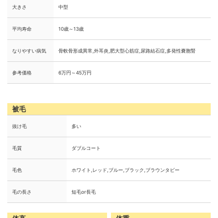
大きさ
中型
平均寿命
10歳～13歳
なりやすい病気
骨軟骨形成異常,外耳炎,肥大型心筋症,尿路結石症,多発性嚢胞腎
参考価格
6万円～45万円
被毛
抜け毛
多い
毛質
ダブルコート
毛色
ホワイト,レッド,ブルー,ブラック,ブラウンタビー
毛の長さ
短毛or長毛