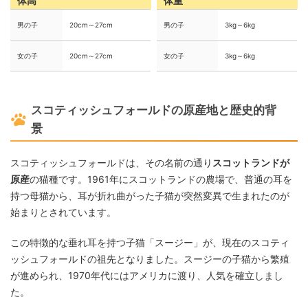
体高
体重
男の子
20cm～27cm
男の子
3kg～6kg
女の子
20cm～27cm
女の子
3kg～6kg
スコティッシュフォールドの原産地と歴史的背
景
スコティッシュフォールドは、その名前の通り
スコットランドが
原産
の猫種です。1961年にスコットランドの農場で、普通の耳を
持つ母猫から、耳が折れ曲がった子猫が突然変異で生まれたのが
始まりとされています。
この特徴的な垂れ耳を持つ子猫「スージー」が、現在のスコティ
ッシュフォールドの祖先となりました。スージーの子猫から繁殖
が進められ、1970年代にはアメリカに渡り、人気を確立しまし
た。