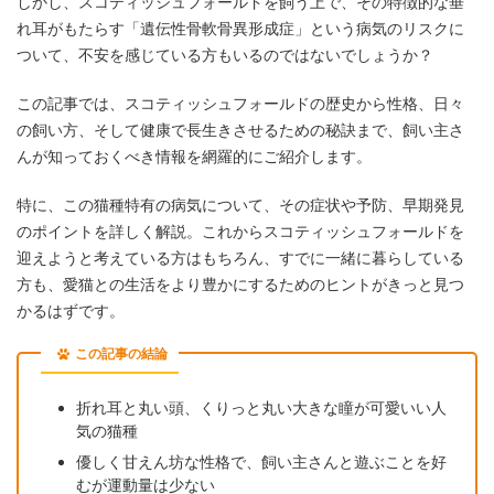
しかし、スコティッシュフォールドを飼う上で、その特徴的な垂
れ耳がもたらす「遺伝性骨軟骨異形成症」という病気のリスクに
ついて、不安を感じている方もいるのではないでしょうか？
この記事では、スコティッシュフォールドの歴史から性格、日々
の飼い方、そして健康で長生きさせるための秘訣まで、飼い主さ
んが知っておくべき情報を網羅的にご紹介します。
特に、この猫種特有の病気について、その症状や予防、早期発見
のポイントを詳しく解説。これからスコティッシュフォールドを
迎えようと考えている方はもちろん、すでに一緒に暮らしている
方も、愛猫との生活をより豊かにするためのヒントがきっと見つ
かるはずです。
この記事の結論
折れ耳と丸い頭、くりっと丸い大きな瞳が可愛いい人
気の猫種
優しく甘えん坊な性格で、飼い主さんと遊ぶことを好
むが運動量は少ない