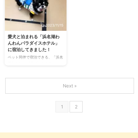
している方に対し、旅行に関する
一丸となってわんこ連れを楽しま
アンケート調査を行いました。
せてくれるのが、ムーミンバレー
旅行に連れて行く・行かない理由
パークのいいところ。わんことの
をはじめ、預けるときの預け先、
一日を存分に満喫できますよ。
2023/11/15
旅行の移動手段や宿泊先で重視す
毎年2月には、わんこが主役の
ることなどをまとめました。 愛
「SÖPÖ SÖPÖ DOG TAIL FAIR​​
愛犬と泊まれる「浜名湖わ
犬・愛猫を旅行に連れて行く・行
（ソポソポドッグテイルフェ
んわんパラダイスホテル」
かない人の割合 旅行に愛犬・愛
ア）」も開催。期間中は同伴でき
に宿泊してきました！
猫を連れていくのか調査したとこ
るアトラクションや施設が増え、
ペット同伴で宿泊できる、「浜名
ろ、全体の33.6％が「連れて行
カフェにはわんこ用メニューも登
湖わんわんパラダイスホテル」に
かない」、22.3％が「旅行に行か
場します。 ムーミンバレーパー
行ってきました。 愛犬ファース
ない」という結果になりま ...
クとは ©Moomin Character ...
トをキャッチフレーズに、飼い主
さんと愛犬が楽しくお泊りできる
Next »
ことを追求した、静岡県浜松市に
ある宿泊施設です。 いったいど
んな施設やサービスが展開されて
1
2
いるのでしょうか。 私の愛犬、
銀と一緒に浜名湖わんわんパラダ
イスホテルの魅力をご紹介しま
す。 浜名湖わんわんパラダイス
ホテルに1泊2日の旅行に来まし
た！ その名の通り浜名湖沿いに