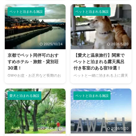
の公園など、ペットOKの観光ス
多く、和の伝統文化を感じたり、
nademo編集部 ...
ポットやお店がたくさんありま
自然溢れるレジャースポットを楽
ペットと泊まれる施設
ペットと泊まれる施設
す。 古くから多くの文化人にも
しめます。 そんな関西にペット
親しまれており、老舗が立ち並ぶ
と一緒に旅行したら、きっと楽し
旧軽井沢銀座通りや紅葉の名所で
い思い出になりますね。絶景や世
知られる雲場池など、上質で洗練
界遺産など、さまざまな魅力が尽
された雰囲気をたっぷりと楽しめ
きない関西へぜひペットと出かけ
2025/10/24
2026/5/20
るでしょう。 ドッグフレンドリ
てみましょう。 その際、快適で
ーな土地柄なのでペットと一緒に
ペットフレンドリーな宿・ホテル
京都でペット同伴可のおす
【愛犬と温泉旅行】関東で
楽しめる宿泊施設が多く、愛犬と
を探すことは、ペットと一緒の旅
すめホテル・旅館・貸別荘
ペットと泊まれる露天風呂
一緒にいつもと違う時間を楽しむ
行で特に大切になるところですよ
30選！
付き客室のある宿19選！
にはぴったりの場所です。 こち
ね。 今回はペットと泊まれる
GWやお盆・お正月など長期のお
ペットと一緒に泊まれる上に露天
らの記事では、軽井沢で愛犬と泊
宿・ホテルのおすすめを厳選して
休みの際、旅行に出かけるのが恒
風呂も楽しめる。旅行の際は、そ
まれるホテル・貸別荘についてご
ご紹介。上手に選べば、旅の楽し
例行事の人も多いことでしょう。
んな露天風呂付きの宿・ホテルに
紹介しています。選び方のポイン
さが何倍にもなりますよ。ぜひこ
そんなときに気になるのが、やっ
泊まりたいと考えている方も多い
ト ...
の ...
愛犬と泊まれる施設
ペットと泊まれる施設
ぱりペットのこと。 ペットホテ
のではないでしょうか。 宿・ホ
ルやペットシッターは便利です
テルでゆっくりくつろぐ時間を過
が、置いていくのは可哀想です
ごしたい方には、露天風呂は特に
し、飼い主さん自身が大好きなペ
うれしいものです。 「ペット同
ットと離れることを寂しく思うの
伴だと満足のいく宿が選べな
2026/5/20
2026/5/20
ではないでしょうか。 そんなと
い…」なんてことがないように、