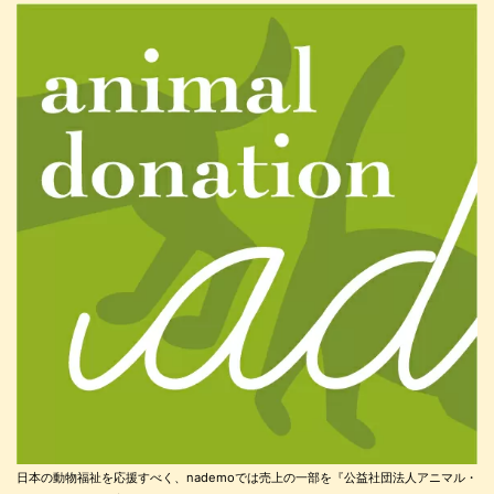
日本の動物福祉を応援すべく、nademoでは売上の一部を『公益社団法人アニマル・