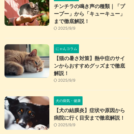
チンチラの鳴き声の種類｜「プ
ープー」から「キューキュー」
まで徹底解説！
2025/9/9
にゃんコラム
【猫の暑さ対策】熱中症のサイ
ンからおすすめグッズまで徹底
解説！
2025/9/9
犬の病気・健康
【犬の結膜炎】症状や原因から
病院に行く目安まで徹底解説！
2025/9/9