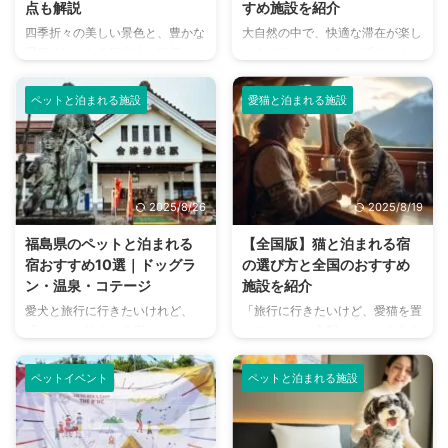
点も解説
すめ施設を紹介
四季折々の美しい景色と、豊かな
大自然の中で、快適な滞在が楽し
温泉で知られる観光地・箱根。
めるグランピングは、近年ますま
「大切な家族の一員であるペット
す人気が高まっています。そんな
と一緒に旅行を楽しみたい！」と
グランピングを「大切な愛犬と一
ペットと泊まれる施設
愛猫と泊まれる施設
考える方も多いのではないでしょ
緒に楽しみたい！」と考える飼い
うか。 しかし、ペットと泊まれ
主さんも多いのではないでしょう
る宿は増えてきたとはいえ、本当
か。 非日常的な空間で愛犬との
に愛犬が快適に過ごせるのか、食
特別な思い出を作れるグランピン
事や温泉はどうすればいいのかな
グは、ペットホテルに預けること
2025/8/26
2025/8/19
ど、不安に思うこともありますよ
に抵抗がある方にもぴったりの選
ね。 この記事では、愛犬と箱根
択肢です。 しかし、「何を持っ
福島県のペットと泊まれる
【全国版】猫と泊まれる宿
旅行を満喫するための宿選びのポ
ていけばいい？」「どんなことに
宿おすすめ10選｜ドッグラ
の選び方と全国のおすすめ
イントや、旅行中の注意点、そし
気を付ければいい？」と不安に思
ン・温泉・コテージ
施設を紹介
て、数ある宿の中から特におすす
う方もいるでしょう。 この記事
愛犬と旅行に行きたいけれど、
「旅行に行きたいけど、愛猫を置
めの施設を厳選してご紹介しま
では、愛犬とグランピングを満喫
「ペットと泊まれる宿がなかなか
いていくのは心配…」。そう考え
す。 この記事の結論 宿選びで
するための準備や注意点、そして
見つからない…」「本当に快適に
て、旅行を諦めてしまう飼い主さ
は、ペットの種類やサイズ、同伴
全国のおすすめ施設をご紹介しま
過ごせる宿はどこ？」と悩んでい
んは少なくありません。 しか
可能 ...
...
ペットイベント
ペットと泊まれる施設
ませんか？ ペットと泊まれる宿
し、最近では愛猫と一緒に宿泊で
が増えたとはいえ、宿泊施設によ
きる宿やホテルが増えています。
って設備やルールはさまざまで
ケージから出してお部屋で自由に