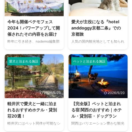
す。 この記事では、福島県内で
過ごせる施設も多く、愛猫も飼い
特に人気の高い、ペットと泊まれ
主さんもリラックスして旅の思い
2024/9/19
2024/7/16
るおすすめの宿を厳選してご紹介
出を作ることができます。 この
します。 愛犬との旅行を心から
記事では、猫と泊まれる宿の選び
今年も開催ペテモフェス
愛犬が主役になる『hotel
楽しめるように、宿選びのポイン
方から、旅行の準備、そして全国
2024！パワーアップして開
anddoggy京都二条』での
トから持ち物まで、詳しく解説し
のおすすめ施設まで、猫との旅行
催されたその内容をお届け
京都旅
ていきます。 この記事の結論 福
を成功させるための秘訣をすべて
昨年に引き続き、nademo編集部
人気の国内観光地としても知られ
島でペットと泊まれる宿を選ぶ際
まとめました。 この記事の結論
でも取材をさせていただくことと
ており、愛犬との旅行にも適した
は、宿のタイプや設備、ペットの
猫と泊まれる宿は、猫専用フロア
なったペテモフェス2024。 好評
京都。 都道府県魅力度ランキン
条件を確認することが重要 雄大
や個室があるなど、さまざまなタ
を博したブースだけでなく、さら
グでも毎年のようにトップ3に入
な ...
...
愛犬と泊まれる施設
ペットと泊まれる施設
に多くのブースが増えて、イベン
り、旅行先として誰もが一度は行
トエリアも増えた内容となりまし
ったことのある場所ではないでし
た。 まだまだ暑い日が続く中で
ょうか。 そんな京都にもし愛犬
の開催となりましたが、多くの来
と旅行に行けたら…。そのために
場者の方が来られたようですよ。
は宿泊先が特に重要です。 そこ
2026/5/20
2026/5/20
ペテモフェスとは ペテモフェス
で今回は京都で愛犬と一緒に宿泊
は、イオンペット株式会社が主催
できる、おすすめのホテル
軽井沢で愛犬と一緒に泊ま
【完全版】ペットと泊まれ
する、千葉市の豊砂公園で行われ
『hotel anddoggy京都二条』を
れるおすすめホテル・貸別
る宿 関西のおすすめ｜ホテ
るペットイベントです。 2015年
ご紹介します。 hotel anddoggy
荘20選！
ル・貸別荘・ドッグラン
に初開催され、コロナ期間はお休
京都二条とは 出典：
軽井沢にはペット同伴が可能なシ
関西はバリエーション豊かな観光
みをしていましたが、2023年か
https://www.hotel-
ョッピング施設やドッグラン併設
地・魅力的なお出かけスポットが
ら再始動。 これに伴って、
androoms.com/anddoggy/ ...