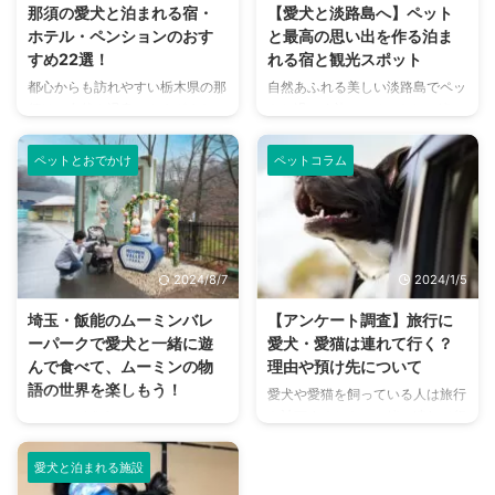
きにおすすめなのが、ペットと一
関東圏で見つけられる宿の魅力を
那須の愛犬と泊まれる宿・
【愛犬と淡路島へ】ペット
緒に泊まれるホテルです。今回は
知っておきましょう。 この記事
ホテル・ペンションのおす
と最高の思い出を作る泊ま
数ある観光地の中でも特に人気の
をぜひ参考にしてペットと一緒に
すめ22選！
れる宿と観光スポット
ある京都にフォーカスし、ペット
楽しく宿泊できる、素敵な宿をぜ
都心からも訪れやすい栃木県の那
自然あふれる美しい淡路島でペッ
可のホテルをご紹介します！ こ
ひ見つけてみてくださいね。 こ
須は、自然や温泉、さまざまなア
トと過ごす旅…。ペットと一緒に
の記事の結論 京都のペット可ホ
の記事の結論 関東近郊にも露天
クティビティなど楽しいスポット
暮らす方なら「ぜひ行ってみた
テルは観光地へのアクセスがよい
風呂付きでペット同伴可能な宿泊
が豊富です。 那須どうぶつ王国
い」と思いませんか？ 絶景やグ
とこ ...
先は ...
ペットとおでかけ
ペットコラム
など、動物に縁のあるそんな那須
ルメ、温泉など淡路島には魅力が
へ「ぜひ愛犬と一緒にお出かけし
いっぱいです。しかしペットと一
たい」と思っている人もいるでし
緒の旅行は、さまざまな点に配慮
ょう。 愛犬との旅行で重要なの
や注意が必要になるもの。ペット
は、愛犬も快適に泊まることがで
と一緒に泊まれる宿もしっかり厳
2024/8/7
2024/1/5
きる宿選びです。今回は那須にあ
選して、快適に過ごせるところを
る愛犬と泊まれるホテル・ペンシ
選びましょう。 選び方のポイン
埼玉・飯能のムーミンバレ
【アンケート調査】旅行に
ョンなど、おすすめ宿をご紹介し
トや注意点などもわかりやすくな
ーパークで愛犬と一緒に遊
愛犬・愛猫は連れて行く？
ます。 この記事の結論 都内から
っているので、ぜひ活用してみて
んで食べて、ムーミンの物
理由や預け先について
車でもアクセスしやすく、愛犬と
ください。素敵な思い出になるこ
語の世界を楽しもう！
愛犬や愛猫を飼っている人は旅行
一緒に利用できる施設が多い 宿
と間違いなしのペットとの旅をし
を計画するとき、一緒に連れて行
nademo編集部で、わんこと楽し
泊施設のタイプごとに用意されて
に、ぜひ淡路島へ出かけてみまし
くのか、どこかに預けるべきなの
める施設「ムーミンバレーパー
いる設備や、使い心地が大きく ...
ょう。 この記事の結論 淡路島周
か迷うこともあるでしょう。 そ
ク」へ行ってきました。 一緒に
...
愛犬と泊まれる施設
こで今回は、愛犬・愛猫をお世話
行けるだけではなく、スタッフが