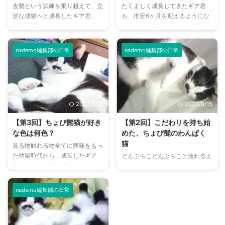
去勢という試練を乗り越えて、立
たくましく成長してきたギア君
派な成猫へと成長したギア君。
も、推定6ヶ月を迎えるようにな
年齢を重ねたことで、少しは落ち
りました。 猫の6ヶ月は性成熟し
着きもでて……きてません。毎日
て、成猫となる頃です。 個性も
力いっぱい走り回っています。
出てきて、一人前の男の子になり
nademo編集部の日常
nademo編集部の日常
猫の性質上、気まぐれで何を考え
つつあります。 月日の流れは早
ているのかわからないことも多い
いとしみじみとしながらも、そろ
ですが、それでも表情や仕草で精
そろ考えなければいけないことが
一杯気持ちを伝えてきてくれま
ありました。 代々のわが家の猫
す。 これからもずっと、元気で
はみな通ってきた道。避けては通
2023/8/15
2023/8/15
健やかに。 ニヒルとは程遠いイ
れない試練を受ける頃です。 ギ
タズラで驚かせてくれるギア君
ア君の初めての手術の時期がやっ
【第3回】ちょび髭猫が好き
【第2回】こだわりを持ち始
は、今後はどんな風に振り回して
てきました。 去勢することによ
な色は何色？
めた、ちょび髭のわんぱく
くれるのでしょうか。 とても楽
るメリット わが家の猫は代々、
猫
見る物触れる物全てに興味をもっ
しみです。 ギア君をお迎えして
去勢や避妊を行ってきました。
た幼猫時代から、成長したギア
どんぶらこどんぶらこと流れるよ
賑やかな日々 去勢も無事に終え
去勢ができるようになるのは、大
君。 自分の世界を広げながら、
うに、わが家に辿り着いた、ちょ
て、ギア君も立派な成猫になりま
体5～6ヶ月頃。 わが家は以前 ...
一生懸命生きている中で、個性も
び髭わんぱく猫のギア君。 毎日
した ...
でてきました。 ギア君の個性
たっぷり遊んで、たっぷり食べ
nademo編集部の日常
は、こだわり。 ニヒルな雄を目
て、たっぷり寝て、全力で生きて
指すギア君は、独自のこだわりを
いるうちに、体も心もすくすく成
探して、今日も走り回っていま
長しました。 そして、自我も目