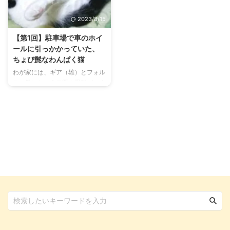
す。 探究心が人一倍ならぬ猫一
覚めたのか、こだわりを持ち始め
倍強いギア君は、飼い主も驚かせ
たのです。 大人の雄は、わんぱ
2023/8/15
てくれます。 そんなギア君が次
くなだけでいけないと思ったのか
に見せてくれた個性は色。 新し
定かではございません。 しか
【第1回】駐車場で車のホイ
いこだわりは色の選択でした。
し、こだわりを持ってこそ一人前
ールに引っかかっていた、
ちょび髭猫の好きな色は…… ニヒ
のおっさん猫のようです（生後半
ちょび髭なわんぱく猫
ルな雄を目指している（かもしれ
年未満）。 体の成長に合わせた
わが家には、ギア（雄）とフォル
ない）ギア君は、どうやら色にこ
心の成長 わが家の環境に慣れた
テ（雌）という二匹の愛猫がいま
だわりがあるようでした。 そん
ギア君は毎日元気に走り回ってい
す。 どちらも笑顔を届けてくれ
な彼 ...
ました。 時々、先住猫に教育的
る、とても可愛い愛猫です。 二
指導 ...
匹とも縁があって、わが家にお迎
えしましたが、ギアはとくに思い
がけない縁でした。 今回は、わ
んぱくちょび髭がチャームポイン
トのギアをお迎えするまでの出会
いや経緯、また悩んだことをお話
したいと思います。 わんぱく猫
は、おっさんを習得した猫でした
愛猫の名前は「ギア」です。猫種
はミックス。 ハチワレ模様の短
毛。がっしりした四肢と短い尾
（ジャパニーズ・ボブテイル）を