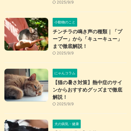
2025/9/9
小動物のこと
チンチラの鳴き声の種類｜「プ
ープー」から「キューキュー」
まで徹底解説！
2025/9/9
にゃんコラム
【猫の暑さ対策】熱中症のサイ
ンからおすすめグッズまで徹底
解説！
2025/9/9
犬の病気・健康