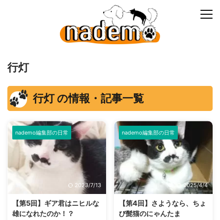
行灯
行灯 の情報・記事一覧
nademo編集部の日常
nademo編集部の日常
2023/7/13
2025/4/4
【第5回】ギア君はニヒルな
【第4回】さようなら、ちょ
雄になれたのか！？
び髭猫のにゃんたま