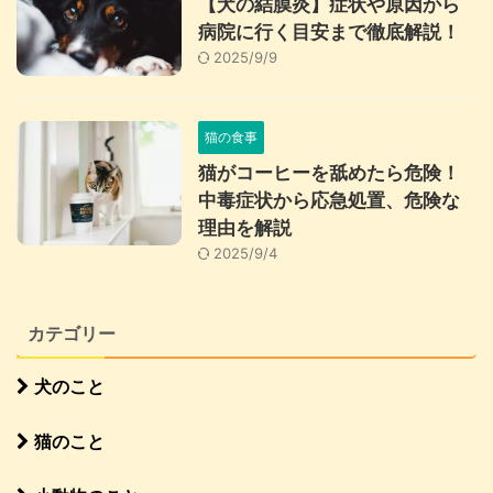
【犬の結膜炎】症状や原因から
病院に行く目安まで徹底解説！
2025/9/9
猫の食事
猫がコーヒーを舐めたら危険！
中毒症状から応急処置、危険な
理由を解説
2025/9/4
カテゴリー
犬のこと
猫のこと