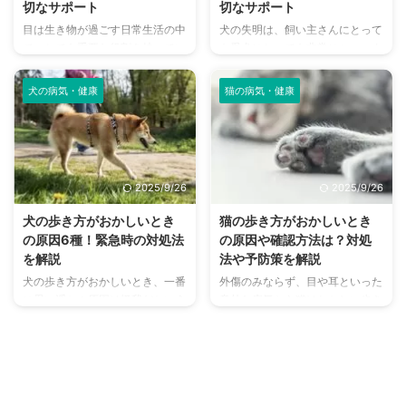
切なサポート
切なサポート
目は生き物が過ごす日常生活の中
犬の失明は、飼い主さんにとって
で、とても重要な役割を持ってい
も愛犬にとっても非常にショック
る器官のひとつです。 それは猫
な出来事です。 加齢が原因だと
も例外ではなく、仮に失明してし
思われがちな失明ですが、若い年
犬の病気・健康
猫の病気・健康
まうことになると生活は大きく変
齢の犬にもリスクはあります。
わってくることでしょう。 さま
本記事では、犬が失明してしまう
ざまな理由で視覚に障害がでた
原因や気を付けたい病気をご紹介
り、怪我や病気などによって最悪
しています。 失明したときのサ
失明してしまうこともあります。
ポート方法にも触れているので、
2025/9/26
2025/9/26
この記事では失明リスクの軽減
愛犬の視力低下が気になる人は参
や、失明した猫のサポートについ
考にしてみてください。 この記
犬の歩き方がおかしいとき
猫の歩き方がおかしいとき
て解説します。 この記事の結論
事の結論 犬の失明は年齢に関係
の原因6種！緊急時の対処法
の原因や確認方法は？対処
猫の失明の原因は、怪我の他に病
なくリスクがあるため、幅広い年
を解説
法や予防策を解説
気による続発や脳が関係している
代で注意すべき 目、視神経、脳
犬の歩き方がおかしいとき、一番
外傷のみならず、目や耳といった
失明すると日常の行動に変化が見
のいずれかの機能に問題が生じる
に思い浮かぶ原因は怪我だという
意外な病気から猫はおかしい歩き
られる一方、気づきづらいことも
と、失明に繋がりやすい 失明後
人は、多いでしょう。 もちろ
方をする場合があります。命にか
ある 失明後でも飼い主がサポ ...
に安全に暮らしていくには、飼い
ん、怪我が原因で歩き方がおかし
かわる重大な病気の可能性もある
...
いときもありますが、なかには病
ため、気をつけなければなりませ
気を患ってしまっているケースも
ん。 この記事では、猫の歩き方
あるのです。 いずれにしても、
がおかしい原因や、症状から考え