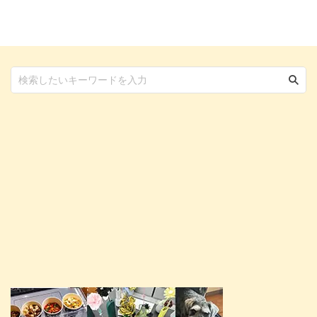
歩き方がおかしいときはすぐに動
られる具体的な外傷や病気の種類
物病院へ相談することが大切で
について詳しく解説しています。
す。 この記事では、犬の歩き方
また愛猫の歩き方に異常を感じた
がおかしいときに考えられる病気
場合、おかしいかどうかを判断す
や症状、その予防策などを詳しく
るための確認方法や対処方法につ
解説します。 愛犬の歩き方がお
いてもまとめました。 猫の歩行
かしいな、と感じたときはぜひ参
異常はシニア猫のみならず、子猫
考にしてください。 この記事の
から元気な成猫まで起こり得ま
結論 歩き方がおかしい原因は外
す。未然に防ぐための対策方法
傷のほかに、老化や遺伝性疾患、
や、猫種によって発症しやすい疾
病気 ...
患 ...