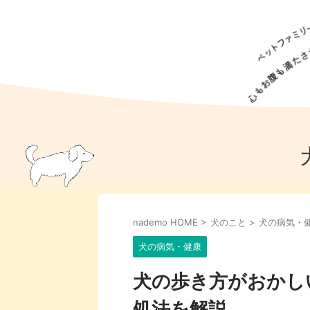
犬の食事
猫の食事
ドッグフード
犬種
猫種
キャッ
犬
猫
犬のこと
猫のこと
ペットフー
nademo HOME
>
犬のこと
>
犬の病気・
犬のしつけ
猫のしつけ
犬のアイ
猫のアイ
犬の病気・健康
犬の歩き方がおかし
処法を解説