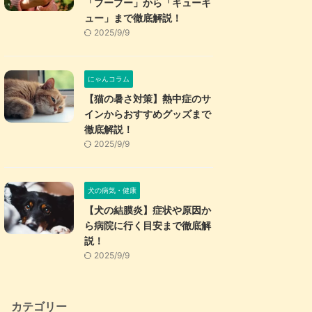
「プープー」から「キューキ
ュー」まで徹底解説！
2025/9/9
にゃんコラム
【猫の暑さ対策】熱中症のサ
インからおすすめグッズまで
徹底解説！
2025/9/9
犬の病気・健康
【犬の結膜炎】症状や原因か
ら病院に行く目安まで徹底解
説！
2025/9/9
カテゴリー