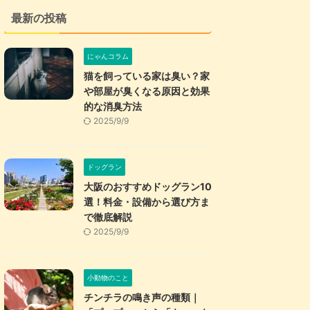
最新の投稿
にゃんコラム
猫を飼っている家は臭い？家
や部屋が臭くなる原因と効果
的な消臭方法
2025/9/9
ドッグラン
大阪のおすすめドッグラン10
選！料金・設備から選び方ま
で徹底解説
2025/9/9
小動物のこと
チンチラの鳴き声の種類｜