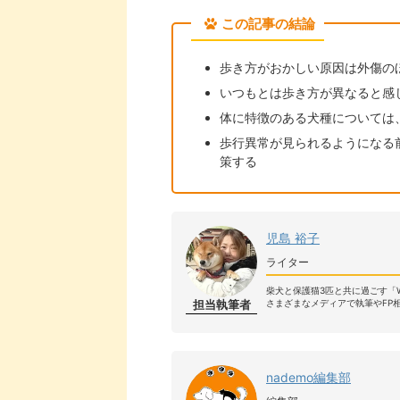
この記事の結論
歩き方がおかしい原因は外傷の
いつもとは歩き方が異なると感
体に特徴のある犬種については
歩行異常が見られるようになる
策する
児島 裕子
ライター
柴犬と保護猫3匹と共に過ごす「W&D
担当執筆者
さまざまなメディアで執筆やFP
nademo編集部