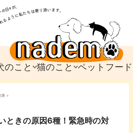
犬のこと
猫のこと
ペットフード
トフード
のお迎え
のお迎え
犬の飼育費・値段
猫の飼育費・値段
なでもごはん
犬の病気・健康
猫の病気・健康
ド
健康
>
テム
テム
愛犬とお出かけ
愛猫とお出かけ
愛犬とのお別れ
愛猫とのお別れ
わ
に
いときの原因6種！緊急時の対