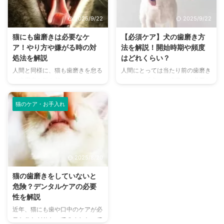
をするべき理由や適切な方法のほ
う人もいるはず。 歯磨きに伴い
か、嫌がる愛猫への対処法まで詳
犬用の歯磨きグッズも多数販売さ
2025/9/22
2025/9/22
しく解説しますので、ぜひ参考に
れていますが、歯磨きはいつ頃か
なさってください。 この記事の
ら始めるべきなのか、そもそも子
猫にも歯磨きは必要なケ
【必須ケア】犬の歯磨き方
結論 猫にも歯磨きは必要不可欠
犬に歯磨きは必要なのか気になる
ア！やり方や嫌がる時の対
法を解説！開始時期や頻度
で、1日1回の歯磨きペースが理想
飼い主さんも多いでしょう。 本
処法を解説
はどれくらい？
的 猫は人間より歯垢から歯石に
記事では、子犬の歯磨き開始の時
人間と同様に、猫も歯磨きを怠る
人間にとっては当たり前の歯磨き
変わるペースが早く、3～4倍の
期や方法について解説しているの
と歯周病を引き起こしてしまいま
ですが、「犬にも歯磨きは必要な
速度で歯石になる 嫌がる場合で
で、ぜひ参考にしてみてくださ
す。ですが、「愛猫が歯磨きを嫌
の？」と、犬をお迎えするのが初
も週に2～3回のペースで歯 ...
い。 この記事の結論 子犬でも歯
がって困っている」という飼い主
めての人は思うかもしれません。
...
猫のケア・お手入れ
さんも多いことでしょう。 本記
犬の歯磨きは口内の衛生を保つだ
事では猫の歯磨きの方法、慣れさ
けではなく、歯石や歯周病予防に
せるコツを解説しています。おす
役立つので、健康を保つ方法とし
すめの歯磨きグッズや嫌がるとき
て実はとても重要です。 毎日の
の対処法も紹介しているので、ぜ
歯磨きを習慣にして一緒に楽しく
2025/8/20
ひ最後までご覧ください。 この
ケアすれば、愛犬との大切なコミ
記事の結論 猫は歯周病になりや
ュニケーション時間にもなります
猫の歯磨きをしていないと
すく、予防のためにも歯磨きをす
よ。 正しい基礎知識と効果的な
危険？デンタルケアの必要
ることは大切 猫の歯周病治療
歯磨きの仕方、嫌がる場合の対処
性を解説
は、全身麻酔をする手術が多く費
法などを学んで、愛犬の口内の健
近年、猫にも歯や口中のケアが必
用が高額になりがち 愛猫の歯磨
康を守ってあげましょう！ この
要なことが分かってきました。で
き頻度は1日1回が望ましく、最低
記事の結論 人間と同じく犬にも