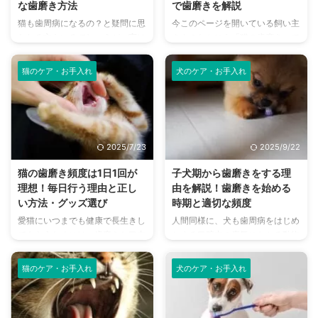
な歯磨き方法
で歯磨きを解説
猫も歯周病になるの？と疑問に思
今このページを開いている飼い主
われる方もいるでしょうが、実は
さんのなかにも「猫の歯磨きって
歯周病は猫が罹りやすい病気のひ
必要なの？」と思っている人も多
とつです。 口内環境が人間と違
いのではないでしょうか。 結論
猫のケア・お手入れ
犬のケア・お手入れ
うため歯石の定着スピードがとて
からいうと、猫も歯磨きは必要で
も早く、歯垢が歯石に変化するス
す。特に成猫になってからの歯磨
ピードは人間の約5倍。 重症化す
きよりも、子猫期から始める歯磨
ると手術が必要になることも多い
きが重要です。 歯磨きをおこた
ため、気をつけたい病気です。予
ると、歯周病などの口腔内のトラ
2025/7/23
2025/9/22
防には毎日のデンタルケアが欠か
ブルだけでなく、命にかかわる病
せません。 こちらの記事では歯
気の原因になることもあります。
猫の歯磨き頻度は1日1回が
子犬期から歯磨きをする理
周病の原因や症状、予防のための
愛猫の健康を守るためにも、子猫
理想！毎日行う理由と正し
由を解説！歯磨きを始める
歯磨きの方法について丁寧に解説
のうちから歯磨きの習慣を身につ
い方法・グッズ選び
時期と適切な頻度
しています。 愛猫の健康が気に
けておきましょう。歯磨きの必要
愛猫にいつまでも健康で長生きし
人間同様に、犬も歯周病をはじめ
なる方、歯磨きの方法に興味のあ
性、開始時期、練習方法などを詳
てもらうためには、歯磨きと口内
とする口腔内の病気にかかる動物
る方はぜひ参考にしてください
しく解説していきます。 この記
のケアの習慣がとても重要です。
です。そのため、犬であろうとも
ね。 この記事の結論 猫は虫歯 ...
事の結論 子猫に限らず、猫も ...
とはいえ、どのぐらいの頻度で、
歯磨きは必要です。 ですが、現
猫のケア・お手入れ
犬のケア・お手入れ
どんな手順でどのようにやればい
時点で愛犬の歯磨きができていな
いのか、分からない飼い主さんは
い飼い主さんや、犬用の歯磨きの
多いでしょう。 そこで、歯磨き
基本的なやり方がわからないとい