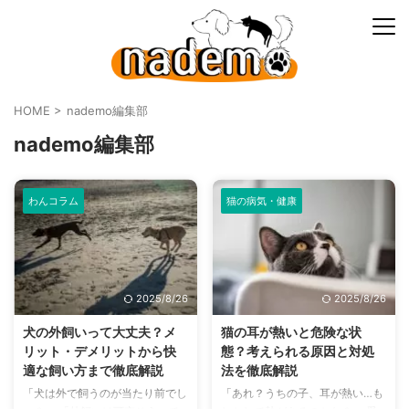
HOME
>
nademo編集部
nademo編集部
わんコラム
猫の病気・健康
2025/8/26
2025/8/26
犬の外飼いって大丈夫？メ
猫の耳が熱いと危険な状
リット・デメリットから快
態？考えられる原因と対処
適な飼い方まで徹底解説
法を徹底解説
「犬は外で飼うのが当たり前でし
「あれ？うちの子、耳が熱い…も