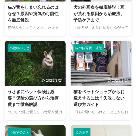
でしょうか。 この記事では、ジ
るかもしれません。 この記事で
猫が舌をしまい忘れるのは
犬の外耳炎を徹底解説！耳
ャーマン・ワイアーヘアード・ポ
は、モルモットの主な品種を、そ
なぜ？原因や病気の可能性
が荒れる原因から治療法、
インターの魅力から、飼い方のポ
れぞれの特徴や飼育のコツと共に
を徹底解説
予防ケアまで
イント、注意すべき病気までを詳
詳しくご紹介します。 この記事
猫が舌をちょこんと出したまま、
「愛犬がしきりに耳をかゆがって
しく解説します。 この記事の結
の結論 モルモットには、毛の長
ぼーっとしている姿はとても愛ら
いる」「耳から変なニオイがす
論 知的で忠実な性格のため、子
さや毛並みで異なるさまざまな品
しく、つい写真に収めたくなりま
る」…もし、愛犬にそのようなサ
犬期からの継続的なしつけが重要
種が存在する 短毛種は飼育が容
すよね。この行動は「舌しまい忘
インが見られたら、それは外耳炎
...
...
小動物のこと
猫の飼育費・値段
れ」と呼ばれ、猫を飼っている方
のサインかもしれません。 犬の
なら一度は見たことがあるのでは
外耳炎は、多くの犬が一度は経験
ないでしょうか。 しかし、この
すると言われるほど、非常に身近
可愛らしい行動の裏には、さまざ
な病気です。しかし、放置してし
まな理由が隠されていることをご
まうと症状が悪化し、重い病気に
2025/8/21
2025/8/21
存知でしょうか。 この記事で
つながることもあります。 この
は、猫が舌をしまい忘れる原因か
記事では、犬の外耳炎の原因や症
うさぎにペット保険は必
猫をペットショップからお
ら、単なる癖なのか、それとも病
状、治療法、そしてご家庭ででき
要？保険の選び方から治療
迎えするには？失敗しない
気のサインなのかを見分ける方法
る予防ケアまで、飼い主さんが知
費まで徹底解説
選び方ガイド
を分かりやすく解説します。 こ
っておくべき情報を網羅的に解説
つぶらな瞳と愛らしい仕草が魅力
「猫を飼いたいけど、どこからお
の記事の結論 猫が舌をしまい忘
します。 この記事を読んで、愛
のうさぎ。最近では、犬や猫に次
迎えすればいいの？」と悩んでい
れるのは、リラックスや眠ってい
犬の耳の健康を守るための知識を
ぐ人気のペットとして、多くの家
る方は多いのではないでしょう
る時の癖であることが多い 歯周
身につけ、外耳炎の早期発見・早
庭で愛されています。 しかし、
か。 猫を家族に迎える方法はさ
病 ...
期 ...
小動物のこと
犬の食事