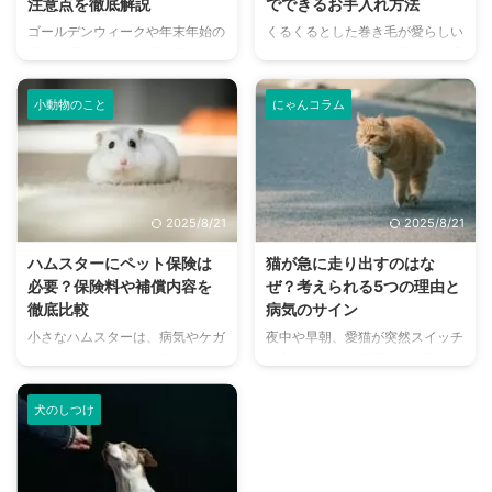
注意点を徹底解説
でできるお手入れ方法
れからチンチラを家族として迎え
方、牛乳の代わりになる飲み物、
ゴールデンウィークや年末年始の
くるくるとした巻き毛が愛らしい
入れたいと考えている方はもちろ
そして犬の成長段階に合わせた選
長期休暇、旅行や出張で家を空け
トイ・プードル。その美しい被毛
ん、すでに一緒に暮らしている方
び方まで、知っておくべき情報を
る時、大切な愛猫をどうするか悩
を保つには、日々のブラッシング
も、愛チンチラの新しい一面を発
網羅的に解説します。 この記事
む飼い主さんは多いのではないで
と定期的なシャンプーが欠かせま
...
を ...
小動物のこと
にゃんコラム
しょうか。 猫は環境の変化に敏
せん。 しかし、「トイ・プード
感なため、ペットホテルに預ける
ルのシャンプーってどのくらいの
よりも、住み慣れた家で過ごせる
頻度でやればいいの？」「自宅で
ペットシッターの利用を検討する
洗うのは難しそう…」と感じてい
方が増えています。 しかし、
る飼い主さんも多いのではないで
2025/8/21
2025/8/21
「どんなサービスがあるの？」
しょうか。 この記事では、ト
「信頼できる人を見つけられ
イ・プードルのシャンプーについ
ハムスターにペット保険は
猫が急に走り出すのはな
る？」と不安に思う方もいるでし
て、プロが教える正しい方法や、
必要？保険料や補償内容を
ぜ？考えられる5つの理由と
ょう。この記事では、猫のペット
自宅でできるお手入れのコツを徹
徹底比較
病気のサイン
シッターの選び方から、依頼する
底解説します。 この記事の結論
小さなハムスターは、病気やケガ
夜中や早朝、愛猫が突然スイッチ
際の注意点までを詳しくご紹介し
トイ・プードルのシャンプーは、
をしても飼い主さんが気づきにく
が入ったように部屋を走り回り、
ます。 この記事の結論 ペットシ
皮膚を傷つけないよう月に1～2回
いことが多く、いざ動物病院に連
家具を飛び越え、壁を駆け上がる
ッターは、猫が住み慣れた家でス
が適切 シャンプー前にはブラ ...
れて行くと高額な診療費に驚くこ
といった行動は、通称「猫の運動
トレス ...
犬のしつけ
とも少なくありません。 しか
会」と呼ばれています。 その姿
し、犬や猫と比べてハムスターの
はコミカルでかわいらしい反面、
ペット保険は種類が少なく、「本
「なぜ急に？」「何かに怯えてい
当に必要なの？」「どれを選べば
るの？」と、飼い主さんとしては