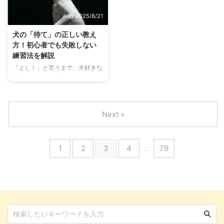
良いの？」と悩む方も多いのでは
心配になることもあるでしょう。
2025/8/21
ないでしょうか。 この記事で
この記事では、猫が急に走り出す
は、ハムスターを飼う上で知って
行動の裏にある心理や、病気が隠
犬の「待て」の正しい教え
おきたい平均的な治療費や、ペッ
されている可能性について、分か
方！初心者でも失敗しない
ト保険の必要性、そしてあなたの
りやすく解説します。 この記事
練習法を解説
大切な家族を守るためのおすすめ
の結論 猫が急に走り出すのは、
「よし！」と言うまで、大好きな
のペット保険を徹底的に比較・解
本能や運動不足によるエネルギー
ご飯やおやつに手をつけず、じっ
説します。 この記事の結論 ハム
発散であることが多い 環境変化
と待つ愛犬の姿はとてもかわいら
スターは高額な治療費がかかる場
や退屈、遊びの要求が急な走り ...
しいものです。 犬に「待て」を
合 ...
教えることは、単なる芸ではな
Next »
く、愛犬の安全を守るために非常
に重要なコマンドです。しかし、
犬の性格や状況によっては、なか
1
2
3
4
…
79
なかスムーズにいかないこともあ
ります。 この記事では、犬のし
つけに不慣れな初心者の方でも実
践できる「待て」の教え方を、分
かりやすく解説します。 この記
事の結論 「待て」は犬の安全を
守るための必須コマンドであり、
衝動をコントロールする練習 し