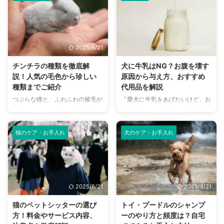
「もしもうさぎが病気やケガをし
まざまですが、ペットショップ
てしまったら…」と不安に感じる
は、実際に猫と触れ合い、気軽に
方もいるのではないでしょうか。
相談できる身近な場所として人気
うさぎは、体調を崩しても気づき
があります。しかし、「ペットシ
にくい動物であり、いざという時
ョップで猫を買うのは良くない」
2025/8/21
2025/8/21
に高額な治療費がかかることも少
といった意見もあり、迷っている
なくありません。 この記事で
方もいるかもしれません。 この
チンチラの種類を徹底解
犬に牛乳はNG？お腹を壊す
は、そんな「もしも」の時に備え
記事では、ペットショップで猫を
説！人気の毛色から珍しい
原因から与え方、おすすめ
るペット保険について、必要性か
お迎えするメリットとデメリッ
種類までご紹介
代用品を解説
ら選び方、メリット・デメリッ
ト、後悔しないための選び方、健
つぶらな瞳と、ふわふわの被毛が
「愛犬に牛乳をあげたいけど、お
ト、そして具体的な治療費の事例
康な子猫を見分けるポイント、そ
可愛らしいチンチラ。「小動物を
腹を壊しそうで心配…」「犬に牛
まで、飼い主さんが知っておくべ
してお迎え前の準備まで、飼い主
飼いたいけど、どんな種類がいる
乳は本当にダメなの？」と疑問に
き情報を網羅的に解説します。
さんが知っておくべき情報を網羅
んだろう？」と思っている方もい
思う飼い主さんは多いのではない
こ ...
的に解 ...
猫のケア・お手入れ
犬のケア・お手入れ
るのではないでしょうか。チンチ
でしょうか。 SNSでは犬が美味
ラは、毛色や被毛の質によってさ
しそうに牛乳を飲む姿が投稿され
まざまな種類がおり、それぞれに
ていますが、実は人間と同じ牛乳
異なる魅力を持っています。 こ
を犬に与える際には注意が必要で
の記事では、スタンダードなチン
す。場合によっては、下痢や嘔吐
2025/8/21
2025/8/21
チラから、人気の高い種類、そし
といった体調不良を引き起こす可
て希少な毛色のチンチラまで、そ
能性があります。 この記事で
猫のペットシッターの選び
トイ・プードルのシャンプ
れぞれの特徴や性格、飼育のポイ
は、犬が牛乳を飲んでお腹を壊し
方！料金やサービス内容、
ーのやり方と頻度は？自宅
ントを詳しくご紹介します。 こ
てしまう原因から、安全な与え