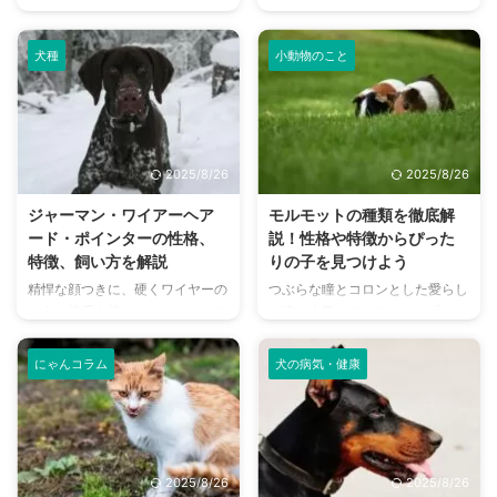
ょ？」 「外飼いは可哀そうって
しかして熱があるのかな？」 愛
本当？」 犬を外で飼うことにつ
猫の耳を触ったときに、いつもよ
いて、さまざまな意見があるのを
り温かいと感じて不安になった経
犬種
小動物のこと
ご存知でしょうか。かつては一般
験はありませんか？猫の耳の温度
的だった外飼いも、現在では飼い
は、体温調節や感情、病気など、
主さんのライフスタイルや住宅事
さまざまな要因で変化します。
情、さらには犬の犬種や性格によ
この記事では、猫の耳が熱くなる
って、適しているかどうかが変わ
主な原因から、正常な状態との見
2025/8/26
2025/8/26
ってきています。 この記事で
分け方、そしていざという時に慌
は、犬を外で飼うことのメリッ
てないための対処法まで、猫を飼
ジャーマン・ワイアーヘア
モルモットの種類を徹底解
ト・デメリットを客観的に比較
う皆さんが知っておくべき情報を
ード・ポインターの性格、
説！性格や特徴からぴった
し、快適で安全な飼育環境の整え
分かりやすく解説します。 この
特徴、飼い方を解説
りの子を見つけよう
方、さらには近隣トラブルを避け
記事の結論 耳が熱いのは、必ず
精悍な顔つきに、硬くワイヤーの
つぶらな瞳とコロンとした愛らし
るための注意点まで、外飼いのす
しも病気のサインではなく、正常
ような被毛を持つジャーマン・ワ
い姿が人気のモルモット。「モル
べてを詳しく解説していきます。
な体温調節や感情の起伏による場
イアーヘアード・ポインター。日
モット」と一言で言っても、実は
この記事の結論 犬の外飼いは運
合も多い ぐったりしている、食
本ではまだあまり知られていない
さまざまな品種がいることをご存
動不 ...
...
にゃんコラム
犬の病気・健康
犬種ですが、ドイツ原産の優れた
知でしょうか。 毛の長さや色、
猟犬として、海外では高い人気を
毛並み、そして性格も品種によっ
誇ります。 その知的で忠実な性
てさまざまです。どの品種を家族
格と、エネルギッシュな一面を併
に迎えるか迷っている方や、すで
せ持つこの犬種を家族に迎えたい
にモルモットを飼っている方も、
2025/8/26
2025/8/26
と考えている方もいるのではない
この記事を読めば新しい発見があ