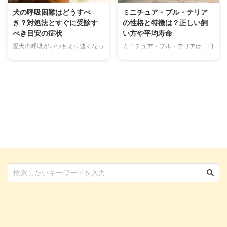
解説します。 愛犬が一時的に意
してみたいと思う人もいるのでは
犬の呼吸困難はどうすべ
ミニチュア・ブル・テリア
識がなくなる飼い主さんや、犬の
ないでしょうか。 そこで今回は
き？対処法とすぐに受診す
の性格と特徴は？正しい飼
意識がないのはどんな状態？など
ローシェンの特徴や性格、飼い方
べき目安の症状
い方や平均寿命
気になる飼い主さんは、ぜひ参考
や平均寿命についてご紹介しま
愛犬の呼吸がいつもより速くなっ
ミニチュア・ブル・テリアは、日
にしてください。 この記事の結
す。 ローシェンを飼うのに向い
ていたり、口を開けてハァハァと
本ではまだ飼育頭数がそこまで多
論 犬の意識がない状態は、呼び
ている人の特徴や価格なども解説
していると、呼吸困難なのではな
くない犬種で、最新の犬種別犬籍
かけや痛みなどによる刺激にまっ
しているので、ぜひ参考にしてく
いかと心配になりますね。 一時
登録頭数でも数百匹程度。 ミニ
...
だ ...
的に呼吸が速いだけなら自然なこ
チュア・ブル・テリアは人懐っこ
とであることも考えられますが、
く穏やかな性格で、海外では飼い
放置してはいけない病気が隠れて
やすいと人気の犬種ですが、噛み
いることもあるため、しっかり見
癖がつきやすく習性や正しい飼い
極めて適切に対処してあげること
方を理解しておく必要がありま
が重要です。 そこで今回は、犬
す。 そこで今回は、ミニチュ
の呼吸困難のサインや考えられる
ア・ブル・テリアの性格や習性、
病気、対処法などを解説します。
飼い方などをご紹介します。 ミ
動物病院を早急に受診する症状の
ニチュア・ブル・テリアを飼うの
目安もご紹介していますが、現在
に向いている人の特徴や、かかり
愛犬が明らかに苦しそうな場合
やすい病気なども解説しているの
は、時間に関係なくすぐに獣医師
で、ぜひ参考にしてください。
に相談してください。 この記事
この記事の結論 ミニチュア・ブ
...
ル・ ...