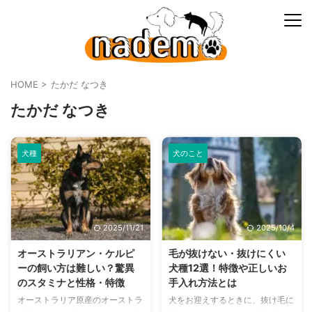
HOME
>
たかだ なつき
たかだ なつき
犬種
犬のこと
2025/11/21
2025/10/4
オーストラリアン・ケルピ
毛が抜けない・抜けにくい
ーの飼い方は難しい？驚異
犬種12選！特徴や正しいお
のスタミナと性格・特徴
手入れ方法とは
オーストラリア原産のオーストラ
犬をお迎えするときに、抜け毛に