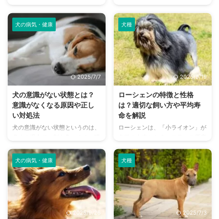
リアン・ケルピーは、オーストラ
悩まされないためにもできるだけ
リアで最も人気がある犬種と言わ
毛が抜けない犬がいいという人も
れています。 日本では珍しい犬
多いでしょう。 犬の抜け毛はそ
犬の病気・健康
犬種
種だけに、オーストラリアン・ケ
のまま放置してしまうと、ノミや
ルピーがどんな特徴や性格なのか
ダニの餌となったりハウスダスト
わからないことも多いのではない
の原因になるため、室内をこまめ
でしょうか。 この記事では、多
に掃除して清潔に保つ必要があり
くの人を魅了するオーストラリア
ますね。 毎日の掃除を楽にした
2025/7/7
2025/9/19
ン・ケルピーについて徹底解説し
い、アレルギーのリスクを下げた
ます。 オーストラリアン・ケル
いという場合では、毛が抜けない
犬の意識がない状態とは？
ローシェンの特徴と性格
ピーの平均寿命や飼い方、生体価
犬や抜けにくい犬を選んでもいい
意識がなくなる原因や正し
は？適切な飼い方や平均寿
格などもご紹介しているのでぜひ
でしょう。 犬の抜け毛によくあ
い対処法
命を解説
最後までご覧ください。 この記
る勘違いや毛が抜けない犬や抜け
犬の意識がない状態というのは、
ローシェンは、「小ライオン」が
事の結論 オーストラリアン・ケ
にくい犬を飼うときの注意点も解
多くの場合で一刻を争います。現
名前の由来となる、フランス原産
ルピーはキツネのような顔立ち
説しているので、ぜひ参考にして
在もし、愛犬の意識がないという
の犬種です。 たてがみやしっぽ
と、大きな三角の立ち耳が特徴的
ください。 この記事の結論 体 ...
場合は、すみやかに動物病院を受
の先の飾り毛など、ライオンのよ
...
犬の病気・健康
犬種
診してください。 中には寝てい
うなカットが伝統的なカットスタ
るだけのように見える犬もおり、
イルとして主流となっており、そ
意識がない状態であるかしっかり
の愛らしい姿は一度見たら忘れら
確認することが大切です。 この
れないでしょう。 世界的にも珍
記事では、犬の意識がないときの
しい犬種でなかなか出会う機会は
2025/9/26
2025/7/3
確認方法や原因、正しい対処法を
ありませんが、だからこそお迎え