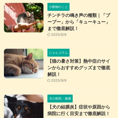
小動物のこと
チンチラの鳴き声の種類｜「プ
ープー」から「キューキュー」
まで徹底解説！
2025/9/9
にゃんコラム
【猫の暑さ対策】熱中症のサイ
ンからおすすめグッズまで徹底
解説！
2025/9/9
犬の病気・健康
【犬の結膜炎】症状や原因から
病院に行く目安まで徹底解説！