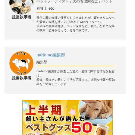
ペットフーディスト / 犬の管理栄養士 / ペット
看護士 etc
担当執筆者
長年人間の介護の仕事をしてきましたが、寝たきりになっ
た愛犬の介護を機に2018年からWebライターへ。
犬や猫の食事や介護、ペット保険など、幅広い分野で記事
の執筆・監修を行っている専門家です。
nademo編集部
編集部
nademo編集部が調査した愛犬・愛猫に関する情報をお届
け。
担当執筆者
愛犬・愛猫との新しい生活を応援する、大切な情報や豆知
識をご紹介しています。