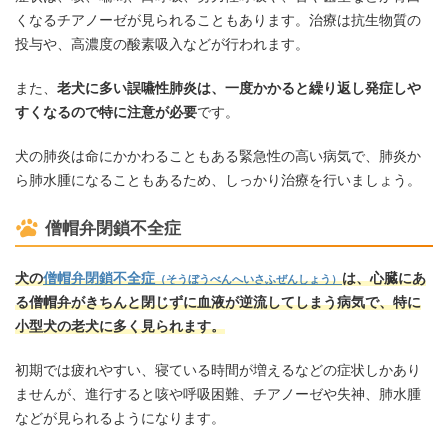
くなるチアノーゼが見られることもあります。治療は抗生物質の
投与や、高濃度の酸素吸入などが行われます。
また、
老犬に多い誤嚥性肺炎は、一度かかると繰り返し発症しや
すくなるので特に注意が必要
です。
犬の肺炎は命にかかわることもある緊急性の高い病気で、肺炎か
ら肺水腫になることもあるため、しっかり治療を行いましょう。
僧帽弁閉鎖不全症
犬の
僧帽弁閉鎖不全症
は、心臓にあ
（そうぼうべんへいさふぜんしょう）
る僧帽弁がきちんと閉じずに血液が逆流してしまう病気で、特に
小型犬の老犬に多く見られます。
初期では疲れやすい、寝ている時間が増えるなどの症状しかあり
ませんが、進行すると咳や呼吸困難、チアノーゼや失神、肺水腫
などが見られるようになります。