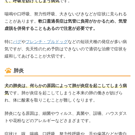
く、呼吸を妨げてしまう病気
です。
喘鳴や口呼吸、努力性呼吸、大きないびきなどが症状に見られる
ことがあります。
軟口蓋過長症は気管に負荷がかかるため、気管
虚脱を併発することもあるので注意が必要です。
特に
パグ
や
フレンチ・ブルドッグ
などの短頭犬種の発症が多い病
気ですが、先天性のため予防はできないので適切な治療で症状を
緩和してあげることが大切です。
肺炎
犬の肺炎は、何らかの原因によって肺が炎症を起こしてしまう病
気
です。肺が炎症を起こしてしまうと本来の肺の働きが妨げら
れ、体に酸素を取りこむことが難しくなります。
肺炎になる原因は、細菌やウィルス、真菌や、誤嚥、ハウスダス
トや花粉などのアレルギーなどさまざまです。
症状は、咳、喘鳴、口呼吸、努力性呼吸や、舌や歯茎などが青白