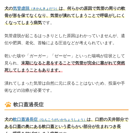
犬の
気管虚脱
は、何らかの原因で気管の周りの軟
（きかんきょだつ）
骨が形を保てなくなり、気管が潰れてしまうことで呼吸がしにく
くなってしまう病気
です。
気管虚脱が起こるはっきりとした原因はわかっていませんが、遺
伝や肥満、老化、首輪による圧迫などが考えられています。
乾いた咳や「ガーガー」「ゼーゼー」といった喘鳴が症状として
見られ、
末期になると息をすることで気管が完全に塞がれて突然
死してしまうこともあります。
潰れてしまった気管は自然に元に戻ることはないため、投薬や手
術などの治療が必要です。
軟口蓋過長症
犬の
軟口蓋過長症
は、口腔の天井部分で
（なんこうがいかちょうしょう）
ある口蓋の奥にある軟口蓋という柔らかい部分が生まれつき長