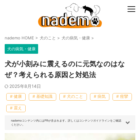
nademo HOME
>
犬のこと
>
犬の病気・健康
>
犬の病気・健康
犬が小刻みに震えるのに元気なのはな
ぜ？考えられる原因と対処法
2025年8月14日
# 健康
# 基礎知識
# 犬のこと
# 病気
# 痙攣
# 震え
nademoコンテンツ内にはPRが含まれます。詳しくはコンテンツガイドラインをご確認
ください。