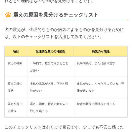
れとも生理的なものなのかを見分けることです。
震えの原因を見分けるチェックリスト
犬の震えが、生理的なものか病気によるものかを見分けるために
は、以下のチェックリストを活用してみてください。
項目
生理的な震えの可能性
病気の可能性
震えの時間
一時的で、数分で治まること
長時間続く、または繰り返す
が多い
震え以外の
食欲や元気がある、下痢や嘔
食欲がない、ぐったりしている、呼
症状
吐がない
吸が速いなど
震えが起こ
寒さ、興奮、特定の音や人に
特定の状況に関係なく起こる
る状況
対して起こる
このチェックリストはあくまで目安です。少しでも不安に感じた