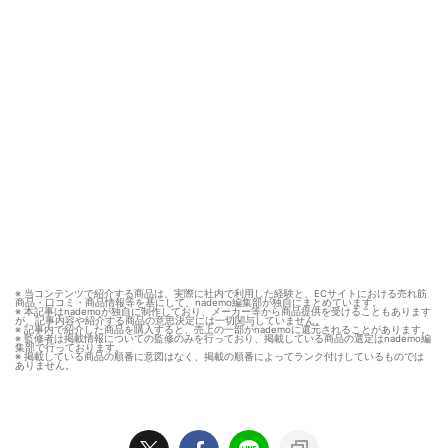
※ 当コンテンツで紹介する商品は、実際に社内で利用した経験と、ECサイトにおける売れ筋
商品・口コミ・商品情報等を基にして、nademo編集部が独自にまとめています。
※ 本記事はnademoが独自に制作しており、メーカー等から商品提供を受けることもあります
が、記事内容や紹介する商品の意思決定には一切関与していません。
※ 記事内で紹介した商品を購入すると、売上の一部がnademoに還元されることがあります。
※ 監修者は掲載情報についての監修のみを行っており、掲載している商品の選定はnademo編
集部で行っております。
※ 掲載している商品の順番に意図はなく、掲載の順番によってランク付けしているものでは
ありません。