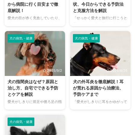
から病院に行く目安まで徹
状、今日からできる予防法
底解説！
と克服方法を解説
愛犬の目が赤く充血していたり、
「せっかく愛犬と旅行に行こうと
涙がたくさん出ていたりすると、
思ったのに、車に乗った途端に吐
心配になりますよね。その症状、
いてしまった…」「車に乗るのを
もしかしたら「結膜炎」かもしれ
嫌がるようになってしまった」…
犬の病気・健康
犬の病気・健康
ません。結膜炎は犬によく見られ
愛犬とのドライブを楽しみにして
る目の病気ですが、原因や症状は
いたのに、車酔いをしてしまって
さまざまです。 この記事では、
残念な思いをした経験はありませ
犬の結膜炎の主な症状、考えられ
んか？ 犬の車酔いは、人間と同
る原因、そして自宅でできる簡単
じように乗り物の揺れや匂いによ
2025/9/2
2025/8/26
なケア方法について詳しく解説し
って引き起こされます。しかし、
ます。 また、「もしかして結膜
対策をすることで克服できる可能
犬の指間炎はなぜ？原因と
犬の外耳炎を徹底解説！耳
炎かも？」と思ったときに、すぐ
性が高いです。 この記事では、
治し方、自宅でできる予防
が荒れる原因から治療法、
に動物病院に行くべきかどうかの
犬が車酔いする原因から、今日か
とケアを解説
予防ケアまで
判断基準や、病院での治療内容に
ら実践できる対策、車酔いしてし
愛犬がしきりに前足や後ろ足の指
「愛犬がしきりに耳をかゆがって
ついても触れます。この記事を読
まった時の対処法までを解説しま
の間を気にしたり、舐めたりして
いる」「耳から変なニオイがす
んで、愛犬の目の健康を守るため
す。 目次犬の車酔いとは？原因
いませんか？散歩から帰ってきた
る」…もし、愛犬にそのようなサ
の知識を身につけましょう。 目
と見分け方犬が車酔いする主な原
後、足の指の間が赤く腫れていた
インが見られたら、それは外耳炎
...
...
犬の病気・健康
り、膿が出ていることに気づいた
のサインかもしれません。 犬の
経験はありませんか？ その症
外耳炎は、多くの犬が一度は経験