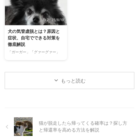
状、もしかしたら「指間炎（しか
すると言われるほど、非常に身近
んえん）」かもしれません。 犬
な病気です。しかし、放置してし
の指間炎は、一度発症すると慢性
まうと症状が悪化し、重い病気に
2025/8/19
化しやすく、愛犬が強いかゆみや
つながることもあります。 この
痛みに苦しむことになる病気で
記事では、犬の外耳炎の原因や症
犬の気管虚脱とは？原因と
す。 この記事では、犬の指間炎
状、治療法、そしてご家庭ででき
症状、自宅でできる対策を
の原因から、治療法、そして自宅
る予防ケアまで、飼い主さんが知
徹底解説
でできるケア方法まで、飼い主さ
っておくべき情報を網羅的に解説
「ガーガー」「グァーグァー」
んが知っておくべき情報を網羅的
します。 この記事を読んで、愛
と、まるでアヒルが鳴くような乾
に解説します。 目次犬の指間炎
犬の耳の健康を守るための知識を
いた咳をする愛犬の姿に、不安を
とは？主な原因と症状指間炎はど
身につけ、外耳炎の早期発見・早
感じたことはありませんか？その
んな ...
期 ...
症状は、もしかすると気管虚脱か
もっと読む
もしれません。 気管虚脱は、気
管の軟骨が弱くなり、呼吸のたび
に気管がつぶれてしまう病気で
す。特に小型犬に多く見られ、進
行すると呼吸困難に陥ることもあ
ります。 この記事では、気管虚
脱の原因や症状、治療法、そして
猫が脱走したら帰ってくる確率は？探し方
自宅でできる予防策やケアの方法
と帰還率を高める方法を解説
について、飼い主さんが知ってお
くべき情報をまとめました。愛犬