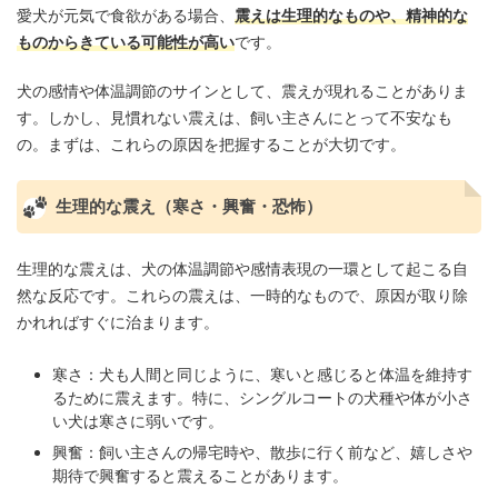
愛犬が元気で食欲がある場合、
震えは生理的なものや、精神的な
ものからきている可能性が高い
です。
犬の感情や体温調節のサインとして、震えが現れることがありま
す。しかし、見慣れない震えは、飼い主さんにとって不安なも
の。まずは、これらの原因を把握することが大切です。
生理的な震え（寒さ・興奮・恐怖）
生理的な震えは、犬の体温調節や感情表現の一環として起こる自
然な反応です。これらの震えは、一時的なもので、原因が取り除
かれればすぐに治まります。
寒さ：犬も人間と同じように、寒いと感じると体温を維持す
るために震えます。特に、シングルコートの犬種や体が小さ
い犬は寒さに弱いです。
興奮：飼い主さんの帰宅時や、散歩に行く前など、嬉しさや
期待で興奮すると震えることがあります。