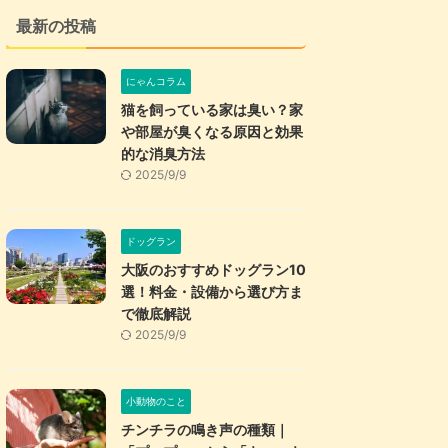
最新の投稿
にゃんコラム
猫を飼っている家は臭い？家
や部屋が臭くなる原因と効果
的な消臭方法
2025/9/9
ドッグラン
大阪のおすすめドッグラン10
選！料金・設備から選び方ま
で徹底解説
2025/9/9
小動物のこと
チンチラの鳴き声の種類｜