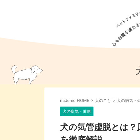
犬の食事
猫の食事
ドッグフード
犬種
猫種
キャッ
犬
猫
犬のこと
猫のこと
ペットフー
nademo HOME
>
犬のこと
>
犬の病気・
犬のしつけ
猫のしつけ
犬のアイ
猫のアイ
犬の病気・健康
犬の気管虚脱とは？
を徹底解説