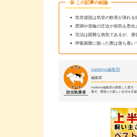
この記事の結論
気管虚脱は気管の軟骨が潰れる
肥満や首輪の圧迫が病気を悪化
完治は困難な病気であるが、適
呼吸困難に陥った際は落ち着い
nademo編集部
編集部
nademo編集部が調査した愛犬
担当執筆者
愛犬・愛猫との新しい生活を応援