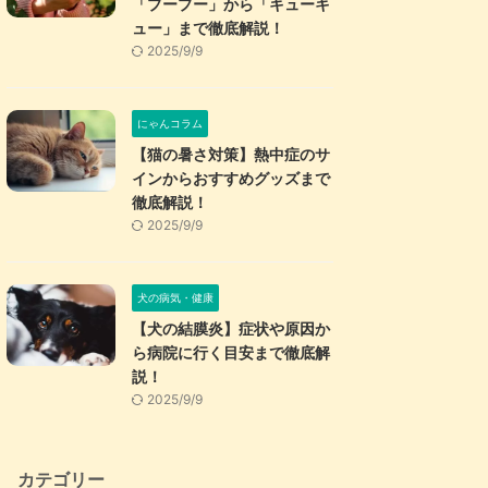
「プープー」から「キューキ
ュー」まで徹底解説！
2025/9/9
にゃんコラム
【猫の暑さ対策】熱中症のサ
インからおすすめグッズまで
徹底解説！
2025/9/9
犬の病気・健康
【犬の結膜炎】症状や原因か
ら病院に行く目安まで徹底解
説！
2025/9/9
カテゴリー