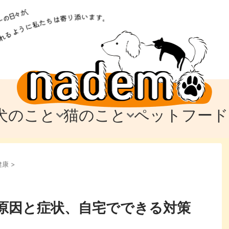
犬のこと
猫のこと
ペットフード
トフード
のお迎え
のお迎え
犬の飼育費・値段
猫の飼育費・値段
なでもごはん
犬の病気・健康
猫の病気・健康
ド
健康
>
テム
テム
愛犬とお出かけ
愛猫とお出かけ
愛犬とのお別れ
愛猫とのお別れ
わ
に
原因と症状、自宅でできる対策