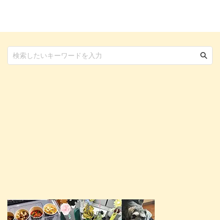
食と一般食というのは、似ている
そんなFEDIAFと一緒に語られる
ようで違うもの。 それぞれの意
AAFCOとの違いも明確で、正し
味と違いを詳しく知り、愛犬・愛
いペットフード選びには知ってお
猫にとって適切なペットフード選
きたい情報ばかり。 今回は
びを行いましょう。 この記事の
FEDIAFとは何か、その特徴や日
結論 総合栄養食とは、水と合わ
本での扱いについて詳しく見てい
せて主食にすることができるペッ
きましょう。 この記事の結論
トフード 一般食とは、総合栄養
FEDIAFというのは、ヨーロッパ
食や間食、療法食などを除いたペ
を中心にガイドライン制定してい
ットフード 総合栄養食であ ...
る欧州ペットフー ...