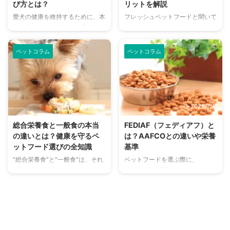
び方とは？
リットを解説
愛犬の健康を維持するために、本
フレッシュペットフードと聞いて
当に良いドッグフードを選びたい
もパッとイメージできる人は少な
と考える飼い主さんは多いでしょ
いかもしれません。 日本ではま
う。 しかし、ドッグフードの種
だメジャーではありませんが、ペ
ペットコラム
ペットコラム
類は非常に多く、どれを選べば良
ット先進国のアメリカでは2014
いか迷ってしまう方も多いはず。
年頃に誕生。現在ではアメリカの
ドッグフードの種類が多いからこ
ペットフード市場の20％までシ
そ、「本当に良いもの」を選ぶこ
ェアを拡大している注目のペット
とは簡単ではありません。 ここ
フードです。 従来のフードより
2025/7/9
2025/7/11
では、本当に良いドッグフードの
さらに高品質で安心安全に配慮さ
選び方からおすすめの商品、注意
れているため、愛犬・愛猫の健康
総合栄養食と一般食の本当
FEDIAF（フェディアフ）と
すべきポイントまで詳しく解説し
を一番に考える飼い主さんに喜ば
の違いとは？健康を守るペ
は？AAFCOとの違いや栄養
ます。 この記事の結論 本当に良
れています。 この記事ではフレ
ットフード選びの全知識
基準
いドッグフードとは、愛犬の健康
ッシュペットフードのメリットや
“総合栄養食”と“一般食”は、それ
ペットフードを選ぶ際に、
を第一に考え、自然食に近いレシ
デメリット、与え方などについて
ぞれ異なる目的を持ったペットフ
「FEDIAFの基準をクリアした
ピで製造されている 主原料が良
解説しています。愛犬・愛猫の好
ードのことです。 ペットフード
～」といった表示を見たことはな
質なタンパク質中心で、人工 ...
き嫌いでお悩みの方、安心安全 ...
を選ぶときにはこうした目的の部
いでしょうか。 このFEDIAFはペ
分がとても大事で、どんな目的で
ットフードと深い関わりを持って
食べるものかを判断する必要があ
おり、ペットフードを選ぶ際のひ
ります。 しかし、この総合栄養
とつのポイントになってきます。