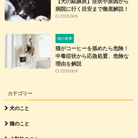
【犬の結膜炎】症状や原因から
病院に行く目安まで徹底解説！
2025/9/9
猫の食事
猫がコーヒーを舐めたら危険！
中毒症状から応急処置、危険な
理由を解説
2025/9/4
カテゴリー
犬のこと
猫のこと