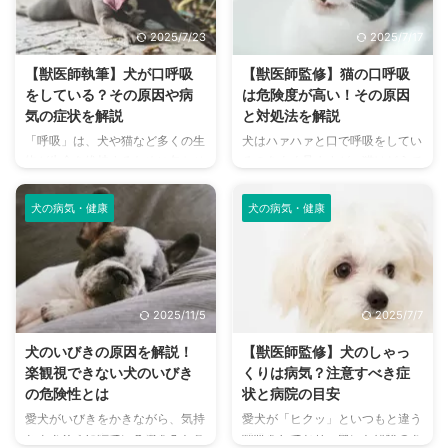
普段から静かに呼吸をする動物で
いますよね。ちょっと息切れして
す。そのため、呼吸が荒くなった
いるだけなのか、あるいはすぐ動
2025/7/23
2025/7/17
り口を開けて息をしたりする様子
物病院に行くべき緊急事態なの
は、要注意のサインとなります。
か。 通常であればただの息切れ
【獣医師執筆】犬が口呼吸
【獣医師監修】猫の口呼吸
愛猫の命を守るために、どんな症
というのが一般的ですが、状況に
をしている？その原因や病
は危険度が高い！その原因
状に注意すべきか、そしていざと
よってはそうでないケースも考え
気の症状を解説
と対処法を解説
いうときどう対処すべきか。今回
なければいけません。 そこで今
「呼吸」は、犬や猫など多くの生
犬はハァハァと口で呼吸をしてい
は、猫の呼吸困難について、症状
回は、愛猫の息が荒くなったとき
物が生命を維持するために欠かせ
るのをよく見ますが、猫はどうで
から受診のタイミングまで詳しく
のチェックポイントやその原因、
ない機能のひとつです。 そんな
しょうか？猫の場合は、口で息を
解説していきます。 この記事の
正常な呼吸と危険な呼吸の見分け
呼吸が異常をきたしていると、飼
している様子をみることは、あま
...
方など ...
犬の病気・健康
犬の病気・健康
い主さんも「病気かも！？」と心
りありませんよね。 猫は基本的
配になりますよね。 別な注意が
に鼻で呼吸をしており、ハァハァ
必要であり、ときにはわずかな治
と息を切らしているときは体調に
療の遅れが生死をわけることもあ
問題があるかもしれません。 本
ります。 この記事では、犬が口
記事では、猫の口呼吸の原因や考
2025/11/5
2025/7/7
呼吸をする理由や考えられる病
えられる病気について解説してい
気、病気を見分けるポイントから
ます。猫と暮らしている飼い主さ
犬のいびきの原因を解説！
【獣医師監修】犬のしゃっ
対処法や予防法について解説しま
んは、ぜひ最後まで読んでみてく
楽観視できない犬のいびき
くりは病気？注意すべき症
す。 この記事の結論 犬は基本的
ださいね。 この記事の結論 猫は
の危険性とは
状と病院の目安
に口呼吸ができない動物であるた
基本的に鼻呼吸のみで、口呼吸を
愛犬がいびきをかきながら、気持
愛犬が「ヒクッ」といつもと違う
め、口呼吸をしているなら問題が
することはめったにない 猫が口
ちよさそうに寝ている姿をみたこ
呼吸をしており、驚いた経験のあ
ある状態といえる 安静時の愛犬
呼吸するときには、呼吸困難に陥