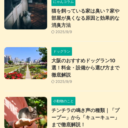
にゃんコラム
猫を飼っている家は臭い？家や
部屋が臭くなる原因と効果的な
消臭方法
2025/9/9
ドッグラン
大阪のおすすめドッグラン10
選！料金・設備から選び方まで
徹底解説
2025/9/9
小動物のこと
チンチラの鳴き声の種類｜「プ
ープー」から「キューキュー」
まで徹底解説！