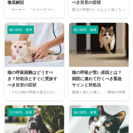
徹底解説
べき目安の症状
「ガーガー」「グァーグァー」
愛犬の呼吸がいつもより速くなっ
と、まるでアヒルが鳴くような乾
ていたり、口を開けてハァハァと
いた咳をする愛犬の姿に、不安を
していると、呼吸困難なのではな
感じたことはありませんか？その
いかと心配になりますね。 一時
猫の病気・健康
猫の病気・健康
症状は、もしかすると気管虚脱か
的に呼吸が速いだけなら自然なこ
もしれません。 気管虚脱は、気
とであることも考えられますが、
管の軟骨が弱くなり、呼吸のたび
放置してはいけない病気が隠れて
に気管がつぶれてしまう病気で
いることもあるため、しっかり見
す。特に小型犬に多く見られ、進
極めて適切に対処してあげること
2025/10/20
2025/10/10
行すると呼吸困難に陥ることもあ
が重要です。 そこで今回は、犬
ります。 この記事では、気管虚
の呼吸困難のサインや考えられる
猫の呼吸困難はどうすべ
猫の呼吸が荒い原因とは？
脱の原因や症状、治療法、そして
病気、対処法などを解説します。
き？対処法とすぐに受診す
病院に連れて行くべき緊急
自宅でできる予防策やケアの方法
動物病院を早急に受診する症状の
べき目安の症状
サインと対処法
について、飼い主さんが知ってお
目安もご紹介していますが、現在
「うちの猫の呼吸が最近おかし
愛猫と遊んだ後に、「愛猫の呼吸
くべき情報をまとめました。愛犬
愛犬が明らかに苦しそうな場合
い…」そんな不安を感じた飼い主
がいつもより荒い気がする。これ
の呼吸器の健康を守るために、ぜ
は、時間に関係なくすぐに獣医師
さんも多いと思います。実は、猫
って運動したから？興奮気味だか
ひ参考にしてください。 この記
に相談してください。 この記事
の呼吸の異常は深刻な健康問題の
ら？それとも、何か病気が原
事の ...
...
犬の病気・健康
猫の病気・健康
サインであると考えられ、状況に
因？」といったようなシーンがあ
よっては緊急事態と言えることも
るでしょう。 愛猫がハァハァ息
あります。 犬とは違って、猫は
をしていると、心配になってしま