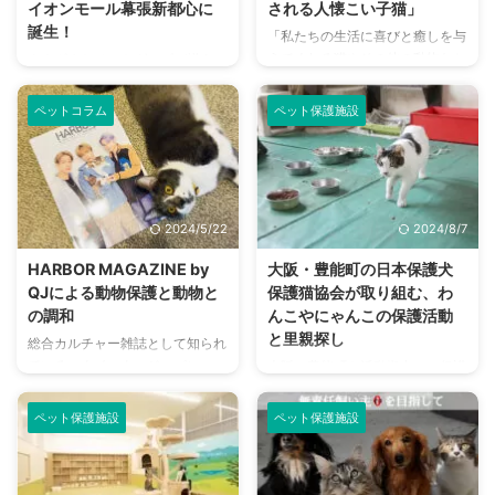
イオンモール幕張新都心に
される人懐こい子猫」
誕生！
「私たちの生活に喜びと癒しを与
えてくれる猫やその他の動物たち
さまざまなペットグッズが揃うこ
の命を守ること」「人と動物たち
とで知られている、イオンペット
の双方が幸せになれるような社会
が運営するペット用品店のペテ
ペットコラム
ペット保護施設
活動を促進すべく活動すること」
モ。 犬用も猫用も豊富なグッズ
を目的に活動するBaby Cat
の種類で知られていますが、今回
Rescue。 経験に基づいたお世話
は“猫の専門店”として新たに登場
と譲渡、そして細やかなアフター
しました。 それが千葉県千葉市
フォローで子猫たちを育て、送り
の幕張豊砂駅近く、イオンモール
2024/5/22
2024/8/7
出す活動について、お話を聞いて
幕張新都心 ペットモールの『ネ
きました。 Baby Cat Rescue
コライフストア幕張新都心店』で
HARBOR MAGAZINE by
大阪・豊能町の日本保護犬
は、子猫に特化した保護団体
す。 2024年6月22日にオープン
QJによる動物保護と動物と
保護猫協会が取り組む、わ
Baby Cat Rescueの主な保護対象
したということで、オープニング
の調和
んこやにゃんこの保護活動
は、生後2か月未満の自力では生
セレモニーに参加してきました！
と里親探し
総合カルチャー雑誌として知られ
きられない子猫。それ以上の子も
ネコライフストアとは ネコライ
ている、クイック・ジャパン
大阪・豊能町を活動拠点に、保護
怪我や病気で治療が必要な場 ...
フストアは、幕張豊砂駅近くのイ
（Quick Japan）。 そこから新
犬・保護猫のお世話や新しい飼い
オンモール幕張新都心 ペットモ
たなプロジェクトが始動し、今回
主さん探しをしている日本保護犬
ールに誕生した、ペテモ ...
ペット保護施設
ペット保護施設
は保護動物をテーマにしていると
保護猫協会。 預かっている子た
いうことで、読者の皆様も気にな
ちのお世話に加えて、トリミング
るところではないでしょうか。
サロンの運営や定期的な譲渡会の