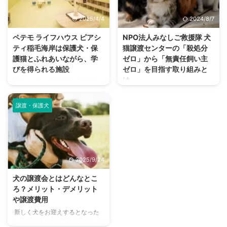
保護動物の現状をなんとなく知っ
開催など、精力的に活動していま
ている人も多いと思いますが、具
す。 nademoでは日本保護犬保護
2025/4/4
2024/8/7
体的に何に困り、最新の状況がど
猫協会の日常や活動方針などにつ
うなのか、まだまだわからないこ
いて、スタッフの佐藤君江さん、
ペテモ ライフハウス ピアシ
NPO法人みなしご救援隊 犬
とが多いという人もいるはず。
内田賀子さんにお話を聞きまし
ティ稲毛海岸は保護犬・保
猫譲渡センターの「殺処分
今回はクイック・ジャパンさんか
た。 日本保護犬保護猫協会とは
護猫とふれあいながら、学
ゼロ」から「無責任飼い主
ら見本誌をいただき、どんなテー
犬・猫の殺処分ゼロを目指して
びを得られる施設
ゼロ」を目指す取り組みと
マの雑誌になっているのか、ご紹
30年ほど前、京都府亀岡市でシ
は
ライフハウスは保護犬・保護猫
介します。 動物保護を知ってい
ェルターを作ったのが、日本保護
と、お迎えしたい人とをつなぐ保
近年、犬・猫の殺処分が劇的に減
る人も知らない人も クイ ...
犬保護猫協会のルーツだといいま
護施設。 ここに暮らすわんこ、
ったのは、保護や譲渡に取り組む
す。 「スタッフ皆、わんち ...
譲渡・保護犬
にゃんこは新しいおうちで幸せに
方々の努力のたまものです。 た
暮らせるようトレーニングを受け
だその背景には、どうしても飼育
ています。 保護猫・保護犬をお
が難しくなった子たちを保護施設
迎えしたい！という人に新しい情
で預かり、譲渡先がない場合は終
報や学びの提供も積極的に行う、
生飼養するケースが増えていると
2025/9/24
お客様参加型の施設でもありま
いう現実があります。 譲渡でき
す。 イオンペットのライフハウ
ない子が増えれば、こうした受け
犬の譲渡会とはどんなとこ
ス​​とは ライフハウスは「救える
皿もパンクしてしまうでしょう。
ろ？メリット・デメリット
命をひとつでも、できることを一
今回は「飼えなくなった」をなく
や譲渡費用
歩から」というスローガンのも
すための取り組みについて、
新しく犬をお迎えするとなった
と、保護犬・保護猫の譲渡などを
NPO法人みなしご救援隊 犬猫譲
ときの候補として挙がるのが、保
行う施設です。 地域行政と協力
渡センター東京支部でお話を聞い