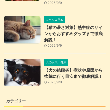
2025/9/9
にゃんコラム
【猫の暑さ対策】熱中症のサイ
ンからおすすめグッズまで徹底
解説！
2025/9/9
犬の病気・健康
【犬の結膜炎】症状や原因から
病院に行く目安まで徹底解説！
2025/9/9
カテゴリー