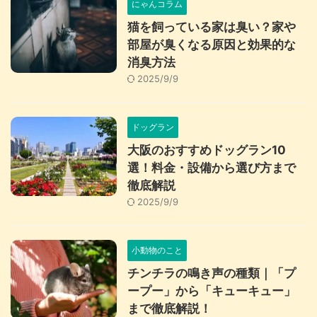
にゃんコラム
猫を飼っている家は臭い？家や
部屋が臭くなる原因と効果的な
消臭方法
2025/9/9
ドッグラン
大阪のおすすめドッグラン10
選！料金・設備から選び方まで
徹底解説
2025/9/9
小動物のこと
チンチラの鳴き声の種類｜「プ
ープー」から「キューキュー」
まで徹底解説！