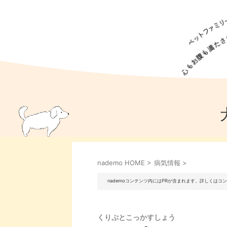
犬の食事
猫の食事
ドッグフード
犬種
猫種
キャッ
犬
猫
犬のこと
猫のこと
ペットフー
nademo HOME
>
病気情報
>
犬のしつけ
猫のしつけ
犬のアイ
猫のアイ
nademoコンテンツ内にはPRが含まれます。詳しくは
くりぷとこっかすしょう