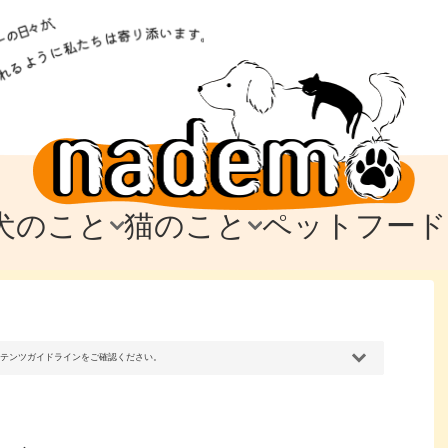
犬のこと
猫のこと
ペットフード
トフード
のお迎え
のお迎え
犬の飼育費・値段
猫の飼育費・値段
なでもごはん
犬の病気・健康
猫の病気・健康
ド
テム
テム
愛犬とお出かけ
愛猫とお出かけ
愛犬とのお別れ
愛猫とのお別れ
わ
に
コンテンツガイドラインをご確認ください。