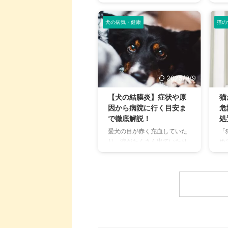
ませんか？大阪には、広大な
「
敷地でのびのびと遊べるドッ
ー
グランから、都心でアクセス
犬の病気・健康
猫の
が
しやすい便利な施設まで、魅
す
力的なドッグランがたくさん
よ
あります。 しかし、「初めて
る
ドッグランに行くから不安」
理
「どの施設が愛犬に合ってい
と
2025/9/9
るかわからない」という方も
大
多いのではないでしょうか。
ン
【犬の結膜炎】症状や原
猫
この記事では、大阪府内にあ
類
因から病院に行く目安ま
危
る人気のドッグランを厳選
ま
で徹底解説！
処
し、料金、広さ、利用条件、
か
愛犬の目が赤く充血していた
「
設備など、気になる情報を網
ン
り、涙がたくさん出ていたり
め
羅的に解説します。 さらに、
解
すると、心配になりますよ
を
ドッグランを選ぶ際のポイン
の
ね。その症状、もしかしたら
い
トや、初心者でも安心して利
の
「結膜炎」かもしれません。
冷
用するための ...
の
結膜炎は犬によく見られる目
ち
り
の病気ですが、原因や症状は
る
さまざまです。 この記事で
非
は、犬の結膜炎の主な症状、
ェ
考えられる原因、そして自宅
量