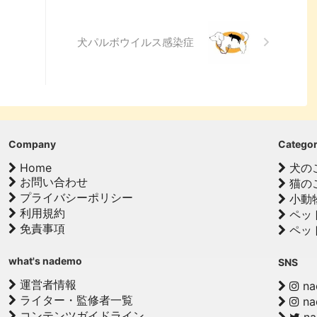
な負担となり、命に関わる
とも少なくありません。 こ
記事では、猫がコーヒーを
犬パルボウイルス感染症
飲してしまった際に現れる
状や、すぐに取るべき応急
置、そして日頃からできる
防策について、分かりやす
解説します。 この記事の結
 猫にとってコーヒーに含ま
カフ ...
Company
Catego
Home
犬の
お問い合わせ
猫の
プライバシーポリシー
小動
利用規約
ペッ
免責事項
ペッ
what's nademo
SNS
運営者情報
na
ライター・監修者一覧
na
コンテンツガイドライン
na