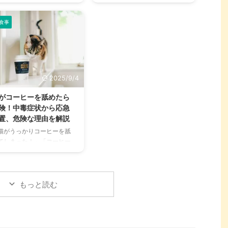
健康も気になりますよね。特
プープー」「キューキュ
に猫は汗腺が少なく、人間の
」など、さまざまな鳴き声
ように汗をかいて体温を調節
食事
聞こえてくることがありま
することが苦手なため、熱中
よね。 チンチラは犬や猫の
症になりやすい動物です。 こ
うに鳴き声で感情を表現す
の記事では、猫の熱中症の初
ため、その鳴き声の意味を
期サインから、エアコンを使
解することは、愛チンチラ
わずにできる効果的な暑さ対
の関係を深める上で非常に
2025/9/4
策、快適に過ごせるひんやり
切です。 この記事では、チ
グッズの選び方まで、詳しく
チラの代表的な鳴き声の種
がコーヒーを舐めたら
解説します。 さらに、留守番
とその意味を詳しく解説し
険！中毒症状から応急
中の注意点や、猫が本当に喜
す。 さらに、鳴き声からわ
置、危険な理由を解説
ぶ暑さ対策について、当メデ
るストレスや病気のサイ
猫がうっかりコーヒーを舐
ィアの編集部が実際に試した
、チンチラが鳴く理由を理
てしまった！」「コーヒー
体験談もご紹介します。この
して良好な関係を築くため
飲んでしまったかもしれな
記事を読んで、愛猫が安全で
ヒントもご紹介します。 こ
…」そんなとき、あなたは
快適な夏を過ごせるように、
記事を読んで、愛チンチラ
静に対応できますか？ 私た
今からできる ...
気持ちをもっと理解し、よ
にとって身近な飲み物であ
もっと読む
良いコミュニ ...
コーヒーには、猫にとって
常に危険な成分であるカフ
インが含まれています。少
であっても、猫の体には大