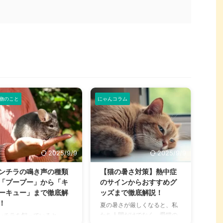
物のこと
にゃんコラム
2025/9/9
2025/9/9
ンチラの鳴き声の種類
【猫の暑さ対策】熱中症
「プープー」から「キ
のサインからおすすめグ
ーキュー」まで徹底解
ッズまで徹底解説！
！
夏の暑さが厳しくなると、私
たち人間だけでなく、愛猫の
ンチラを飼っていると、