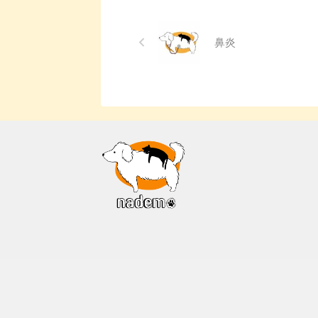
でできる簡単なケア方法につ
き
いて詳しく解説します。 ま
こ
た、「もしかして結膜炎か
の
鼻炎
も？」と思ったときに、すぐ
誤
に動物病院に行くべきかどう
症
かの判断基準や、病院での治
処
療内容についても触れます。
予
この記事を読んで、愛犬の目
く
の健康を守るための知識を身
論
につけましょう。 こ ...
れる