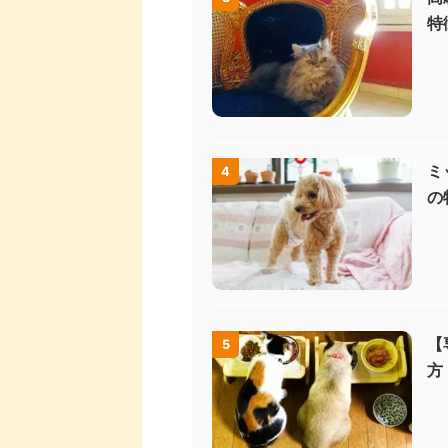
特
ミ
4
の
【
5
方