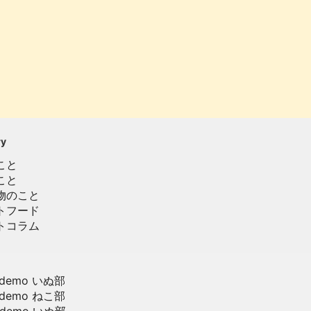
ry
こと
こと
物のこと
トフード
トコラム
demo いぬ部
demo ねこ部
demo いぬ部