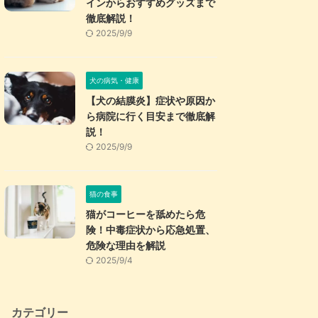
インからおすすめグッズまで
徹底解説！
2025/9/9
犬の病気・健康
【犬の結膜炎】症状や原因か
ら病院に行く目安まで徹底解
説！
2025/9/9
猫の食事
猫がコーヒーを舐めたら危
険！中毒症状から応急処置、
危険な理由を解説
2025/9/4
カテゴリー