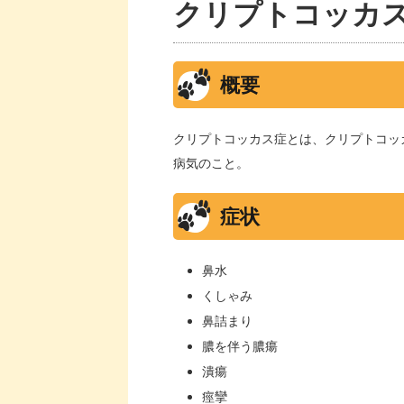
クリプトコッカ
概要
クリプトコッカス症とは、クリプトコッ
病気のこと。
症状
鼻水
くしゃみ
鼻詰まり
膿を伴う膿瘍
潰瘍
痙攣