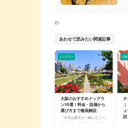
-
あわせて読みたい関連記事
ドッグラン
小動
2025/9/9
大阪のおすすめドッグラ
チ
ン10選！料金・設備から
｜
選び方まで徹底解説
ュ
説
「今日は愛犬と一緒にどこへ
行こう？」とお悩みではあり
チ