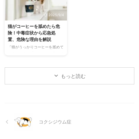
の初期サインから、エアコンを使
犬の結膜炎の主な症状、考えられ
わずにできる効果的な暑さ対策、
る原因、そして自宅でできる簡単
2025/9/4
快適に過ごせるひんやりグッズの
なケア方法について詳しく解説し
選び方まで、詳しく解説します。
ます。 また、「もしかして結膜
猫がコーヒーを舐めたら危
さらに、留守番中の注意点や、猫
炎かも？」と思ったときに、すぐ
険！中毒症状から応急処
が本当に喜ぶ暑さ対策について、
に動物病院に行くべきかどうかの
置、危険な理由を解説
当メディアの編集部が実際に試し
判断基準や、病院での治療内容に
「猫がうっかりコーヒーを舐めて
た体験談もご紹介します。この記
ついても触れます。この記事を読
しまった！」「コーヒーを飲んで
事を読んで、愛猫が安全で快適な
んで、愛犬の目の健康を守るため
しまったかもしれない…」そんな
夏を過ごせるように、今からでき
の知識を身につけましょう。 こ
とき、あなたは冷静に対応できま
る ...
...
すか？ 私たちにとって身近な飲
もっと読む
み物であるコーヒーには、猫にと
って非常に危険な成分であるカフ
ェインが含まれています。少量で
あっても、猫の体には大きな負担
となり、命に関わることも少なく
ありません。 この記事では、猫
がコーヒーを誤飲してしまった際
コクシジウム症
に現れる症状や、すぐに取るべき
応急処置、そして日頃からできる
予防策について、分かりやすく解