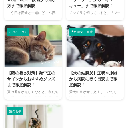
方まで徹底解説
キュー」まで徹底解説！
「今日は愛犬と一緒にどこへ行こ
チンチラを飼っていると、「プー
う？」とお悩みではありません
プー」「キューキュー」など、さ
か？大阪には、広大な敷地でのび
まざまな鳴き声が聞こえてくるこ
のびと遊べるドッグランから、都
とがありますよね。 チンチラは
にゃんコラム
犬の病気・健康
心でアクセスしやすい便利な施設
犬や猫のように鳴き声で感情を表
まで、魅力的なドッグランがたく
現するため、その鳴き声の意味を
さんあります。 しかし、「初め
理解することは、愛チンチラとの
てドッグランに行くから不安」
関係を深める上で非常に大切で
「どの施設が愛犬に合っているか
す。 この記事では、チンチラの
2025/9/9
2025/9/9
わからない」という方も多いので
代表的な鳴き声の種類とその意味
はないでしょうか。 この記事で
を詳しく解説します。 さらに、
【猫の暑さ対策】熱中症の
【犬の結膜炎】症状や原因
は、大阪府内にある人気のドッグ
鳴き声からわかるストレスや病気
サインからおすすめグッズ
から病院に行く目安まで徹
ランを厳選し、料金、広さ、利用
のサイン、チンチラが鳴く理由を
まで徹底解説！
底解説！
条件、設備など、気になる情報を
理解して良好な関係を築くための
夏の暑さが厳しくなると、私たち
愛犬の目が赤く充血していたり、
網羅的に解説します。 さらに、
ヒントもご紹介します。 この記
人間だけでなく、愛猫の健康も気
涙がたくさん出ていたりすると、
ドッグランを選ぶ際のポイント
事を読んで、愛チンチラの気持ち
になりますよね。特に猫は汗腺が
心配になりますよね。その症状、
や、初心者でも安心して利用する
をもっと理解し、より良いコミュ
少なく、人間のように汗をかいて
もしかしたら「結膜炎」かもしれ
ための ...
ニ ...
猫の食事
体温を調節することが苦手なた
ません。結膜炎は犬によく見られ
め、熱中症になりやすい動物で
る目の病気ですが、原因や症状は
す。 この記事では、猫の熱中症
さまざまです。 この記事では、