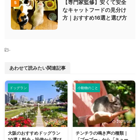
【専門家監修】安くて安全
5
なキャットフードの見分け
方｜おすすめ16選と選び方
-
あわせて読みたい関連記事
ドッグラン
小動物のこと
2025/9/9
2025/9/9
大阪のおすすめドッグラン
チンチラの鳴き声の種類｜
10選！料金・設備から選び
「プープー」から「キュー