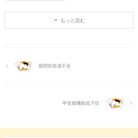
心配になりますよね。その症状、
をもっと理解し、より良いコミュ
夏を過ごせるように、今からでき
もしかしたら「結膜炎」かもしれ
ニ ...
る ...
ません。結膜炎は犬によく見られ
もっと読む
る目の病気ですが、原因や症状は
さまざまです。 この記事では、
犬の結膜炎の主な症状、考えられ
る原因、そして自宅でできる簡単
なケア方法について詳しく解説し
ます。 また、「もしかして結膜
炎かも？」と思ったときに、すぐ
股関節形成不全
に動物病院に行くべきかどうかの
判断基準や、病院での治療内容に
ついても触れます。この記事を読
んで、愛犬の目の健康を守るため
の知識を身につけましょう。 こ
...
甲状腺機能低下症