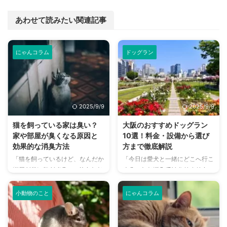
あわせて読みたい関連記事
にゃんコラム
ドッグラン
2025/9/9
2025/9/9
猫を飼っている家は臭い？
大阪のおすすめドッグラン
家や部屋が臭くなる原因と
10選！料金・設備から選び
効果的な消臭方法
方まで徹底解説
「猫を飼っているけど、なんだか
「今日は愛犬と一緒にどこへ行こ
部屋が臭い気がする…」そんなお
う？」とお悩みではありません
悩みはありませんか？猫との暮ら
か？大阪には、広大な敷地でのび
しは幸せで満ちていますが、独特
のびと遊べるドッグランから、都
小動物のこと
にゃんコラム
のにおいが気になるという飼い主
心でアクセスしやすい便利な施設
さんは少なくありません。 特
まで、魅力的なドッグランがたく
に、来客時などは「うちのにお
さんあります。 しかし、「初め