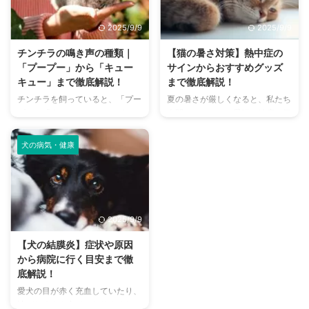
い、大丈夫かな？」と不安に感じ
てドッグランに行くから不安」
てしまうこともあるでしょう。
「どの施設が愛犬に合っているか
2025/9/9
2025/9/9
この記事では、猫のにおいの原因
わからない」という方も多いので
を根本から突き止め、トイレ、
はないでしょうか。 この記事で
チンチラの鳴き声の種類｜
【猫の暑さ対策】熱中症の
体、部屋など、場所別に具体的な
は、大阪府内にある人気のドッグ
「プープー」から「キュー
サインからおすすめグッズ
消臭対策を徹底的に解説します。
ランを厳選し、料金、広さ、利用
キュー」まで徹底解説！
まで徹底解説！
さらに、猫と飼い主さん両方にと
条件、設備など、気になる情報を
チンチラを飼っていると、「プー
夏の暑さが厳しくなると、私たち
って快適な消臭グッズの選び方ま
網羅的に解説します。 さらに、
プー」「キューキュー」など、さ
人間だけでなく、愛猫の健康も気
で、においの悩みを解決するため
ドッグランを選ぶ際のポイント
まざまな鳴き声が聞こえてくるこ
になりますよね。特に猫は汗腺が
の情報を網羅的にご紹介します。
や、初心者でも安心して利用する
とがありますよね。 チンチラは
少なく、人間のように汗をかいて
今 ...
ための ...
犬の病気・健康
犬や猫のように鳴き声で感情を表
体温を調節することが苦手なた
現するため、その鳴き声の意味を
め、熱中症になりやすい動物で
理解することは、愛チンチラとの
す。 この記事では、猫の熱中症
関係を深める上で非常に大切で
の初期サインから、エアコンを使
す。 この記事では、チンチラの
わずにできる効果的な暑さ対策、
2025/9/9
代表的な鳴き声の種類とその意味
快適に過ごせるひんやりグッズの
を詳しく解説します。 さらに、
選び方まで、詳しく解説します。
【犬の結膜炎】症状や原因
鳴き声からわかるストレスや病気
さらに、留守番中の注意点や、猫
から病院に行く目安まで徹
のサイン、チンチラが鳴く理由を
が本当に喜ぶ暑さ対策について、
底解説！
理解して良好な関係を築くための
当メディアの編集部が実際に試し
愛犬の目が赤く充血していたり、
ヒントもご紹介します。 この記
た体験談もご紹介します。この記
涙がたくさん出ていたりすると、
事を読んで、愛チンチラの気持ち
事を読んで、愛猫が安全で快適な