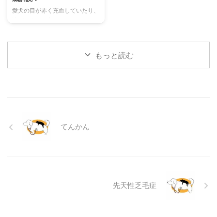
理解して良好な関係を築くための
当メディアの編集部が実際に試し
愛犬の目が赤く充血していたり、
ヒントもご紹介します。 この記
た体験談もご紹介します。この記
涙がたくさん出ていたりすると、
事を読んで、愛チンチラの気持ち
事を読んで、愛猫が安全で快適な
心配になりますよね。その症状、
をもっと理解し、より良いコミュ
夏を過ごせるように、今からでき
もしかしたら「結膜炎」かもしれ
ニ ...
る ...
ません。結膜炎は犬によく見られ
もっと読む
る目の病気ですが、原因や症状は
さまざまです。 この記事では、
犬の結膜炎の主な症状、考えられ
る原因、そして自宅でできる簡単
なケア方法について詳しく解説し
ます。 また、「もしかして結膜
炎かも？」と思ったときに、すぐ
てんかん
に動物病院に行くべきかどうかの
判断基準や、病院での治療内容に
ついても触れます。この記事を読
んで、愛犬の目の健康を守るため
の知識を身につけましょう。 こ
...
先天性乏毛症