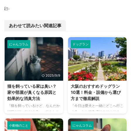
-
あわせて読みたい関連記事
にゃんコラム
ドッグラン
2025/9/9
2025/9/9
猫を飼っている家は臭い？
大阪のおすすめドッグラン
家や部屋が臭くなる原因と
10選！料金・設備から選び
効果的な消臭方法
方まで徹底解説
「猫を飼っているけど、なんだか
「今日は愛犬と一緒にどこへ行こ
部屋が臭い気がする…」そんなお
う？」とお悩みではありません
悩みはありませんか？猫との暮ら
か？大阪には、広大な敷地でのび
しは幸せで満ちていますが、独特
のびと遊べるドッグランから、都
小動物のこと
にゃんコラム
のにおいが気になるという飼い主
心でアクセスしやすい便利な施設