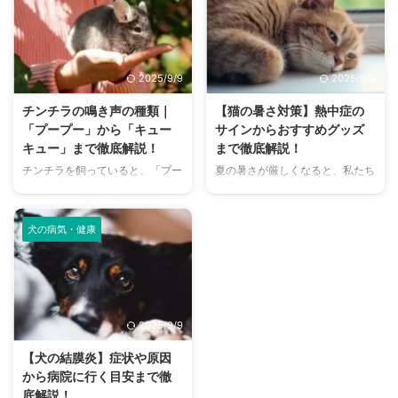
さんは少なくありません。 特
まで、魅力的なドッグランがたく
に、来客時などは「うちのにお
さんあります。 しかし、「初め
い、大丈夫かな？」と不安に感じ
てドッグランに行くから不安」
てしまうこともあるでしょう。
「どの施設が愛犬に合っているか
2025/9/9
2025/9/9
この記事では、猫のにおいの原因
わからない」という方も多いので
を根本から突き止め、トイレ、
はないでしょうか。 この記事で
チンチラの鳴き声の種類｜
【猫の暑さ対策】熱中症の
体、部屋など、場所別に具体的な
は、大阪府内にある人気のドッグ
「プープー」から「キュー
サインからおすすめグッズ
消臭対策を徹底的に解説します。
ランを厳選し、料金、広さ、利用
キュー」まで徹底解説！
まで徹底解説！
さらに、猫と飼い主さん両方にと
条件、設備など、気になる情報を
チンチラを飼っていると、「プー
夏の暑さが厳しくなると、私たち
って快適な消臭グッズの選び方ま
網羅的に解説します。 さらに、
プー」「キューキュー」など、さ
人間だけでなく、愛猫の健康も気
で、においの悩みを解決するため
ドッグランを選ぶ際のポイント
まざまな鳴き声が聞こえてくるこ
になりますよね。特に猫は汗腺が
の情報を網羅的にご紹介します。
や、初心者でも安心して利用する
とがありますよね。 チンチラは
少なく、人間のように汗をかいて
今 ...
ための ...
犬の病気・健康
犬や猫のように鳴き声で感情を表
体温を調節することが苦手なた
現するため、その鳴き声の意味を
め、熱中症になりやすい動物で
理解することは、愛チンチラとの
す。 この記事では、猫の熱中症
関係を深める上で非常に大切で
の初期サインから、エアコンを使
す。 この記事では、チンチラの
わずにできる効果的な暑さ対策、
2025/9/9
代表的な鳴き声の種類とその意味
快適に過ごせるひんやりグッズの
を詳しく解説します。 さらに、
選び方まで、詳しく解説します。
【犬の結膜炎】症状や原因
鳴き声からわかるストレスや病気
さらに、留守番中の注意点や、猫
から病院に行く目安まで徹
のサイン、チンチラが鳴く理由を
が本当に喜ぶ暑さ対策について、
底解説！