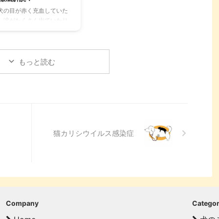
、料金、広さ、利用条件、
かるストレスや病気のサイ
犬の目が赤く充血していた
備など、気になる情報を網
ン、チンチラが鳴く理由を理
、涙がたくさん出ていたり
的に解説します。 さらに、
解して良好な関係を築くため
ると、心配になりますよ
ッグランを選ぶ際のポイン
のヒントもご紹介します。 こ
。その症状、もしかしたら
や、初心者でも安心して利
の記事を読んで、愛チンチラ
結膜炎」かもしれません。
るための ...
の気持ちをもっと理解し、よ
膜炎は犬によく見られる目
もっと読む
り良いコミュニ ...
病気ですが、原因や症状は
まざまです。 この記事で
、犬の結膜炎の主な症状、
えられる原因、そして自宅
できる簡単なケア方法につ
て詳しく解説します。 ま
、「もしかして結膜炎か
猫カリシウイルス感染症
？」と思ったときに、すぐ
動物病院に行くべきかどう
の判断基準や、病院での治
内容についても触れます。
の記事を読んで、愛犬の目
健康を守るための知識を身
つけましょう。 こ ...
Company
Catego