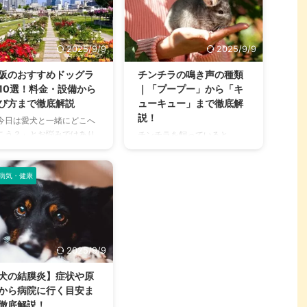
2025/9/9
2025/9/9
阪のおすすめドッグラ
チンチラの鳴き声の種類
10選！料金・設備から
｜「プープー」から「キ
び方まで徹底解説
ューキュー」まで徹底解
説！
今日は愛犬と一緒にどこへ
こう？」とお悩みではあり
チンチラを飼っていると、
せんか？大阪には、広大な
「プープー」「キューキュ
地でのびのびと遊べるドッ
ー」など、さまざまな鳴き声
ランから、都心でアクセス
病気・健康
が聞こえてくることがありま
やすい便利な施設まで、魅
すよね。 チンチラは犬や猫の
的なドッグランがたくさん
ように鳴き声で感情を表現す
ります。 しかし、「初めて
るため、その鳴き声の意味を
ッグランに行くから不安」
理解することは、愛チンチラ
どの施設が愛犬に合ってい
との関係を深める上で非常に
2025/9/9
かわからない」という方も
大切です。 この記事では、チ
いのではないでしょうか。
ンチラの代表的な鳴き声の種
犬の結膜炎】症状や原
の記事では、大阪府内にあ
類とその意味を詳しく解説し
から病院に行く目安ま
人気のドッグランを厳選
ます。 さらに、鳴き声からわ
徹底解説！