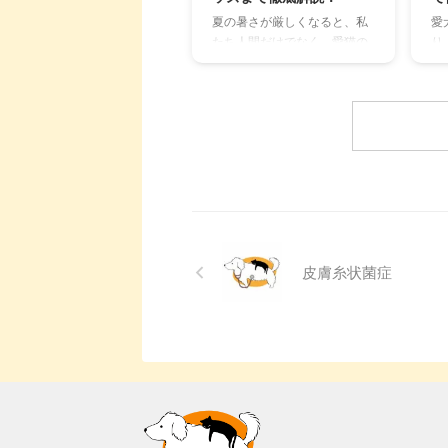
徹底的に解説します。 さら
し
夏の暑さが厳しくなると、私
愛
に、猫と飼い主さん両方にと
設
たち人間だけでなく、愛猫の
り
って快適な消臭グッズの選び
羅
健康も気になりますよね。特
す
方まで、においの悩みを解決
ド
に猫は汗腺が少なく、人間の
ね
するための情報を網羅的にご
ト
ように汗をかいて体温を調節
「
紹介します。 今 ...
用す
することが苦手なため、熱中
結
症になりやすい動物です。 こ
の
の記事では、猫の熱中症の初
さ
期サインから、エアコンを使
は
わずにできる効果的な暑さ対
考
策、快適に過ごせるひんやり
で
グッズの選び方まで、詳しく
い
解説します。 さらに、留守番
た
皮膚糸状菌症
中の注意点や、猫が本当に喜
も
ぶ暑さ対策について、当メデ
に
ィアの編集部が実際に試した
か
体験談もご紹介します。この
療
記事を読んで、愛猫が安全で
こ
快適な夏を過ごせるように、
の
今からできる ...
に