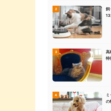
飼
2
1
高
3
特
ミ
4
の