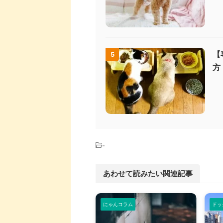
【
5
方
-
あわせて読みたい関連記事
にゃんコラム
ドッ