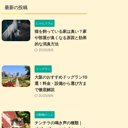
最新の投稿
にゃんコラム
猫を飼っている家は臭い？家
や部屋が臭くなる原因と効果
的な消臭方法
2025/9/9
ドッグラン
大阪のおすすめドッグラン10
選！料金・設備から選び方ま
で徹底解説
2025/9/9
小動物のこと
チンチラの鳴き声の種類｜