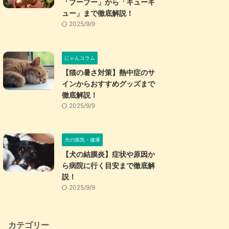
「プープー」から「キューキ
ュー」まで徹底解説！
2025/9/9
にゃんコラム
【猫の暑さ対策】熱中症のサ
インからおすすめグッズまで
徹底解説！
2025/9/9
犬の病気・健康
【犬の結膜炎】症状や原因か
ら病院に行く目安まで徹底解
説！
2025/9/9
カテゴリー