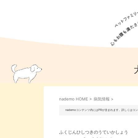
犬の食事
猫の食事
ドッグフード
犬種
猫種
キャッ
犬
猫
犬のこと
猫のこと
ペットフー
nademo HOME
>
病気情報
>
犬のしつけ
猫のしつけ
犬のアイ
猫のアイ
nademoコンテンツ内にはPRが含まれます。詳しくは
ふくじんひしつきのうていかしょう