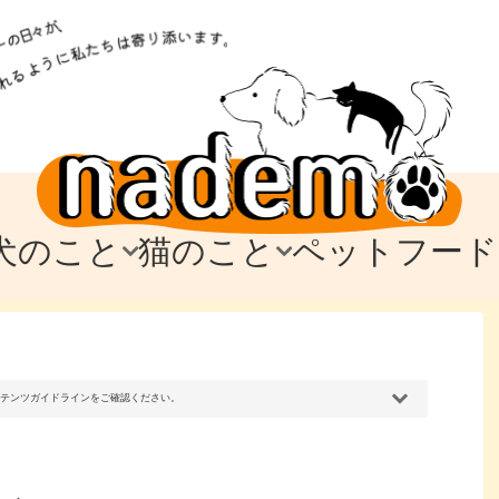
犬のこと
猫のこと
ペットフード
トフード
のお迎え
のお迎え
犬の飼育費・値段
猫の飼育費・値段
なでもごはん
犬の病気・健康
猫の病気・健康
ド
テム
テム
愛犬とお出かけ
愛猫とお出かけ
愛犬とのお別れ
愛猫とのお別れ
わ
に
コンテンツガイドラインをご確認ください。