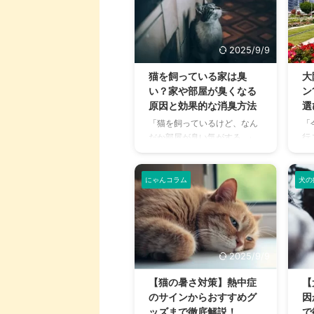
2025/9/9
猫を飼っている家は臭
大
い？家や部屋が臭くなる
ン
原因と効果的な消臭方法
選
「猫を飼っているけど、なん
「
だか部屋が臭い気がする…」
行
そんなお悩みはありません
ま
か？猫との暮らしは幸せで満
敷
ちていますが、独特のにおい
グ
にゃんコラム
犬の
が気になるという飼い主さん
し
は少なくありません。 特に、
力
来客時などは「うちのにお
あ
い、大丈夫かな？」と不安に
ド
感じてしまうこともあるでし
「
2025/9/9
ょう。 この記事では、猫のに
る
おいの原因を根本から突き止
多
【猫の暑さ対策】熱中症
【
め、トイレ、体、部屋など、
こ
のサインからおすすめグ
因
場所別に具体的な消臭対策を
る
ッズまで徹底解説！
で