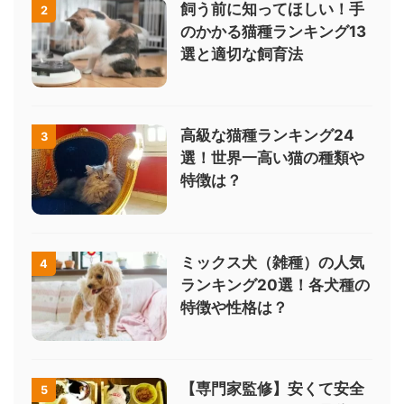
飼う前に知ってほしい！手
2
のかかる猫種ランキング13
選と適切な飼育法
高級な猫種ランキング24
3
選！世界一高い猫の種類や
特徴は？
ミックス犬（雑種）の人気
4
ランキング20選！各犬種の
特徴や性格は？
【専門家監修】安くて安全
5