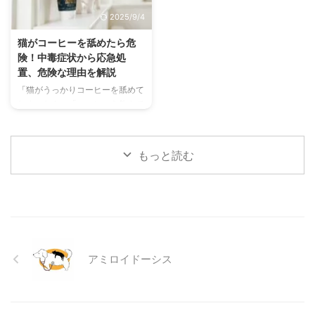
わずにできる効果的な暑さ対策、
る原因、そして自宅でできる簡単
2025/9/4
快適に過ごせるひんやりグッズの
なケア方法について詳しく解説し
選び方まで、詳しく解説します。
ます。 また、「もしかして結膜
猫がコーヒーを舐めたら危
さらに、留守番中の注意点や、猫
炎かも？」と思ったときに、すぐ
険！中毒症状から応急処
が本当に喜ぶ暑さ対策について、
に動物病院に行くべきかどうかの
置、危険な理由を解説
当メディアの編集部が実際に試し
判断基準や、病院での治療内容に
「猫がうっかりコーヒーを舐めて
た体験談もご紹介します。この記
ついても触れます。この記事を読
しまった！」「コーヒーを飲んで
事を読んで、愛猫が安全で快適な
んで、愛犬の目の健康を守るため
しまったかもしれない…」そんな
夏を過ごせるように、今からでき
の知識を身につけましょう。 こ
とき、あなたは冷静に対応できま
る ...
...
すか？ 私たちにとって身近な飲
もっと読む
み物であるコーヒーには、猫にと
って非常に危険な成分であるカフ
ェインが含まれています。少量で
あっても、猫の体には大きな負担
となり、命に関わることも少なく
ありません。 この記事では、猫
がコーヒーを誤飲してしまった際
アミロイドーシス
に現れる症状や、すぐに取るべき
応急処置、そして日頃からできる
予防策について、分かりやすく解
説します。 この記事の結論 猫に
とってコーヒーに含まれるカフ ...