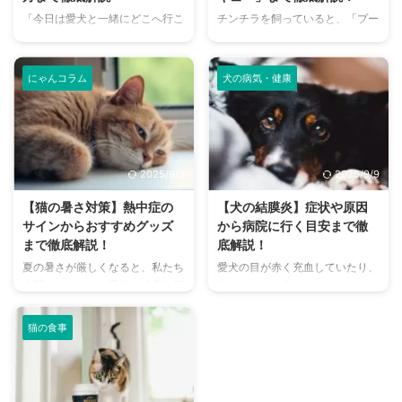
「今日は愛犬と一緒にどこへ行こ
チンチラを飼っていると、「プー
う？」とお悩みではありません
プー」「キューキュー」など、さ
か？大阪には、広大な敷地でのび
まざまな鳴き声が聞こえてくるこ
のびと遊べるドッグランから、都
とがありますよね。 チンチラは
にゃんコラム
犬の病気・健康
心でアクセスしやすい便利な施設
犬や猫のように鳴き声で感情を表
まで、魅力的なドッグランがたく
現するため、その鳴き声の意味を
さんあります。 しかし、「初め
理解することは、愛チンチラとの
てドッグランに行くから不安」
関係を深める上で非常に大切で
「どの施設が愛犬に合っているか
す。 この記事では、チンチラの
2025/9/9
2025/9/9
わからない」という方も多いので
代表的な鳴き声の種類とその意味
はないでしょうか。 この記事で
を詳しく解説します。 さらに、
【猫の暑さ対策】熱中症の
【犬の結膜炎】症状や原因
は、大阪府内にある人気のドッグ
鳴き声からわかるストレスや病気
サインからおすすめグッズ
から病院に行く目安まで徹
ランを厳選し、料金、広さ、利用
のサイン、チンチラが鳴く理由を
まで徹底解説！
底解説！
条件、設備など、気になる情報を
理解して良好な関係を築くための
夏の暑さが厳しくなると、私たち
愛犬の目が赤く充血していたり、
網羅的に解説します。 さらに、
ヒントもご紹介します。 この記
人間だけでなく、愛猫の健康も気
涙がたくさん出ていたりすると、
ドッグランを選ぶ際のポイント
事を読んで、愛チンチラの気持ち
になりますよね。特に猫は汗腺が
心配になりますよね。その症状、
や、初心者でも安心して利用する
をもっと理解し、より良いコミュ
少なく、人間のように汗をかいて
もしかしたら「結膜炎」かもしれ
ための ...
ニ ...
猫の食事
体温を調節することが苦手なた
ません。結膜炎は犬によく見られ
め、熱中症になりやすい動物で
る目の病気ですが、原因や症状は
す。 この記事では、猫の熱中症
さまざまです。 この記事では、
の初期サインから、エアコンを使
犬の結膜炎の主な症状、考えられ