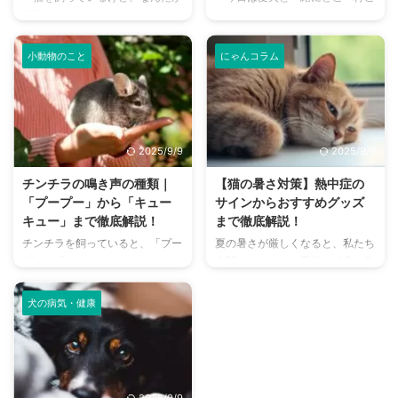
部屋が臭い気がする…」そんなお
う？」とお悩みではありません
悩みはありませんか？猫との暮ら
か？大阪には、広大な敷地でのび
しは幸せで満ちていますが、独特
のびと遊べるドッグランから、都
小動物のこと
にゃんコラム
のにおいが気になるという飼い主
心でアクセスしやすい便利な施設
さんは少なくありません。 特
まで、魅力的なドッグランがたく
に、来客時などは「うちのにお
さんあります。 しかし、「初め
い、大丈夫かな？」と不安に感じ
てドッグランに行くから不安」
てしまうこともあるでしょう。
「どの施設が愛犬に合っているか
2025/9/9
2025/9/9
この記事では、猫のにおいの原因
わからない」という方も多いので
を根本から突き止め、トイレ、
はないでしょうか。 この記事で
チンチラの鳴き声の種類｜
【猫の暑さ対策】熱中症の
体、部屋など、場所別に具体的な
は、大阪府内にある人気のドッグ
「プープー」から「キュー
サインからおすすめグッズ
消臭対策を徹底的に解説します。
ランを厳選し、料金、広さ、利用
キュー」まで徹底解説！
まで徹底解説！
さらに、猫と飼い主さん両方にと
条件、設備など、気になる情報を
チンチラを飼っていると、「プー
夏の暑さが厳しくなると、私たち
って快適な消臭グッズの選び方ま
網羅的に解説します。 さらに、
プー」「キューキュー」など、さ
人間だけでなく、愛猫の健康も気
で、においの悩みを解決するため
ドッグランを選ぶ際のポイント
まざまな鳴き声が聞こえてくるこ
になりますよね。特に猫は汗腺が
の情報を網羅的にご紹介します。
や、初心者でも安心して利用する
とがありますよね。 チンチラは
少なく、人間のように汗をかいて
今 ...
ための ...
犬の病気・健康
犬や猫のように鳴き声で感情を表
体温を調節することが苦手なた
現するため、その鳴き声の意味を
め、熱中症になりやすい動物で
理解することは、愛チンチラとの
す。 この記事では、猫の熱中症
関係を深める上で非常に大切で
の初期サインから、エアコンを使
す。 この記事では、チンチラの
わずにできる効果的な暑さ対策、