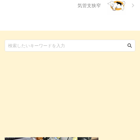
気管支狭窄