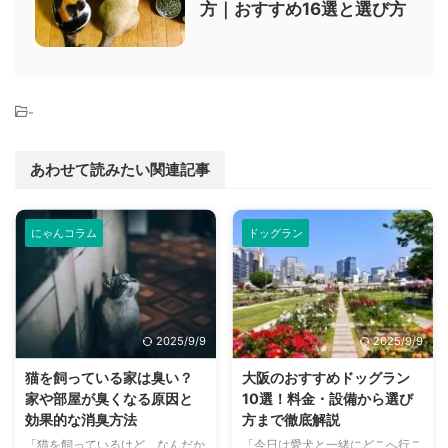
方｜おすすめ16選と選び方
-
あわせて読みたい関連記事
にゃんコラム
ドッグラン
2025/9/9
2025/9/9
猫を飼っている家は臭い？
大阪のおすすめドッグラン
家や部屋が臭くなる原因と
10選！料金・設備から選び
効果的な消臭方法
方まで徹底解説
「猫を飼っているけど、なんだか
「今日は愛犬と一緒にどこへ行こ