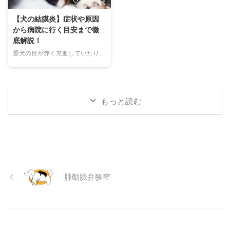
2025/9/9
代表的な鳴き声の種類とその意味
快適に過ごせるひんやりグッズの
を詳しく解説します。 さらに、
選び方まで、詳しく解説します。
【犬の結膜炎】症状や原因
鳴き声からわかるストレスや病気
さらに、留守番中の注意点や、猫
から病院に行く目安まで徹
のサイン、チンチラが鳴く理由を
が本当に喜ぶ暑さ対策について、
底解説！
理解して良好な関係を築くための
当メディアの編集部が実際に試し
愛犬の目が赤く充血していたり、
ヒントもご紹介します。 この記
た体験談もご紹介します。この記
涙がたくさん出ていたりすると、
事を読んで、愛チンチラの気持ち
事を読んで、愛猫が安全で快適な
心配になりますよね。その症状、
をもっと理解し、より良いコミュ
夏を過ごせるように、今からでき
もしかしたら「結膜炎」かもしれ
ニ ...
る ...
ません。結膜炎は犬によく見られ
もっと読む
る目の病気ですが、原因や症状は
さまざまです。 この記事では、
犬の結膜炎の主な症状、考えられ
る原因、そして自宅でできる簡単
なケア方法について詳しく解説し
ます。 また、「もしかして結膜
炎かも？」と思ったときに、すぐ
肺動脈弁狭窄
に動物病院に行くべきかどうかの
判断基準や、病院での治療内容に
ついても触れます。この記事を読
んで、愛犬の目の健康を守るため
の知識を身につけましょう。 こ
...