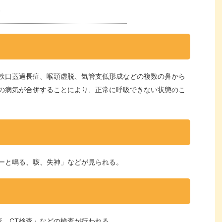
軟口蓋過長症、喉頭虚脱、気管支低形成などの複数の鼻から
の病気が合併することにより、正常に呼吸できない状態のこ
ーと鳴る、咳、失神」などが見られる。
査、CT検査」などの検査が行われる。