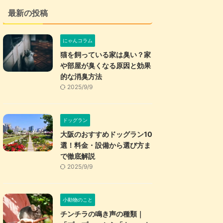
最新の投稿
にゃんコラム
猫を飼っている家は臭い？家
や部屋が臭くなる原因と効果
的な消臭方法
2025/9/9
ドッグラン
大阪のおすすめドッグラン10
選！料金・設備から選び方ま
で徹底解説
2025/9/9
小動物のこと
チンチラの鳴き声の種類｜