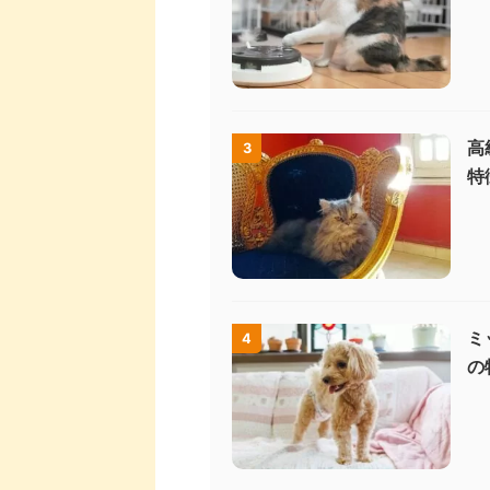
高
3
特
ミ
4
の