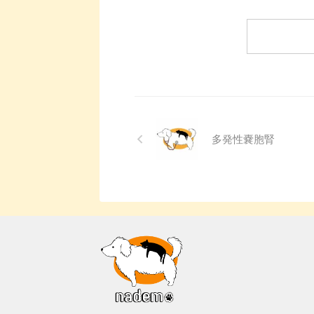
に猫は汗腺が少なく、人間の
ね
するための情報を網羅的にご
ト
ように汗をかいて体温を調節
「
紹介します。 今 ...
用す
することが苦手なため、熱中
結
症になりやすい動物です。 こ
の
の記事では、猫の熱中症の初
さ
期サインから、エアコンを使
は
わずにできる効果的な暑さ対
考
策、快適に過ごせるひんやり
で
グッズの選び方まで、詳しく
い
解説します。 さらに、留守番
た
多発性嚢胞腎
中の注意点や、猫が本当に喜
も
ぶ暑さ対策について、当メデ
に
ィアの編集部が実際に試した
か
体験談もご紹介します。この
療
記事を読んで、愛猫が安全で
こ
快適な夏を過ごせるように、
の
今からできる ...
に