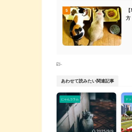
【
5
方
-
あわせて読みたい関連記事
にゃんコラム
ドッ
2025/9/9