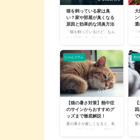
猫を飼っている家は臭
大
い？家や部屋が臭くなる
ン
原因と効果的な消臭方法
選
「猫を飼っているけど、なん
「
だか部屋が臭い気がする…」
行
そんなお悩みはありません
ま
か？猫との暮らしは幸せで満
敷
ちていますが、独特のにおい
グ
にゃんコラム
犬の
が気になるという飼い主さん
し
は少なくありません。 特に、
力
来客時などは「うちのにお
あ
い、大丈夫かな？」と不安に
ド
感じてしまうこともあるでし
「
2025/9/9
ょう。 この記事では、猫のに
る
おいの原因を根本から突き止
多
【猫の暑さ対策】熱中症
【
め、トイレ、体、部屋など、
こ
のサインからおすすめグ
因
場所別に具体的な消臭対策を
る
ッズまで徹底解説！
で
徹底的に解説します。 さら
し
夏の暑さが厳しくなると、私
愛
に、猫と飼い主さん両方にと
設
たち人間だけでなく、愛猫の
り
って快適な消臭グッズの選び
羅
健康も気になりますよね。特
す
方まで、においの悩みを解決
ド