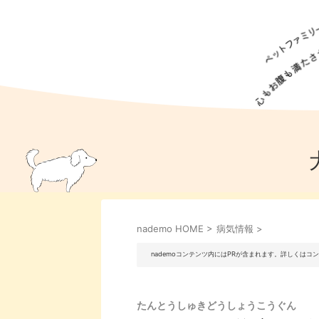
犬の食事
猫の食事
ドッグフード
犬種
猫種
キャッ
犬
猫
犬のこと
猫のこと
ペットフー
nademo HOME
>
病気情報
>
犬のしつけ
猫のしつけ
犬のアイ
猫のアイ
nademoコンテンツ内にはPRが含まれます。詳しくは
たんとうしゅきどうしょうこうぐん