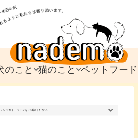
犬のこと
猫のこと
ペットフード
トフード
のお迎え
のお迎え
犬の飼育費・値段
猫の飼育費・値段
なでもごはん
犬の病気・健康
猫の病気・健康
ド
テム
テム
愛犬とお出かけ
愛猫とお出かけ
愛犬とのお別れ
愛猫とのお別れ
わ
に
コンテンツガイドラインをご確認ください。