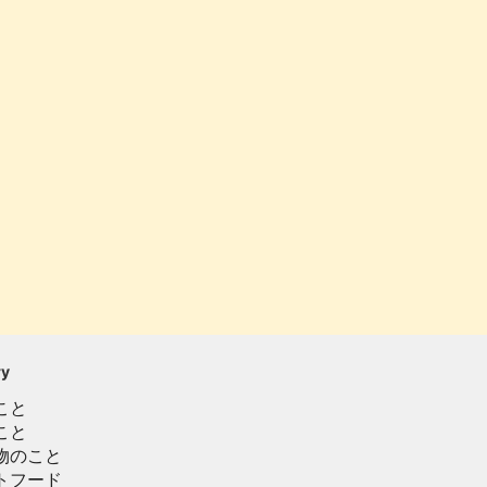
ry
こと
こと
物のこと
トフード