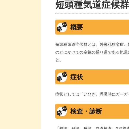
短頭種気道症候群
概要
短頭種気道症候群とは、外鼻孔狭窄症、
のどにかけての空気の通り道である気道
と。
症状
症状としては「いびき、呼吸時にガーガ
検査・診断
「視診、触診、聴診、血液検査、X線検