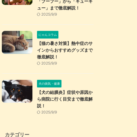
「プープー」から「キューキ
ュー」まで徹底解説！
2025/9/9
にゃんコラム
【猫の暑さ対策】熱中症のサ
インからおすすめグッズまで
徹底解説！
2025/9/9
犬の病気・健康
【犬の結膜炎】症状や原因か
ら病院に行く目安まで徹底解
説！
2025/9/9
カテゴリー