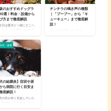
阪のおすすめドッグラ
チンチラの鳴き声の種類
10選！料金・設備から
｜「プープー」から「キ
び方まで徹底解説
ューキュー」まで徹底解
説！
今日は愛犬と一緒にどこへ
こう？」とお悩みではあり
チンチラを飼っていると、
せんか？大阪には、広大な
「プープー」「キューキュ
地でのびのびと遊べるドッ
ー」など、さまざまな鳴き声
ランから、都心でアクセス
病気・健康
が聞こえてくることがありま
やすい便利な施設まで、魅
すよね。 チンチラは犬や猫の
的なドッグランがたくさん
ように鳴き声で感情を表現す
ります。 しかし、「初めて
るため、その鳴き声の意味を
ッグランに行くから不安」
理解することは、愛チンチラ
どの施設が愛犬に合ってい
との関係を深める上で非常に
2025/9/9
かわからない」という方も
大切です。 この記事では、チ
いのではないでしょうか。
ンチラの代表的な鳴き声の種
犬の結膜炎】症状や原
の記事では、大阪府内にあ
類とその意味を詳しく解説し
から病院に行く目安ま
人気のドッグランを厳選
ます。 さらに、鳴き声からわ
徹底解説！
、料金、広さ、利用条件、
かるストレスや病気のサイ
犬の目が赤く充血していた
備など、気になる情報を網
ン、チンチラが鳴く理由を理
、涙がたくさん出ていたり
的に解説します。 さらに、
解して良好な関係を築くため
ると、心配になりますよ
ッグランを選ぶ際のポイン
のヒントもご紹介します。 こ