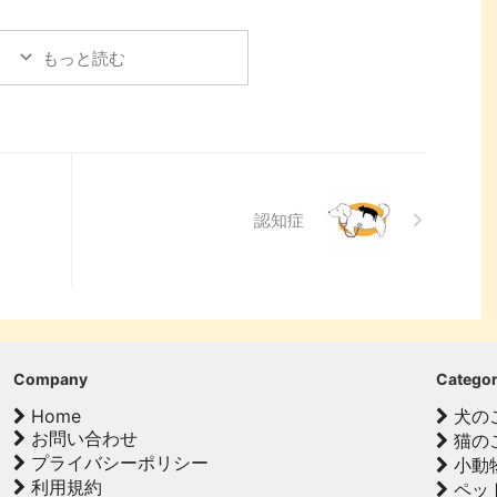
。その症状、もしかしたら
や、初心者でも安心して利
の記事を読んで、愛チンチラ
結膜炎」かもしれません。
るための ...
の気持ちをもっと理解し、よ
膜炎は犬によく見られる目
もっと読む
り良いコミュニ ...
病気ですが、原因や症状は
まざまです。 この記事で
、犬の結膜炎の主な症状、
えられる原因、そして自宅
できる簡単なケア方法につ
て詳しく解説します。 ま
、「もしかして結膜炎か
認知症
？」と思ったときに、すぐ
動物病院に行くべきかどう
の判断基準や、病院での治
内容についても触れます。
の記事を読んで、愛犬の目
健康を守るための知識を身
つけましょう。 こ ...
Company
Catego
Home
犬の
お問い合わせ
猫の
プライバシーポリシー
小動
利用規約
ペッ