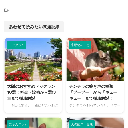
-
あわせて読みたい関連記事
ドッグラン
小動物のこと
2025/9/9
2025/9/9
大阪のおすすめドッグラン
チンチラの鳴き声の種類｜
10選！料金・設備から選び
「プープー」から「キュー
方まで徹底解説
キュー」まで徹底解説！
「今日は愛犬と一緒にどこへ行こ
チンチラを飼っていると、「プー
う？」とお悩みではありません
プー」「キューキュー」など、さ
か？大阪には、広大な敷地でのび
まざまな鳴き声が聞こえてくるこ
のびと遊べるドッグランから、都
とがありますよね。 チンチラは
にゃんコラム
犬の病気・健康