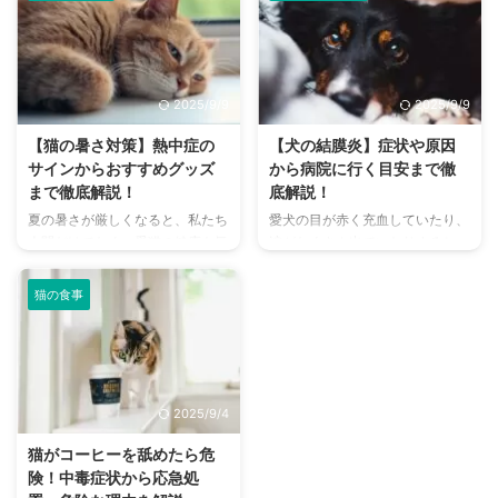
心でアクセスしやすい便利な施設
犬や猫のように鳴き声で感情を表
まで、魅力的なドッグランがたく
現するため、その鳴き声の意味を
さんあります。 しかし、「初め
理解することは、愛チンチラとの
てドッグランに行くから不安」
関係を深める上で非常に大切で
「どの施設が愛犬に合っているか
す。 この記事では、チンチラの
2025/9/9
2025/9/9
わからない」という方も多いので
代表的な鳴き声の種類とその意味
はないでしょうか。 この記事で
を詳しく解説します。 さらに、
【猫の暑さ対策】熱中症の
【犬の結膜炎】症状や原因
は、大阪府内にある人気のドッグ
鳴き声からわかるストレスや病気
サインからおすすめグッズ
から病院に行く目安まで徹
ランを厳選し、料金、広さ、利用
のサイン、チンチラが鳴く理由を
まで徹底解説！
底解説！
条件、設備など、気になる情報を
理解して良好な関係を築くための
夏の暑さが厳しくなると、私たち
愛犬の目が赤く充血していたり、
網羅的に解説します。 さらに、
ヒントもご紹介します。 この記
人間だけでなく、愛猫の健康も気
涙がたくさん出ていたりすると、
ドッグランを選ぶ際のポイント
事を読んで、愛チンチラの気持ち
になりますよね。特に猫は汗腺が
心配になりますよね。その症状、
や、初心者でも安心して利用する
をもっと理解し、より良いコミュ
少なく、人間のように汗をかいて
もしかしたら「結膜炎」かもしれ
ための ...
ニ ...
猫の食事
体温を調節することが苦手なた
ません。結膜炎は犬によく見られ
め、熱中症になりやすい動物で
る目の病気ですが、原因や症状は
す。 この記事では、猫の熱中症
さまざまです。 この記事では、
の初期サインから、エアコンを使
犬の結膜炎の主な症状、考えられ
わずにできる効果的な暑さ対策、
る原因、そして自宅でできる簡単
2025/9/4
快適に過ごせるひんやりグッズの
なケア方法について詳しく解説し
選び方まで、詳しく解説します。
ます。 また、「もしかして結膜
猫がコーヒーを舐めたら危
さらに、留守番中の注意点や、猫
炎かも？」と思ったときに、すぐ
険！中毒症状から応急処
が本当に喜ぶ暑さ対策について、
に動物病院に行くべきかどうかの