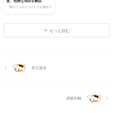
置、危険な理由を解説
当メディアの編集部が実際に試し
判断基準や、病院での治療内容に
「猫がうっかりコーヒーを舐めて
た体験談もご紹介します。この記
ついても触れます。この記事を読
しまった！」「コーヒーを飲んで
事を読んで、愛猫が安全で快適な
んで、愛犬の目の健康を守るため
しまったかもしれない…」そんな
夏を過ごせるように、今からでき
の知識を身につけましょう。 こ
とき、あなたは冷静に対応できま
る ...
...
すか？ 私たちにとって身近な飲
もっと読む
み物であるコーヒーには、猫にと
って非常に危険な成分であるカフ
ェインが含まれています。少量で
あっても、猫の体には大きな負担
となり、命に関わることも少なく
ありません。 この記事では、猫
がコーヒーを誤飲してしまった際
前立腺炎
に現れる症状や、すぐに取るべき
応急処置、そして日頃からできる
予防策について、分かりやすく解
説します。 この記事の結論 猫に
とってコーヒーに含まれるカフ ...
網膜剥離