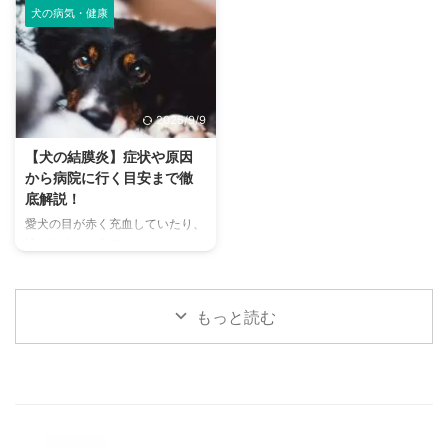
とがありますよね。 チンチラは
少なく、人間のように汗をかいて
今 ...
ための ...
犬の病気・健康
犬や猫のように鳴き声で感情を表
体温を調節することが苦手なた
現するため、その鳴き声の意味を
め、熱中症になりやすい動物で
理解することは、愛チンチラとの
す。 この記事では、猫の熱中症
関係を深める上で非常に大切で
の初期サインから、エアコンを使
す。 この記事では、チンチラの
わずにできる効果的な暑さ対策、
2025/9/9
代表的な鳴き声の種類とその意味
快適に過ごせるひんやりグッズの
を詳しく解説します。 さらに、
選び方まで、詳しく解説します。
【犬の結膜炎】症状や原因
鳴き声からわかるストレスや病気
さらに、留守番中の注意点や、猫
から病院に行く目安まで徹
のサイン、チンチラが鳴く理由を
が本当に喜ぶ暑さ対策について、
底解説！
理解して良好な関係を築くための
当メディアの編集部が実際に試し
愛犬の目が赤く充血していたり、
ヒントもご紹介します。 この記
た体験談もご紹介します。この記
涙がたくさん出ていたりすると、
事を読んで、愛チンチラの気持ち
事を読んで、愛猫が安全で快適な
心配になりますよね。その症状、
をもっと理解し、より良いコミュ
夏を過ごせるように、今からでき
もしかしたら「結膜炎」かもしれ
ニ ...
る ...
ません。結膜炎は犬によく見られ
もっと読む
る目の病気ですが、原因や症状は
さまざまです。 この記事では、
犬の結膜炎の主な症状、考えられ
る原因、そして自宅でできる簡単
なケア方法について詳しく解説し
ます。 また、「もしかして結膜
炎かも？」と思ったときに、すぐ