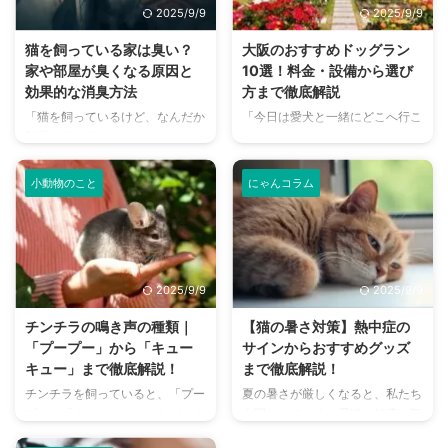
2025/9/9
2025/9/9
猫を飼っている家は臭い？
大阪のおすすめドッグラン
家や部屋が臭くなる原因と
10選！料金・設備から選び
効果的な消臭方法
方まで徹底解説
「猫を飼っているけど、なんだか
「今日は愛犬と一緒にどこへ行こ
部屋が臭い気がする…」そんなお
う？」とお悩みではありません
悩みはありませんか？猫との暮ら
か？大阪には、広大な敷地でのび
しは幸せで満ちていますが、独特
のびと遊べるドッグランから、都
小動物のこと
にゃんコラム
のにおいが気になるという飼い主
心でアクセスしやすい便利な施設
さんは少なくありません。 特
まで、魅力的なドッグランがたく
に、来客時などは「うちのにお
さんあります。 しかし、「初め
い、大丈夫かな？」と不安に感じ
てドッグランに行くから不安」
てしまうこともあるでしょう。
「どの施設が愛犬に合っているか
2025/9/9
2025/9/9
この記事では、猫のにおいの原因
わからない」という方も多いので
を根本から突き止め、トイレ、
はないでしょうか。 この記事で
チンチラの鳴き声の種類｜
【猫の暑さ対策】熱中症の
体、部屋など、場所別に具体的な
は、大阪府内にある人気のドッグ
「プープー」から「キュー
サインからおすすめグッズ
消臭対策を徹底的に解説します。
ランを厳選し、料金、広さ、利用
キュー」まで徹底解説！
まで徹底解説！
さらに、猫と飼い主さん両方にと
条件、設備など、気になる情報を
チンチラを飼っていると、「プー
夏の暑さが厳しくなると、私たち
って快適な消臭グッズの選び方ま
網羅的に解説します。 さらに、
プー」「キューキュー」など、さ
人間だけでなく、愛猫の健康も気
で、においの悩みを解決するため
ドッグランを選ぶ際のポイント
まざまな鳴き声が聞こえてくるこ
になりますよね。特に猫は汗腺が
の情報を網羅的にご紹介します。
や、初心者でも安心して利用する