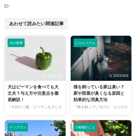
-
あわせて読みたい関連記事
犬の食事
にゃんコラム
2025/9/9
2025/9/9
犬はピーマンを食べても大
猫を飼っている家は臭い？
丈夫？与え方や注意点を徹
家や部屋が臭くなる原因と
底解説！
効果的な消臭方法
「今日のご飯、ピーマンを少しだ
「猫を飼っているけど、なんだか
けあげても大丈夫かな？」愛犬と
部屋が臭い気がする…」そんなお
一緒に食卓を囲む際、そんな疑問
悩みはありませんか？猫との暮ら
を持ったことはありませんか？
しは幸せで満ちていますが、独特
ドッグラン
小動物のこと
ピーマンは人間にとって栄養豊富
のにおいが気になるという飼い主