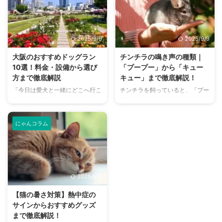
な野菜ですが、犬に与えても安全
さんは少なくありません。 特
なのか、どのような栄養素がある
に、来客時などは「うちのにお
のか、そして適切な与え方はある
い、大丈夫かな？」と不安に感じ
のか、気になる飼い主さんは多い
てしまうこともあるでしょう。
2025/9/9
2025/9/9
でしょう。 この記事では、犬が
この記事では、猫のにおいの原因
ピーマンを食べることの安全性
を根本から突き止め、トイレ、
大阪のおすすめドッグラン
チンチラの鳴き声の種類｜
や、含まれる栄養素、そしてメリ
体、部屋など、場所別に具体的な
10選！料金・設備から選び
「プープー」から「キュー
ット・デメリットを詳しく解説し
消臭対策を徹底的に解説します。
方まで徹底解説
キュー」まで徹底解説！
ます。 さらに、ピーマンを愛犬
さらに、猫と飼い主さん両方にと
「今日は愛犬と一緒にどこへ行こ
チンチラを飼っていると、「プー
に与える際の適切な量や調理方
って快適な消臭グッズの選び方ま
う？」とお悩みではありません
プー」「キューキュー」など、さ
法、注意すべき点についてもご紹
で、においの悩みを解決するため
か？大阪には、広大な敷地でのび
まざまな鳴き声が聞こえてくるこ
介します。 この記事の結論 犬に
の情報を網羅的にご紹介します。
のびと遊べるドッグランから、都
とがありますよね。 チンチラは
ピ ...
今 ...
にゃんコラム
心でアクセスしやすい便利な施設
犬や猫のように鳴き声で感情を表
まで、魅力的なドッグランがたく
現するため、その鳴き声の意味を
さんあります。 しかし、「初め
理解することは、愛チンチラとの
てドッグランに行くから不安」
関係を深める上で非常に大切で
「どの施設が愛犬に合っているか
す。 この記事では、チンチラの
2025/9/9
わからない」という方も多いので
代表的な鳴き声の種類とその意味
はないでしょうか。 この記事で
を詳しく解説します。 さらに、
【猫の暑さ対策】熱中症の
は、大阪府内にある人気のドッグ
鳴き声からわかるストレスや病気
サインからおすすめグッズ
ランを厳選し、料金、広さ、利用
のサイン、チンチラが鳴く理由を
まで徹底解説！
条件、設備など、気になる情報を
理解して良好な関係を築くための