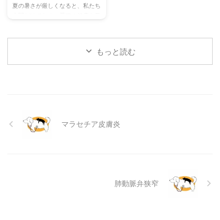
夏の暑さが厳しくなると、私たち
網羅的に解説します。 さらに、
ヒントもご紹介します。 この記
人間だけでなく、愛猫の健康も気
ドッグランを選ぶ際のポイント
事を読んで、愛チンチラの気持ち
になりますよね。特に猫は汗腺が
や、初心者でも安心して利用する
をもっと理解し、より良いコミュ
少なく、人間のように汗をかいて
ための ...
ニ ...
体温を調節することが苦手なた
もっと読む
め、熱中症になりやすい動物で
す。 この記事では、猫の熱中症
の初期サインから、エアコンを使
わずにできる効果的な暑さ対策、
快適に過ごせるひんやりグッズの
選び方まで、詳しく解説します。
さらに、留守番中の注意点や、猫
マラセチア皮膚炎
が本当に喜ぶ暑さ対策について、
当メディアの編集部が実際に試し
た体験談もご紹介します。この記
事を読んで、愛猫が安全で快適な
夏を過ごせるように、今からでき
る ...
肺動脈弁狭窄