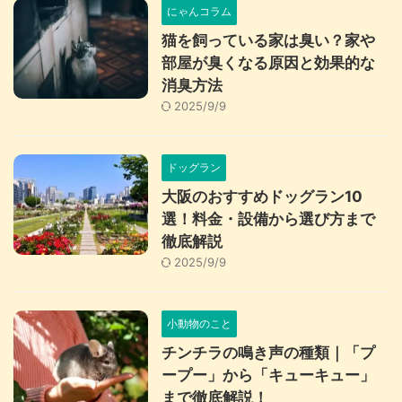
にゃんコラム
猫を飼っている家は臭い？家や
部屋が臭くなる原因と効果的な
消臭方法
2025/9/9
ドッグラン
大阪のおすすめドッグラン10
選！料金・設備から選び方まで
徹底解説
2025/9/9
小動物のこと
チンチラの鳴き声の種類｜「プ
ープー」から「キューキュー」
まで徹底解説！