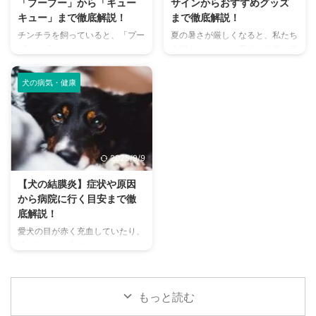
「プープー」から「キュー
サインからおすすめグッズ
消臭対策を徹底的に解説します。
ランを厳選し、料金、広さ、利用
キュー」まで徹底解説！
まで徹底解説！
さらに、猫と飼い主さん両方にと
条件、設備など、気になる情報を
チンチラを飼っていると、「プー
夏の暑さが厳しくなると、私たち
って快適な消臭グッズの選び方ま
網羅的に解説します。 さらに、
プー」「キューキュー」など、さ
人間だけでなく、愛猫の健康も気
で、においの悩みを解決するため
ドッグランを選ぶ際のポイント
まざまな鳴き声が聞こえてくるこ
になりますよね。特に猫は汗腺が
の情報を網羅的にご紹介します。
や、初心者でも安心して利用する
とがありますよね。 チンチラは
少なく、人間のように汗をかいて
今 ...
ための ...
犬の病気・健康
犬や猫のように鳴き声で感情を表
体温を調節することが苦手なた
現するため、その鳴き声の意味を
め、熱中症になりやすい動物で
理解することは、愛チンチラとの
す。 この記事では、猫の熱中症
関係を深める上で非常に大切で
の初期サインから、エアコンを使
す。 この記事では、チンチラの
わずにできる効果的な暑さ対策、
2025/9/9
代表的な鳴き声の種類とその意味
快適に過ごせるひんやりグッズの
を詳しく解説します。 さらに、
選び方まで、詳しく解説します。
【犬の結膜炎】症状や原因
鳴き声からわかるストレスや病気
さらに、留守番中の注意点や、猫
から病院に行く目安まで徹
のサイン、チンチラが鳴く理由を
が本当に喜ぶ暑さ対策について、
底解説！
理解して良好な関係を築くための
当メディアの編集部が実際に試し
愛犬の目が赤く充血していたり、
ヒントもご紹介します。 この記
た体験談もご紹介します。この記
涙がたくさん出ていたりすると、
事を読んで、愛チンチラの気持ち
事を読んで、愛猫が安全で快適な
心配になりますよね。その症状、
をもっと理解し、より良いコミュ
夏を過ごせるように、今からでき
もしかしたら「結膜炎」かもしれ
ニ ...
る ...
ません。結膜炎は犬によく見られ
もっと読む
る目の病気ですが、原因や症状は
さまざまです。 この記事では、