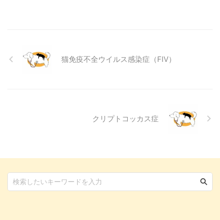
犬の結膜炎の主な症状、考えられ
る原因、そして自宅でできる簡単
なケア方法について詳しく解説し
ます。 また、「もしかして結膜
炎かも？」と思ったときに、すぐ
猫免疫不全ウイルス感染症（FIV）
に動物病院に行くべきかどうかの
判断基準や、病院での治療内容に
ついても触れます。この記事を読
んで、愛犬の目の健康を守るため
の知識を身につけましょう。 こ
...
クリプトコッカス症