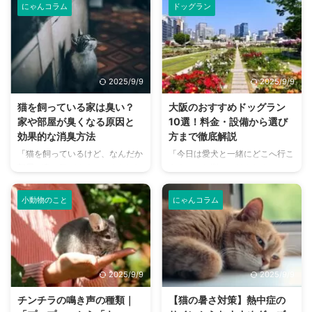
にゃんコラム
ドッグラン
2025/9/9
2025/9/9
猫を飼っている家は臭い？
大阪のおすすめドッグラン
家や部屋が臭くなる原因と
10選！料金・設備から選び
効果的な消臭方法
方まで徹底解説
「猫を飼っているけど、なんだか
「今日は愛犬と一緒にどこへ行こ
部屋が臭い気がする…」そんなお
う？」とお悩みではありません
悩みはありませんか？猫との暮ら
か？大阪には、広大な敷地でのび
しは幸せで満ちていますが、独特
のびと遊べるドッグランから、都
小動物のこと
にゃんコラム
のにおいが気になるという飼い主
心でアクセスしやすい便利な施設
さんは少なくありません。 特
まで、魅力的なドッグランがたく
に、来客時などは「うちのにお
さんあります。 しかし、「初め
い、大丈夫かな？」と不安に感じ
てドッグランに行くから不安」
てしまうこともあるでしょう。
「どの施設が愛犬に合っているか
2025/9/9
2025/9/9
この記事では、猫のにおいの原因
わからない」という方も多いので
を根本から突き止め、トイレ、
はないでしょうか。 この記事で
チンチラの鳴き声の種類｜
【猫の暑さ対策】熱中症の
体、部屋など、場所別に具体的な
は、大阪府内にある人気のドッグ