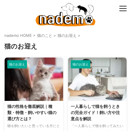
nademo HOME
>
猫のこと
>
猫のお迎え
>
猫のお迎え
猫のお迎え
猫のお迎え
2025/4/17
2025/8/15
猫の性格を徹底解説｜種
一人暮らしで猫を飼うとき
類・特徴・飼いやすい猫の
の完全ガイド！飼い方や注
選び方とは？
意点を解説
猫を飼いたいと思っている方にと
「一人暮らしで猫を飼ってみたい