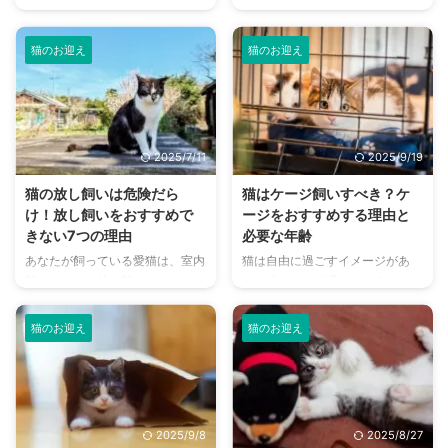
って、「どんな性格の猫なのか」
けれど、仕事で帰りが遅いから飼
はとても重要なポイントです。
えない」と諦めていませんか。猫
実は猫の性格は個体差はもちろ
を飼いたくても、大切にしたい気
猫のお迎え
猫のお迎え
ん、品種や育った環境によっても
持ちから「寂しくさせたらかわい
大きく変わります。 本記事で
そう」とためらってしまいますよ
は、猫の性格の傾向や猫種ごとの
ね。 この記事では、「一人暮ら
特徴、飼いやすい性格の猫の選び
しで猫を飼うときの完全ガイド」
方など、猫の性格に関する情報を
として、猫の飼い方から注意点ま
2025/7/11
2025/9/19
網羅的にご紹介します。 自分の
で解説しています。 猫を飼う際
ライフスタイルに合った猫を見つ
の注意点を学び準備することで、
猫の放し飼いは危険だら
猫はケージ飼いすべき？ケ
けるための参考にしてください。
一人でも猫と暮らすことは可能で
け！放し飼いをおすすめで
ージをおすすめする理由と
この記事の結論 猫の性格は遺伝
す。ぜひ最後までお読みいただ
きない7つの理由
必要な年齢
や育った環境によって決まること
き、一人暮らしでも安心して猫を
あなたが飼っている愛猫は、室内
猫は自由に過ごすイメージがあ
が多く、これらが大きな影響を与
飼うための参考にしてください。
飼いですか？放し飼いですか？
り、「ケージで過ごさせることは
える 性格には猫種の影響も大き
この記事の結論 猫は一人暮らし
猫は自由気ままな性格だから家に
かわいそう」と思っている飼い主
い一方で、社会化期の影響もかな
でも飼いやすいペットで、一緒に
閉じ込めておくと可哀想だし、自
さんは少なくありません。 しか
り ...
...
猫のお迎え
猫のお迎え
由に野外を歩いてOK！という考
し、ケージは猫にとって大事な居
えを持っている飼い主さんもいる
場所でもあり、メリットが多くあ
ことでしょう。 しかし野外を自
るテリトリーなのです。 病気や
由に歩き回ることができる放し飼
ケガをしたときや、新しい猫のお
いは、愛猫にとってたくさんの危
迎え時の安全確保のためにもケー
2025/9/8
2025/8/27
険が潜んでいることをご存知です
ジは役に立ちます。 この記事で