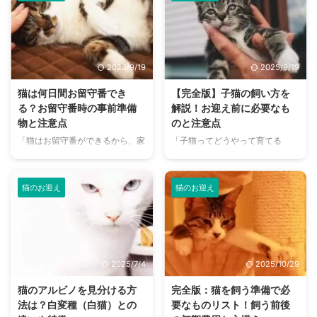
ている世帯当たりの平均飼育頭数
も多いことでしょう。 複数の猫
は1.81匹だそうですから、複数飼
と暮らすにあたって気になること
いのお宅が相当数あることが伺え
はたくさんありますが、その中の
ます。 「譲渡会で一度に複数の
ひとつがトイレ問題。トイレはど
里親になったから」「愛猫の遊び
のように用意し使い分ければよい
2025/9/19
2025/9/19
相手がほしかったから」「後日ま
のか、迷ってしまいますよね。
た野良ちゃんと出会い、保護した
本記事では、猫を多頭飼いする際
猫は何日間お留守番でき
【完全版】子猫の飼い方を
から」…と、理由はさまざま。 一
のトイレ問題について解説しま
る？お留守番時の事前準備
解説！お迎え前に必要なも
方で、保護猫となってしまう原因
す。 この記事の結論 猫の多頭飼
物と注意点
のと注意点
のひとつとしては、今でも多頭飼
いをする前に、緊急時に合わせて
「猫はお留守番ができるから、家
「子猫ってどうやって育てる
育崩壊が社会問題となっていま
利用できる部屋の数を確保してお
を空けても大丈夫」そんな風に考
の？」「どんな準備をすればいい
す。そこで今回は、猫を多頭飼い
く 多頭飼い時のトイレの数は、
えている方も多いのではないでし
の？」 初めて子猫を迎え入れる
するときのお迎え方 ...
猫の頭数+1がもっとも理想的 猫
ょうか？ 確かに野生時代から単
人は、そんな悩みを抱えているの
...
猫のお迎え
猫のお迎え
独行動をしてきた猫は、集団生活
ではないでしょうか。 子猫はと
をしてきた犬と比べてお留守番が
ても可愛らしいですが、そこから
得意です。 しかしながら、近年
10年以上をともに生きることと
は飼い主と離れることに不安を感
なるため、準備や知識が必要で
じる猫も増えてきています。ちゃ
す。 お迎え前に揃えておきたい
2025/7/4
2025/10/29
んと準備してから出かけないと、
アイテムなどもご紹介しているの
イタズラでストレスを発散させよ
で、ぜひ参考にしてみてください
猫のアルビノを見分ける方
完全版：猫を飼う準備で必
うとしたり、そのまま懐かなくな
ね。 この記事の結論 生活するの
法は？白変種（白猫）との
要なものリスト！飼う前後
ってしまうことも。 こちらの記
に必要なケージ、食器、キャット