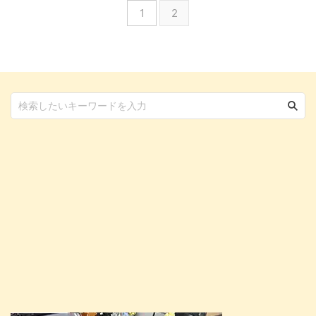
1
2
がら、本当にソマリが飼いづらい
猫なのかや、飼い方などについて
のか解説しています。 魅力たっ
も詳しく解説しています。 愛ら
ぷりの愛らしいソマリ。これから
しさたっぷりのラガマフィンにつ
お迎えしたいと考えている方はぜ
いてぜひ知ってみてくださいね。
ひチェックしてみてくださいね。
この記事の結論 ラガマフィンは
すでに家族として暮らしている方
優しく穏やかな性格なので、初心
も参考にしてもらえる内容となっ
者でも比較的飼いやすい猫種 大
ています。 この記事の結論 性格
型の猫なので、事前に広めのスペ
や特性を理解してあげれば、 ...
ースを確保しておくことが大切 ...