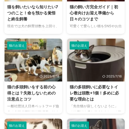
か？ 今回の記事では、猫の放し
は、愛猫のお迎えやお世話をする
猫を飼いたいなら知りたい7
猫の飼い方完全ガイド｜初
飼いの危険性や、放し飼いをおす
際のケージの必要性や、シチュエ
つのこと！命を預かる覚悟
心者向けお迎え準備から
すめできない7つの理由を解説し
ーションについて解説していま
と終生飼養
日々のコツまで
ます。 これから猫を飼う予定で
す。 この記事の結論 猫はケージ
現在では犬の飼育頭数を上回り、
可愛くて愛らしい猫をSNSやお出
室内飼いにするか放し飼いにする
に慣れさせるメリットが多いの
横ばいや微増という、日本におけ
かけ先で見かけると、一緒に暮ら
かでお悩みの方、すでに放し飼い
で、家のテリトリー内にケージを
る猫の飼育頭数。 多頭飼いされ
したいと思うことはよくあるので
をしている方も、放し飼いの危険
置くのはおすすめ 病気やケガな
ている世帯も多く、猫との生活に
はないでしょうか。 しかし、い
...
どの ...
猫のお迎え
猫のお迎え
憧れている人も少なくないのでは
ざお迎えとなると準備が必要にな
ないでしょうか。 もし「猫を飼
り、ハードルも高いと感じてしま
いたい」と思ったら簡単にお迎え
いますよね。 必要な物、注意し
する方法がある一方で、新しく家
ないといけないこと、毎日のお世
族を迎える覚悟も必要です。 ど
話に対する心構え、一緒に暮らす
2025/8/18
2025/7/16
んな覚悟が必要なのか、心構えか
に当たってさまざまな疑問や不安
らお迎えの良い点、大変な点など
も多いでしょう。 今回は、猫を
猫の多頭飼いをする前の心
猫の多頭飼いに必要なトイ
を詳しくまとめました。 この記
お迎えするにあたって、知ってお
得とは？失敗しないための
レ数は頭数+1個！多めに必
事の結論 猫は長ければ20年以
くと良いことを、ご紹介いたしま
注意点とコツ
要な理由とは
上、生きてくれるので終生飼養を
す。実際に筆者の体験も踏まえて
一般社団法人日本ペットフード協
「先住猫が寂しくないように」
理解してからお迎えする 薄明薄
おりますので、ご参考にしていた
会「全国犬猫飼育実態調査」によ
「兄弟同士でお迎えしたい」「野
暮性という特性により、夜間帯に
だけますと幸いです。 この記事
ると、2024年度の猫の飼育頭数
良猫を保護した」そのような理由
元気になることもある 猫を飼う
の結論 猫を飼う前には、快適 ...
は約915万5,000匹。猫を飼育し
から、猫の多頭飼いを検討する人
...
猫のお迎え
猫のお迎え