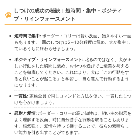
しつけの成功の秘訣：短時間・集中・ポジティ
ブ・リインフォースメント
短時間で集中:
ボーダー・コリーは賢い反面、飽きやすい一面
もあります。1回のしつけは5～10分程度に留め、犬が集中し
ているうちに終わらせましょう。
ポジティブ・リインフォースメント:
叱るのではなく、犬が正
しい行動をした瞬間に褒め、おやつや遊びでご褒美を与える
ことを徹底してください。これにより、犬は「この行動をす
ると良いことが起こる」と学習し、自ら進んで行動するよう
になります。
一貫性:
家族全員で同じコマンドと方法を使い、一貫したしつ
けを心がけましょう。
忍耐と愛情:
ボーダー・コリーの高い知性は、飼い主の指示を
よく理解する反面、時に自分勝手な行動を取ることもありま
す。根気強く、愛情を持って接することで、彼らの素晴らし
い能力を引き出すことができます。