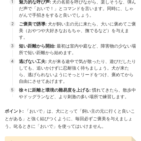
魅力的な呼び声:
犬の名前を呼びながら、楽しそうな、弾ん
だ声で「おいで！」とコマンドを言います。同時に、しゃ
がんで手招きをすると良いでしょう。
ご褒美で誘導:
犬が飼い主の元に来たら、大いに褒めてご褒
美（おやつや大好きなおもちゃ、撫でるなど）を与えま
す。
短い距離から開始:
最初は室内や庭など、障害物の少ない場
所で短い距離から始めます。
逃げない工夫:
犬が来る途中で気が散ったり、遊びだしたり
しても、追いかけずに忍耐強く待ちましょう。犬が来た
ら、逃げられないようにそっとリードをつけ、褒めてから
自由にさせてあげます。
徐々に距離と環境の難易度を上げる:
慣れてきたら、散歩中
やドッグランなど、より刺激の多い場所で練習します。
ポイント:
「おいで」は、犬にとって「飼い主の元に行くと良いこ
とがある」と強く結びつくように、毎回必ずご褒美を与えましょ
う。叱るときに「おいで」を使ってはいけません。