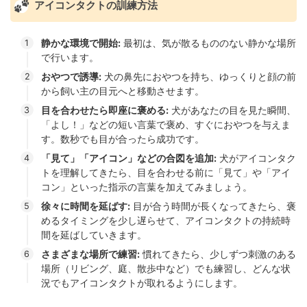
アイコンタクトの訓練方法
静かな環境で開始:
最初は、気が散るもののない静かな場所
で行います。
おやつで誘導:
犬の鼻先におやつを持ち、ゆっくりと顔の前
から飼い主の目元へと移動させます。
目を合わせたら即座に褒める:
犬があなたの目を見た瞬間、
「よし！」などの短い言葉で褒め、すぐにおやつを与えま
す。数秒でも目が合ったら成功です。
「見て」「アイコン」などの合図を追加:
犬がアイコンタク
トを理解してきたら、目を合わせる前に「見て」や「アイ
コン」といった指示の言葉を加えてみましょう。
徐々に時間を延ばす:
目が合う時間が長くなってきたら、褒
めるタイミングを少し遅らせて、アイコンタクトの持続時
間を延ばしていきます。
さまざまな場所で練習:
慣れてきたら、少しずつ刺激のある
場所（リビング、庭、散歩中など）でも練習し、どんな状
況でもアイコンタクトが取れるようにします。