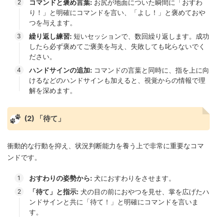
コマンドと褒め言葉:
お尻が地面についた瞬間に「おすわ
り！」と明確にコマンドを言い、「よし！」と褒めておや
つを与えます。
繰り返し練習:
短いセッションで、数回繰り返します。成功
したら必ず褒めてご褒美を与え、失敗しても叱らないでく
ださい。
ハンドサインの追加:
コマンドの言葉と同時に、指を上に向
けるなどのハンドサインも加えると、視覚からの情報で理
解を深めます。
(2) 「待て」
衝動的な行動を抑え、状況判断能力を養う上で非常に重要なコマ
ンドです。
おすわりの姿勢から:
犬におすわりをさせます。
「待て」と指示:
犬の目の前におやつを見せ、掌を広げたハ
ンドサインと共に「待て！」と明確にコマンドを言いま
す。