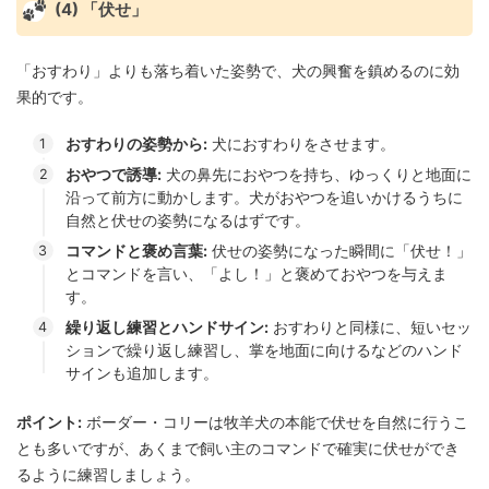
(4) 「伏せ」
「おすわり」よりも落ち着いた姿勢で、犬の興奮を鎮めるのに効
果的です。
おすわりの姿勢から:
犬におすわりをさせます。
おやつで誘導:
犬の鼻先におやつを持ち、ゆっくりと地面に
沿って前方に動かします。犬がおやつを追いかけるうちに
自然と伏せの姿勢になるはずです。
コマンドと褒め言葉:
伏せの姿勢になった瞬間に「伏せ！」
とコマンドを言い、「よし！」と褒めておやつを与えま
す。
繰り返し練習とハンドサイン:
おすわりと同様に、短いセッ
ションで繰り返し練習し、掌を地面に向けるなどのハンド
サインも追加します。
ポイント:
ボーダー・コリーは牧羊犬の本能で伏せを自然に行うこ
とも多いですが、あくまで飼い主のコマンドで確実に伏せができ
るように練習しましょう。