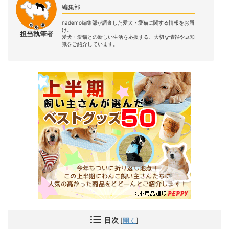
編集部
nademo編集部が調査した愛犬・愛猫に関する情報をお届
け。
担当執筆者
愛犬・愛猫との新しい生活を応援する、大切な情報や豆知
識をご紹介しています。
目次
[
開く
]