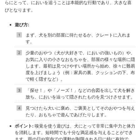
らにとって、においを追うことは本能的な行動であり、大きな喜
びとなります。
遊び方:
まず、犬を別の部屋に待たせるか、クレートに入れま
す。
少量のおやつ（犬が大好きで、においの強いもの）や、
お気に入りの小さなおもちゃを、部屋の様々な場所に隠
します。最初は見つけやすい場所から始め、徐々に難易
度を上げましょう（例：家具の裏、クッションの下、布
で軽く隠すなど）。
「探せ！」や「ノーズ！」などの合図を出して犬を解き
放ち、においを辿って隠されたものを見つけさせます。
見つけたら大いに褒め、ご褒美としてそのおやつを与え
たり、おもちゃで遊んであげたりします。
ポイント:
嗅覚を使う遊びは、犬にとって非常に集中力と体力
を消耗します。短時間でも十分な満足感を与えることができ
ます。雨の日や室内での運動が制限される日に特に有効で