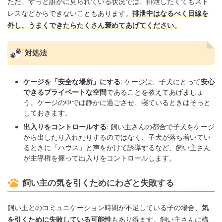
ただ、ずっと誰かに見られている状況では、排泄したくてもスト
レスなどからできないこともあります。
排泄中はなるべく目線を
外し、うまくできたらたくさん褒めてあげてください。
対処法
ケージを「安全な場所」にする
: ケージは、子犬にとって
安心
できるプライベートな空間
であることを教えてあげましょ
う。ケージの中では静かに過ごさせ、寝ているときはそっと
しておきます。
出入りをコントロールする
: 飼い主さんの都合で子犬をケージ
から出したり入れたりするのではなく、子犬が落ち着いてい
るときに「ハウス」と声をかけて誘導するなど、飼い主さん
が主導権を握って出入りをコントロールします。
飼い主の気を引くためにわざと失敗する
飼い主とのコミュニケーション時間が不足している子の場合、
気
を引くために失敗している可能性
もあり得ます。飼い主さんに構