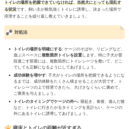
トイレの場所を把握できていなければ、当然犬にとっても混乱す
る状況
です。飼い主が根気強くトイレに誘導し、決まった場所で
排泄することを繰り返し教えていきましょう。
対処法
トイレの場所を明確にする
: ケージのそばや、リビングなど、
遊ぶスペースに
複数箇所トイレを設置
します。特に子犬が普
段過ごす部屋には、複数箇所にトイレシーツを敷いて、どこ
でしても正解になるようにしてあげましょう。
成功体験を増やす
: 子犬がトイレの場所を把握できるようにな
るまでは、成功体験をたくさん積ませることが大切です。ト
イレシーツの上で排泄できたら、大げさなくらいに褒めて、
ご褒美を与えましょう。
トイレのタイミングでケージの外へ
: 寝起き、食後、遊んだ後
など、トイレに行きたがるタイミングを見計らい、ケージの
外にあるトイレに誘導してあげましょう。
寝床とトイレの距離が近すぎる