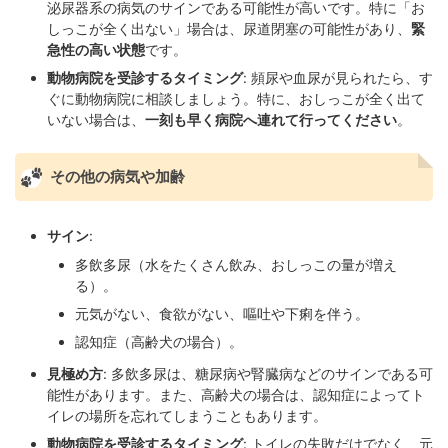
泌尿器系の病気のサインである可能性が高いです。特に「お
しっこが全く出ない」場合は、尿道閉塞の可能性があり、
緊
急性の高い状態
です。
動物病院を受診するタイミング
: 頻尿や血尿が見られたら、す
ぐに動物病院に相談しましょう。特に、おしっこが全く出て
いない場合は、
一刻も早く病院へ連れて行ってください
。
その他の病気や加齢
サイン
:
多飲多尿（水をたくさん飲み、おしっこの量が増え
る）。
元気がない、食欲がない、嘔吐や下痢を伴う。
認知症（高齢犬の場合）。
見極め方
: 多飲多尿は、糖尿病や腎臓病などのサインである可
能性があります。また、高齢犬の場合は、認知症によってト
イレの場所を忘れてしまうこともあります。
動物病院を受診するタイミング
: トイレの失敗だけでなく、元