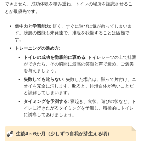
できません。成功体験を積み重ね、トイレの場所を認識させるこ
とが最優先です。
集中力と学習能力
: 短く、すぐに遊びに気が散ってしまいま
す。膀胱の機能も未発達で、排泄を我慢することは困難で
す。
トレーニングの進め方
:
トイレの成功を徹底的に褒める
: トイレシーツの上で排泄
ができたら、その瞬間に最高の笑顔と声で褒め、ご褒美
を与えましょう。
失敗しても叱らない
: 失敗した場合は、黙って片付け、ニ
オイを完全に消します。叱ると、排泄自体が悪いことだ
と誤解してしまいます。
タイミングを予測する
: 寝起き、食後、遊びの後など、ト
イレに行きたがるタイミングを予測し、積極的にトイレ
に誘導してあげましょう。
生後4～6か月（少しずつ自我が芽生える頃）