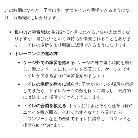
この時期になると、子犬は少しずつトイレを我慢できるようにな
り、行動範囲も広がります。
集中力と学習能力
: 生後2〜3か月に比べると集中力は長くな
りますが、遊びたいという気持ちが優先されることもありま
す。トイレの場所をより明確に認識できるようになります。
トレーニングの進め方
:
ケージ外での練習を始める
: ケージの外で遊ぶ時間を増や
し、遊ぶスペースにもトイレを設置して、ケージ外でも
トイレができるように練習を始めましょう。
トイレの場所を徐々に減らす
: 子犬がトイレの場所を把握
してきたら、トイレシーツの数を徐々に減らし、最終的
には決まった場所でできるようにします。
トイレの合図を教える
: トイレに行きたそうな仕草（床の
ニオイを嗅ぎ回る、そわそわするなど）を見せたら、
「ワンツー」などの合図でトイレに誘導し、コマンドと
排泄を結びつけます。