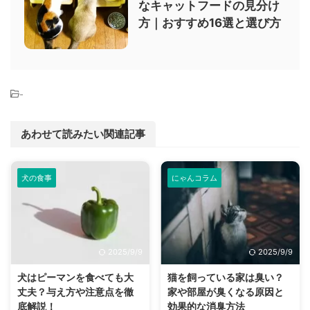
なキャットフードの見分け
方｜おすすめ16選と選び方
-
あわせて読みたい関連記事
犬の食事
にゃんコラム
2025/9/9
2025/9/9
犬はピーマンを食べても大
猫を飼っている家は臭い？
丈夫？与え方や注意点を徹
家や部屋が臭くなる原因と
底解説！
効果的な消臭方法