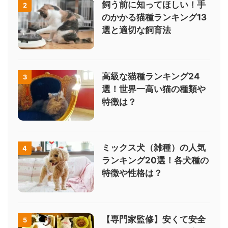
飼う前に知ってほしい！手
2
のかかる猫種ランキング13
選と適切な飼育法
高級な猫種ランキング24
3
選！世界一高い猫の種類や
特徴は？
ミックス犬（雑種）の人気
4
ランキング20選！各犬種の
特徴や性格は？
【専門家監修】安くて安全
5