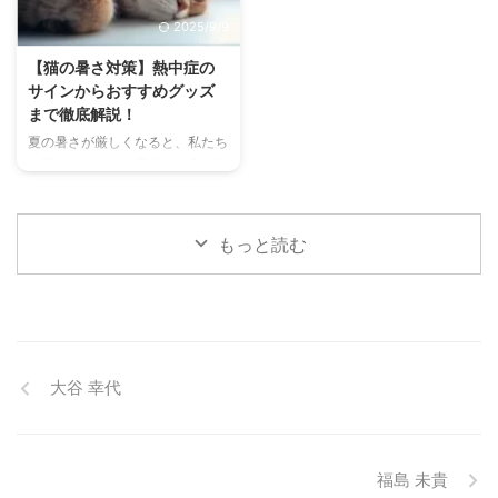
「どの施設が愛犬に合っているか
す。 この記事では、チンチラの
2025/9/9
わからない」という方も多いので
代表的な鳴き声の種類とその意味
はないでしょうか。 この記事で
を詳しく解説します。 さらに、
【猫の暑さ対策】熱中症の
は、大阪府内にある人気のドッグ
鳴き声からわかるストレスや病気
サインからおすすめグッズ
ランを厳選し、料金、広さ、利用
のサイン、チンチラが鳴く理由を
まで徹底解説！
条件、設備など、気になる情報を
理解して良好な関係を築くための
夏の暑さが厳しくなると、私たち
網羅的に解説します。 さらに、
ヒントもご紹介します。 この記
人間だけでなく、愛猫の健康も気
ドッグランを選ぶ際のポイント
事を読んで、愛チンチラの気持ち
になりますよね。特に猫は汗腺が
や、初心者でも安心して利用する
をもっと理解し、より良いコミュ
少なく、人間のように汗をかいて
ための ...
ニ ...
体温を調節することが苦手なた
もっと読む
め、熱中症になりやすい動物で
す。 この記事では、猫の熱中症
の初期サインから、エアコンを使
わずにできる効果的な暑さ対策、
快適に過ごせるひんやりグッズの
選び方まで、詳しく解説します。
大谷 幸代
さらに、留守番中の注意点や、猫
が本当に喜ぶ暑さ対策について、
当メディアの編集部が実際に試し
た体験談もご紹介します。この記
事を読んで、愛猫が安全で快適な
福島 未貴
夏を過ごせるように、今からでき