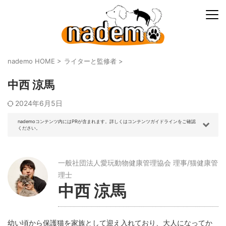
nademo HOME
>
ライターと監修者
>
中西 涼馬
2024年6月5日
nademoコンテンツ内にはPRが含まれます。詳しくはコンテンツガイドラインをご確認
ください。
一般社団法人愛玩動物健康管理協会 理事/猫健康管
理士
中西 涼馬
幼い頃から保護猫を家族として迎え入れており、大人になってか