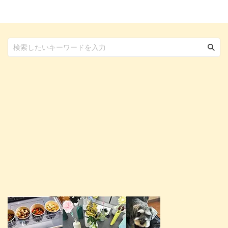
る ...