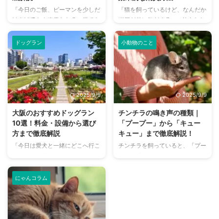
「今日のご飯、ピーマンを少しだ
「猫を飼っているけど、なんだか
けあげても大丈夫かな？」愛犬と
部屋が臭い気がする…」そんなお
一緒に食卓を囲む際、そんな疑問
悩みはありませんか？猫との暮ら
を持ったことはありませんか？
しは幸せで満ちていますが、独特
ドッグラン
小動物のこと
ピーマンは人間にとって栄養豊富
のにおいが気になるという飼い主
な野菜ですが、犬に与えても安全
さんは少なくありません。 特
なのか、どのような栄養素がある
に、来客時などは「うちのにお
のか、そして適切な与え方はある
い、大丈夫かな？」と不安に感じ
のか、気になる飼い主さんは多い
てしまうこともあるでしょう。
2025/9/9
2025/9/9
でしょう。 この記事では、犬が
この記事では、猫のにおいの原因
ピーマンを食べることの安全性
を根本から突き止め、トイレ、
大阪のおすすめドッグラン
チンチラの鳴き声の種類｜
や、含まれる栄養素、そしてメリ
体、部屋など、場所別に具体的な
10選！料金・設備から選び
「プープー」から「キュー
ット・デメリットを詳しく解説し
消臭対策を徹底的に解説します。
方まで徹底解説
キュー」まで徹底解説！
ます。 さらに、ピーマンを愛犬
さらに、猫と飼い主さん両方にと
「今日は愛犬と一緒にどこへ行こ
チンチラを飼っていると、「プー
に与える際の適切な量や調理方
って快適な消臭グッズの選び方ま
う？」とお悩みではありません
プー」「キューキュー」など、さ
法、注意すべき点についてもご紹
で、においの悩みを解決するため
か？大阪には、広大な敷地でのび
まざまな鳴き声が聞こえてくるこ
介します。 この記事の結論 犬に
の情報を網羅的にご紹介します。
のびと遊べるドッグランから、都
とがありますよね。 チンチラは
ピ ...
今 ...
にゃんコラム
心でアクセスしやすい便利な施設
犬や猫のように鳴き声で感情を表
まで、魅力的なドッグランがたく
現するため、その鳴き声の意味を
さんあります。 しかし、「初め
理解することは、愛チンチラとの
てドッグランに行くから不安」
関係を深める上で非常に大切で