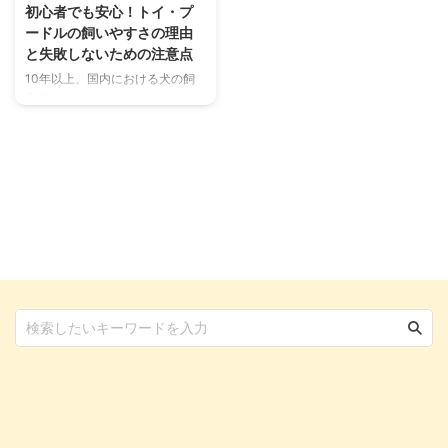
歩の時間や距離などは異なってき
ッと訪れることができる、東京都
初心者でも安心！トイ・プ
ます。 お散歩の重要性やメリッ
内のおすすめドッグランをご紹介
ードルの飼いやすさの理由
ト、適切な時間や距離について詳
します！ この記事の結論 東京都
と失敗しないための注意点
しくまとめたので参考にしてくだ
内にもドッグランは複数あり、特
10年以上、国内における犬の飼
さい。 この記事の結論 愛犬との
に公園併設のドッグランが利用し
育登録ナンバーワンをキープして
散歩は運動不足を解消するだけで
やすい 室内ドッグランは雨の日
いるトイ・プードル。愛らしい見
なく、飼い主さんと愛犬との大 ...
でも遊べる一方、スペースが狭 ...
た目だけではなく、賢いことや抜
け毛が少ないなどの飼いやすさで
も注目され続けています。 初心
者でも飼育が難しくなく、また人
間と暮らすのに向いている犬種で
あることも人気の理由のひとつで
す。 この記事では、そんな大人
気のトイ・プードルの特徴や性
格、飼い方などさまざまな点から
解説していきます。「これからお
迎えしてみたい」と考えている方
はぜひ参考にしてみてください
ね。 愛犬と楽しく暮らすために
は、事前に知る・考えることがと
ても ...