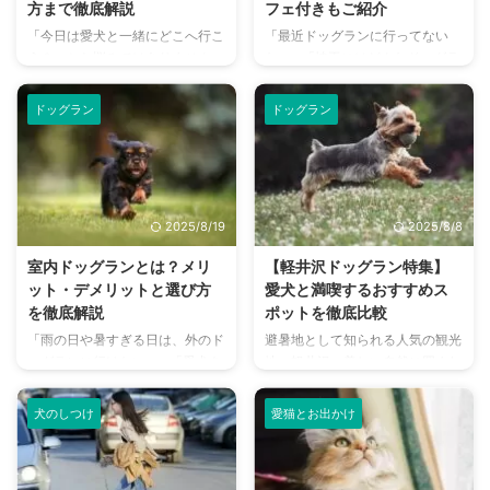
方まで徹底解説
フェ付きもご紹介
「今日は愛犬と一緒にどこへ行こ
「最近ドッグランに行ってない
う？」とお悩みではありません
な…」「埼玉にはどんなドッグラ
か？大阪には、広大な敷地でのび
ンがあるんだろう？」 愛犬の運
のびと遊べるドッグランから、都
動不足解消や、ストレス発散のた
ドッグラン
ドッグラン
心でアクセスしやすい便利な施設
めに、ドッグランを探している飼
まで、魅力的なドッグランがたく
い主さんは多いのではないでしょ
さんあります。 しかし、「初め
うか。しかし、いざ探してみる
てドッグランに行くから不安」
と、たくさんの施設があってどこ
「どの施設が愛犬に合っているか
を選べばいいか迷ってしまいます
2025/8/19
2025/8/8
わからない」という方も多いので
よね。 この記事では、埼玉県内
はないでしょうか。 この記事で
で特に人気の高いおすすめのドッ
室内ドッグランとは？メリ
【軽井沢ドッグラン特集】
は、大阪府内にある人気のドッグ
グランを厳選してご紹介します。
ット・デメリットと選び方
愛犬と満喫するおすすめス
ランを厳選し、料金、広さ、利用
愛犬と飼い主さんが笑顔になれる
を徹底解説
ポットを徹底比較
条件、設備など、気になる情報を
ような、素敵なドッグランを見つ
「雨の日や暑すぎる日は、外のド
避暑地として知られる人気の観光
網羅的に解説します。 さらに、
けるためのヒントが満載です。
ッグランに行けない…」「愛犬を
地、軽井沢。美しい自然に囲まれ
ドッグランを選ぶ際のポイント
この記事の結論 埼玉には無料か
思いっきり走らせてあげたいけ
たこの場所は、愛犬と一緒にリフ
や、初心者でも安心して利用する
ら有料まで多様なドッグランがあ
ど、近所に広い公園がない…」。
レッシュするのに最適なスポット
ための ...
り、 ...
犬のしつけ
愛猫とお出かけ
そんな悩みを抱える飼い主さんの
です。 旅の醍醐味といえば、普
間で、今「室内ドッグラン」が注
段のお散歩では味わえない、思い
目を集めています。 天候に左右
っきり走り回れるドッグランでの