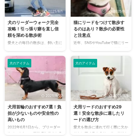
されず、安全な環境で愛犬を自由
時間ですよね。しかし、軽井沢に
に遊ばせられる室内ドッグラン
はたくさんのドッグランがあり、
2025/8/1
2025/9/2
は、多忙な現代の飼い主さんにと
「どこに行けばいいの？」「どん
って非常に便利な施設です。 こ
な施設があるの？」と迷ってしま
犬のリーダーウォーク完全
猫にリードをつけて散歩す
の記事では、室内ドッグランのメ
う方も多いのではないでしょう
攻略！引っ張り癖を直し信
るのはあり？散歩の必要性
リットやデメリット、そして愛犬
か。 この記事では、軽井沢エリ
頼を深める散歩術
と注意点
と飼い主さんにとって最適な施設
アにある主要なドッグランを、そ
愛犬との毎日の散歩は、飼い主に
近年、SNSやYouTubeで猫にリー
を見つけるためのポイントを詳し
れぞれの特徴や魅力を交えながら
とっても犬にとっても大切な時間
ドをつけて散歩している様子が投
く解説します。 この記事の結論
徹底的にご紹介します。 広大な
です。しかし、「引っ張られて散
稿されています。楽しそうに歩く
室内ドッグランは天候に左右され
敷地でのびのび遊べる場所から、
歩が大変」「拾い食いをして困
猫の姿を見ると、「猫も散歩がし
ず ...
カ ...
犬のアイテム
犬のアイテム
る」「他の犬に吠えてしまう」と
たいのかな？」「うちの子にも散
いった悩みを抱えている方も少な
歩が必要なの？」と疑問に思いま
くないでしょう。これらの問題行
すよね。 猫によっては散歩が気
動の多くは、実は散歩中の「リー
分転換になることもありますが、
ダーシップ」が関係しているかも
ケガや脱走のリスクが高く、カラ
2025/8/27
2025/8/8
しれません。 そこで今回注目し
スに襲われるなどのトラブルも多
たいのが、「リーダーウォーク」
いです。 この記事では、猫にリ
犬用首輪のおすすめ7選！負
犬用リードのおすすめ29
です。これは、単に犬が引っ張ら
ードをつけて散歩をする必要性や
担が少ないものや安全性の
選！安全な散歩に適したリ
ないように歩くことだけを指すの
デメリット、猫を散歩に連れて行
高いもの
ードの選び方
ではありません。散歩中、飼い主
く場合の注意点について解説しま
2022年6月1日から、ブリーダー
愛犬を散歩に連れて行く際に欠か
がリーダーシップを発揮し、犬が
す。 ぜひ最後までお読みいただ
やペットショップ等で販売される
せないアイテムのリード。普段か
飼い主を信頼して横を並んで歩く
き、飼い主さんと愛猫にとって散