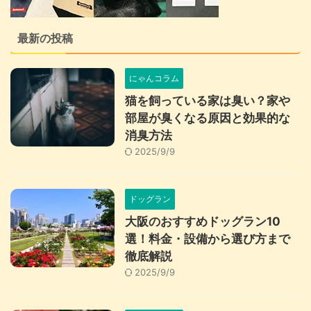
最新の投稿
にゃんコラム
猫を飼っている家は臭い？家や
部屋が臭くなる原因と効果的な
消臭方法
2025/9/9
ドッグラン
大阪のおすすめドッグラン10
選！料金・設備から選び方まで
徹底解説
2025/9/9