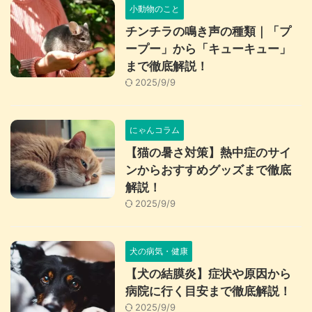
小動物のこと
チンチラの鳴き声の種類｜「プ
ープー」から「キューキュー」
まで徹底解説！
2025/9/9
にゃんコラム
【猫の暑さ対策】熱中症のサイ
ンからおすすめグッズまで徹底
解説！
2025/9/9
犬の病気・健康
【犬の結膜炎】症状や原因から
病院に行く目安まで徹底解説！
2025/9/9