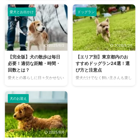
犬や猫に対するマイクロチップ装
ら何気なく使っているリードです
ことで、犬は安心感を得て、より
歩が本当に必要なのかど ...
着が義務化されました。 飼い主
が、実は目的に応じてさまざまな
落 ...
愛犬とお出かけ
ドッグラン
さんに対しては、現在のところ、
タイプがあるということをご存知
愛犬・愛猫へのマイクロチップ装
ですか？ 毎日の散歩に使えるス
着は努力義務となっています。
タンダードなものからトレーニン
なお、一般社団法人ペットフード
グ専用のもの、色々な形に変形す
協会「全国犬猫飼育実態調査」に
る多機能タイプなど、数多くのリ
2025/6/2
2026/5/20
よると、マイクロチップを装着し
ードが販売されています。 リー
ている愛犬の割合は30.3％でし
ドによって使いやすさはもちろ
【完全版】犬の散歩は毎日
【エリア別】東京都内のお
た。 マイクロチップを装着しな
ん、愛犬の個性に適したものでな
必要！適切な距離・時間・
すすめドッグラン24選！選
い場合、生後91日以上の愛犬には
い、というケースもあり得ます。
回数とは？
び方と注意点
鑑札と注射済票を首輪などに装着
これからリードを購入する人や買
愛犬との暮らしに日々欠かせない
愛犬だけでなく飼い主さんも楽し
することが狂犬病予防法により定
い替えを検討している人は、ぜひ
ことのひとつがお散歩です。 し
く遊べるドッグラン。東京都内に
められています。 そういう意味
参考にしてみてくださいね。 こ
かし、これからお迎えを考えてい
もたくさんのドッグランがありま
では、首輪は愛犬にとっ ...
の記事の結論 リードは散歩時に
る方やお世話をし始めたばかりの
す。 広大なスペースが必要だと
欠 ...
犬のお迎え
ビギナーの方は、不明点や疑問点
思われがちですが、小さなカフェ
も多くあるでしょう。 愛犬との
などにもドッグランは併設されて
お散歩を安全かつ充実したものに
います。 そのため東京都内でも
するためにも、お散歩に関する基
気軽に訪れることができて、愛犬
礎知識は重要なこと。 愛犬のサ
と一緒にストレス発散することも
2025/8/6
イズや年齢によって、必要なお散
できるのです。 車がなくてもサ