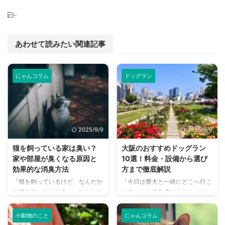
-
あわせて読みたい関連記事
にゃんコラム
ドッグラン
2025/9/9
2025/9/9
猫を飼っている家は臭い？
大阪のおすすめドッグラン
家や部屋が臭くなる原因と
10選！料金・設備から選び
効果的な消臭方法
方まで徹底解説
「猫を飼っているけど、なんだか
「今日は愛犬と一緒にどこへ行こ
部屋が臭い気がする…」そんなお
う？」とお悩みではありません
悩みはありませんか？猫との暮ら
か？大阪には、広大な敷地でのび
しは幸せで満ちていますが、独特
のびと遊べるドッグランから、都
小動物のこと
にゃんコラム
のにおいが気になるという飼い主
心でアクセスしやすい便利な施設