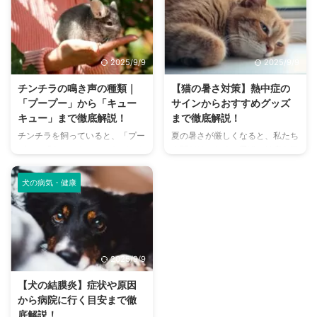
さんは少なくありません。 特
まで、魅力的なドッグランがたく
に、来客時などは「うちのにお
さんあります。 しかし、「初め
い、大丈夫かな？」と不安に感じ
てドッグランに行くから不安」
てしまうこともあるでしょう。
「どの施設が愛犬に合っているか
2025/9/9
2025/9/9
この記事では、猫のにおいの原因
わからない」という方も多いので
を根本から突き止め、トイレ、
はないでしょうか。 この記事で
チンチラの鳴き声の種類｜
【猫の暑さ対策】熱中症の
体、部屋など、場所別に具体的な
は、大阪府内にある人気のドッグ
「プープー」から「キュー
サインからおすすめグッズ
消臭対策を徹底的に解説します。
ランを厳選し、料金、広さ、利用
キュー」まで徹底解説！
まで徹底解説！
さらに、猫と飼い主さん両方にと
条件、設備など、気になる情報を
チンチラを飼っていると、「プー
夏の暑さが厳しくなると、私たち
って快適な消臭グッズの選び方ま
網羅的に解説します。 さらに、
プー」「キューキュー」など、さ
人間だけでなく、愛猫の健康も気
で、においの悩みを解決するため
ドッグランを選ぶ際のポイント
まざまな鳴き声が聞こえてくるこ
になりますよね。特に猫は汗腺が
の情報を網羅的にご紹介します。
や、初心者でも安心して利用する
とがありますよね。 チンチラは
少なく、人間のように汗をかいて
今 ...
ための ...
犬の病気・健康
犬や猫のように鳴き声で感情を表
体温を調節することが苦手なた
現するため、その鳴き声の意味を
め、熱中症になりやすい動物で
理解することは、愛チンチラとの
す。 この記事では、猫の熱中症
関係を深める上で非常に大切で
の初期サインから、エアコンを使
す。 この記事では、チンチラの
わずにできる効果的な暑さ対策、
2025/9/9
代表的な鳴き声の種類とその意味
快適に過ごせるひんやりグッズの
を詳しく解説します。 さらに、
選び方まで、詳しく解説します。
【犬の結膜炎】症状や原因
鳴き声からわかるストレスや病気
さらに、留守番中の注意点や、猫
から病院に行く目安まで徹
のサイン、チンチラが鳴く理由を
が本当に喜ぶ暑さ対策について、
底解説！