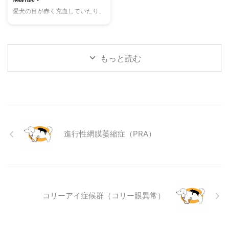
理解して良好な関係を築くための
当メディアの編集部が実際に試し
愛犬の目が赤く充血していたり、
ヒントもご紹介します。 この記
た体験談もご紹介します。この記
涙がたくさん出ていたりすると、
事を読んで、愛チンチラの気持ち
事を読んで、愛猫が安全で快適な
心配になりますよね。その症状、
をもっと理解し、より良いコミュ
夏を過ごせるように、今からでき
もしかしたら「結膜炎」かもしれ
ニ ...
る ...
ません。結膜炎は犬によく見られ
もっと読む
る目の病気ですが、原因や症状は
さまざまです。 この記事では、
犬の結膜炎の主な症状、考えられ
る原因、そして自宅でできる簡単
なケア方法について詳しく解説し
ます。 また、「もしかして結膜
炎かも？」と思ったときに、すぐ
進行性網膜萎縮症（PRA）
に動物病院に行くべきかどうかの
判断基準や、病院での治療内容に
ついても触れます。この記事を読
んで、愛犬の目の健康を守るため
の知識を身につけましょう。 こ
...
コリーアイ症候群（コリー眼異常）