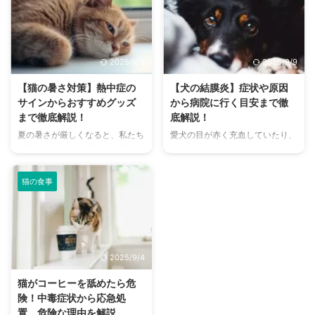
まで、魅力的なドッグランがたく
現するため、その鳴き声の意味を
さんあります。 しかし、「初め
理解することは、愛チンチラとの
てドッグランに行くから不安」
関係を深める上で非常に大切で
「どの施設が愛犬に合っているか
す。 この記事では、チンチラの
2025/9/9
2025/9/9
わからない」という方も多いので
代表的な鳴き声の種類とその意味
はないでしょうか。 この記事で
を詳しく解説します。 さらに、
【猫の暑さ対策】熱中症の
【犬の結膜炎】症状や原因
は、大阪府内にある人気のドッグ
鳴き声からわかるストレスや病気
サインからおすすめグッズ
から病院に行く目安まで徹
ランを厳選し、料金、広さ、利用
のサイン、チンチラが鳴く理由を
まで徹底解説！
底解説！
条件、設備など、気になる情報を
理解して良好な関係を築くための
夏の暑さが厳しくなると、私たち
愛犬の目が赤く充血していたり、
網羅的に解説します。 さらに、
ヒントもご紹介します。 この記
人間だけでなく、愛猫の健康も気
涙がたくさん出ていたりすると、
ドッグランを選ぶ際のポイント
事を読んで、愛チンチラの気持ち
になりますよね。特に猫は汗腺が
心配になりますよね。その症状、
や、初心者でも安心して利用する
をもっと理解し、より良いコミュ
少なく、人間のように汗をかいて
もしかしたら「結膜炎」かもしれ
ための ...
ニ ...
猫の食事
体温を調節することが苦手なた
ません。結膜炎は犬によく見られ
め、熱中症になりやすい動物で
る目の病気ですが、原因や症状は
す。 この記事では、猫の熱中症
さまざまです。 この記事では、
の初期サインから、エアコンを使
犬の結膜炎の主な症状、考えられ
わずにできる効果的な暑さ対策、
る原因、そして自宅でできる簡単
2025/9/4
快適に過ごせるひんやりグッズの
なケア方法について詳しく解説し
選び方まで、詳しく解説します。
ます。 また、「もしかして結膜
猫がコーヒーを舐めたら危
さらに、留守番中の注意点や、猫
炎かも？」と思ったときに、すぐ
険！中毒症状から応急処
が本当に喜ぶ暑さ対策について、
に動物病院に行くべきかどうかの
置、危険な理由を解説