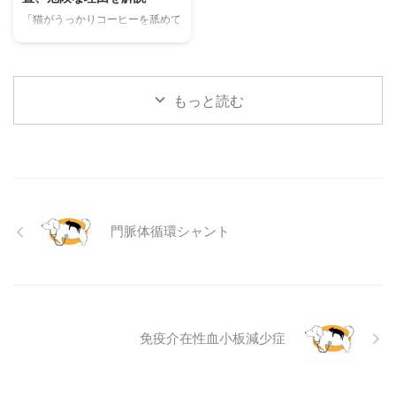
当メディアの編集部が実際に試し
判断基準や、病院での治療内容に
「猫がうっかりコーヒーを舐めて
た体験談もご紹介します。この記
ついても触れます。この記事を読
しまった！」「コーヒーを飲んで
事を読んで、愛猫が安全で快適な
んで、愛犬の目の健康を守るため
しまったかもしれない…」そんな
夏を過ごせるように、今からでき
の知識を身につけましょう。 こ
とき、あなたは冷静に対応できま
る ...
...
すか？ 私たちにとって身近な飲
もっと読む
み物であるコーヒーには、猫にと
って非常に危険な成分であるカフ
ェインが含まれています。少量で
あっても、猫の体には大きな負担
となり、命に関わることも少なく
ありません。 この記事では、猫
がコーヒーを誤飲してしまった際
門脈体循環シャント
に現れる症状や、すぐに取るべき
応急処置、そして日頃からできる
予防策について、分かりやすく解
説します。 この記事の結論 猫に
とってコーヒーに含まれるカフ ...
免疫介在性血小板減少症