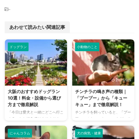
-
あわせて読みたい関連記事
ドッグラン
小動物のこと
2025/9/9
2025/9/9
大阪のおすすめドッグラン
チンチラの鳴き声の種類｜
10選！料金・設備から選び
「プープー」から「キュー
方まで徹底解説
キュー」まで徹底解説！
「今日は愛犬と一緒にどこへ行こ
チンチラを飼っていると、「プー
う？」とお悩みではありません
プー」「キューキュー」など、さ
か？大阪には、広大な敷地でのび
まざまな鳴き声が聞こえてくるこ
のびと遊べるドッグランから、都
とがありますよね。 チンチラは
にゃんコラム
犬の病気・健康
心でアクセスしやすい便利な施設
犬や猫のように鳴き声で感情を表