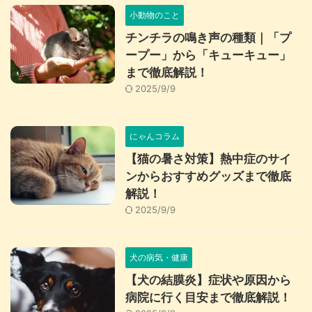
小動物のこと
チンチラの鳴き声の種類｜「プ
ープー」から「キューキュー」
まで徹底解説！
2025/9/9
にゃんコラム
【猫の暑さ対策】熱中症のサイ
ンからおすすめグッズまで徹底
解説！
2025/9/9
犬の病気・健康
【犬の結膜炎】症状や原因から
病院に行く目安まで徹底解説！