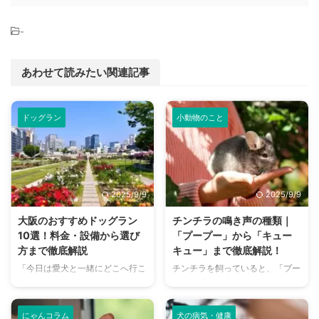
-
あわせて読みたい関連記事
ドッグラン
小動物のこと
2025/9/9
2025/9/9
大阪のおすすめドッグラン
チンチラの鳴き声の種類｜
10選！料金・設備から選び
「プープー」から「キュー
方まで徹底解説
キュー」まで徹底解説！
「今日は愛犬と一緒にどこへ行こ
チンチラを飼っていると、「プー
う？」とお悩みではありません
プー」「キューキュー」など、さ
か？大阪には、広大な敷地でのび
まざまな鳴き声が聞こえてくるこ
のびと遊べるドッグランから、都
とがありますよね。 チンチラは
にゃんコラム
犬の病気・健康