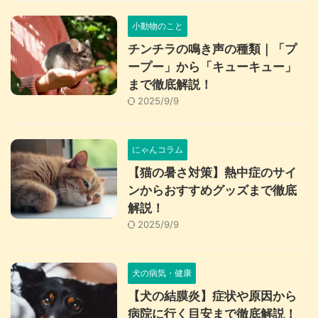
小動物のこと
チンチラの鳴き声の種類｜「プ
ープー」から「キューキュー」
まで徹底解説！
2025/9/9
にゃんコラム
【猫の暑さ対策】熱中症のサイ
ンからおすすめグッズまで徹底
解説！
2025/9/9
犬の病気・健康
【犬の結膜炎】症状や原因から
病院に行く目安まで徹底解説！