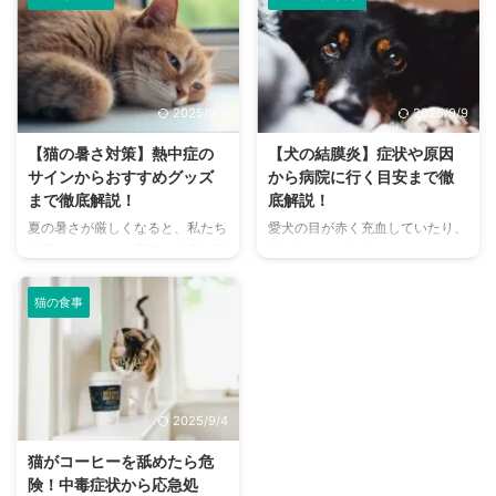
心でアクセスしやすい便利な施設
犬や猫のように鳴き声で感情を表
まで、魅力的なドッグランがたく
現するため、その鳴き声の意味を
さんあります。 しかし、「初め
理解することは、愛チンチラとの
てドッグランに行くから不安」
関係を深める上で非常に大切で
「どの施設が愛犬に合っているか
す。 この記事では、チンチラの
2025/9/9
2025/9/9
わからない」という方も多いので
代表的な鳴き声の種類とその意味
はないでしょうか。 この記事で
を詳しく解説します。 さらに、
【猫の暑さ対策】熱中症の
【犬の結膜炎】症状や原因
は、大阪府内にある人気のドッグ
鳴き声からわかるストレスや病気
サインからおすすめグッズ
から病院に行く目安まで徹
ランを厳選し、料金、広さ、利用
のサイン、チンチラが鳴く理由を
まで徹底解説！
底解説！
条件、設備など、気になる情報を
理解して良好な関係を築くための
夏の暑さが厳しくなると、私たち
愛犬の目が赤く充血していたり、
網羅的に解説します。 さらに、
ヒントもご紹介します。 この記
人間だけでなく、愛猫の健康も気
涙がたくさん出ていたりすると、
ドッグランを選ぶ際のポイント
事を読んで、愛チンチラの気持ち
になりますよね。特に猫は汗腺が
心配になりますよね。その症状、
や、初心者でも安心して利用する
をもっと理解し、より良いコミュ
少なく、人間のように汗をかいて
もしかしたら「結膜炎」かもしれ
ための ...
ニ ...
猫の食事
体温を調節することが苦手なた
ません。結膜炎は犬によく見られ
め、熱中症になりやすい動物で
る目の病気ですが、原因や症状は
す。 この記事では、猫の熱中症
さまざまです。 この記事では、
の初期サインから、エアコンを使
犬の結膜炎の主な症状、考えられ
わずにできる効果的な暑さ対策、
る原因、そして自宅でできる簡単
2025/9/4
快適に過ごせるひんやりグッズの
なケア方法について詳しく解説し
選び方まで、詳しく解説します。
ます。 また、「もしかして結膜
猫がコーヒーを舐めたら危
さらに、留守番中の注意点や、猫
炎かも？」と思ったときに、すぐ
険！中毒症状から応急処
が本当に喜ぶ暑さ対策について、
に動物病院に行くべきかどうかの