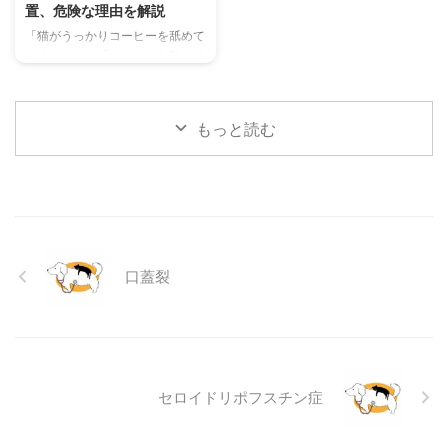
置、危険な理由を解説
当メディアの編集部が実際に試し
判断基準や、病院での治療内容に
「猫がうっかりコーヒーを舐めて
た体験談もご紹介します。この記
ついても触れます。この記事を読
しまった！」「コーヒーを飲んで
事を読んで、愛猫が安全で快適な
んで、愛犬の目の健康を守るため
しまったかもしれない…」そんな
夏を過ごせるように、今からでき
の知識を身につけましょう。 こ
とき、あなたは冷静に対応できま
る ...
...
すか？ 私たちにとって身近な飲
もっと読む
み物であるコーヒーには、猫にと
って非常に危険な成分であるカフ
ェインが含まれています。少量で
あっても、猫の体には大きな負担
となり、命に関わることも少なく
ありません。 この記事では、猫
がコーヒーを誤飲してしまった際
口蓋裂
に現れる症状や、すぐに取るべき
応急処置、そして日頃からできる
予防策について、分かりやすく解
説します。 この記事の結論 猫に
とってコーヒーに含まれるカフ ...
セロイドリポフスチン症