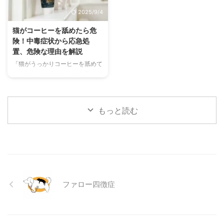
わずにできる効果的な暑さ対策、
る原因、そして自宅でできる簡単
2025/9/4
快適に過ごせるひんやりグッズの
なケア方法について詳しく解説し
選び方まで、詳しく解説します。
ます。 また、「もしかして結膜
猫がコーヒーを舐めたら危
さらに、留守番中の注意点や、猫
炎かも？」と思ったときに、すぐ
険！中毒症状から応急処
が本当に喜ぶ暑さ対策について、
に動物病院に行くべきかどうかの
置、危険な理由を解説
当メディアの編集部が実際に試し
判断基準や、病院での治療内容に
「猫がうっかりコーヒーを舐めて
た体験談もご紹介します。この記
ついても触れます。この記事を読
しまった！」「コーヒーを飲んで
事を読んで、愛猫が安全で快適な
んで、愛犬の目の健康を守るため
しまったかもしれない…」そんな
夏を過ごせるように、今からでき
の知識を身につけましょう。 こ
とき、あなたは冷静に対応できま
る ...
...
すか？ 私たちにとって身近な飲
もっと読む
み物であるコーヒーには、猫にと
って非常に危険な成分であるカフ
ェインが含まれています。少量で
あっても、猫の体には大きな負担
となり、命に関わることも少なく
ありません。 この記事では、猫
がコーヒーを誤飲してしまった際
ファロー四徴症
に現れる症状や、すぐに取るべき
応急処置、そして日頃からできる
予防策について、分かりやすく解
説します。 この記事の結論 猫に
とってコーヒーに含まれるカフ ...