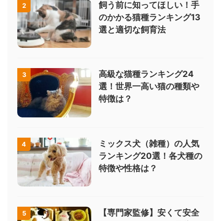
飼う前に知ってほしい！手
2
のかかる猫種ランキング13
選と適切な飼育法
高級な猫種ランキング24
3
選！世界一高い猫の種類や
特徴は？
ミックス犬（雑種）の人気
4
ランキング20選！各犬種の
特徴や性格は？
【専門家監修】安くて安全
5