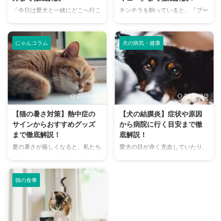
「今日は愛犬と一緒にどこへ行こ
チンチラを飼っていると、「プー
う？」とお悩みではありません
プー」「キューキュー」など、さ
か？大阪には、広大な敷地でのび
まざまな鳴き声が聞こえてくるこ
のびと遊べるドッグランから、都
とがありますよね。 チンチラは
にゃんコラム
犬の病気・健康
心でアクセスしやすい便利な施設
犬や猫のように鳴き声で感情を表
まで、魅力的なドッグランがたく
現するため、その鳴き声の意味を
さんあります。 しかし、「初め
理解することは、愛チンチラとの
てドッグランに行くから不安」
関係を深める上で非常に大切で
「どの施設が愛犬に合っているか
す。 この記事では、チンチラの
2025/9/9
2025/9/9
わからない」という方も多いので
代表的な鳴き声の種類とその意味
はないでしょうか。 この記事で
を詳しく解説します。 さらに、
【猫の暑さ対策】熱中症の
【犬の結膜炎】症状や原因
は、大阪府内にある人気のドッグ
鳴き声からわかるストレスや病気
サインからおすすめグッズ
から病院に行く目安まで徹
ランを厳選し、料金、広さ、利用
のサイン、チンチラが鳴く理由を
まで徹底解説！
底解説！
条件、設備など、気になる情報を
理解して良好な関係を築くための
夏の暑さが厳しくなると、私たち
愛犬の目が赤く充血していたり、
網羅的に解説します。 さらに、
ヒントもご紹介します。 この記
人間だけでなく、愛猫の健康も気
涙がたくさん出ていたりすると、
ドッグランを選ぶ際のポイント
事を読んで、愛チンチラの気持ち
になりますよね。特に猫は汗腺が
心配になりますよね。その症状、
や、初心者でも安心して利用する
をもっと理解し、より良いコミュ
少なく、人間のように汗をかいて
もしかしたら「結膜炎」かもしれ
ための ...
ニ ...
猫の食事
体温を調節することが苦手なた
ません。結膜炎は犬によく見られ
め、熱中症になりやすい動物で
る目の病気ですが、原因や症状は
す。 この記事では、猫の熱中症
さまざまです。 この記事では、
の初期サインから、エアコンを使
犬の結膜炎の主な症状、考えられ