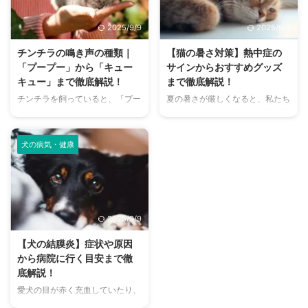
い、大丈夫かな？」と不安に感じ
てドッグランに行くから不安」
てしまうこともあるでしょう。
「どの施設が愛犬に合っているか
2025/9/9
2025/9/9
この記事では、猫のにおいの原因
わからない」という方も多いので
を根本から突き止め、トイレ、
はないでしょうか。 この記事で
チンチラの鳴き声の種類｜
【猫の暑さ対策】熱中症の
体、部屋など、場所別に具体的な
は、大阪府内にある人気のドッグ
「プープー」から「キュー
サインからおすすめグッズ
消臭対策を徹底的に解説します。
ランを厳選し、料金、広さ、利用
キュー」まで徹底解説！
まで徹底解説！
さらに、猫と飼い主さん両方にと
条件、設備など、気になる情報を
チンチラを飼っていると、「プー
夏の暑さが厳しくなると、私たち
って快適な消臭グッズの選び方ま
網羅的に解説します。 さらに、
プー」「キューキュー」など、さ
人間だけでなく、愛猫の健康も気
で、においの悩みを解決するため
ドッグランを選ぶ際のポイント
まざまな鳴き声が聞こえてくるこ
になりますよね。特に猫は汗腺が
の情報を網羅的にご紹介します。
や、初心者でも安心して利用する
とがありますよね。 チンチラは
少なく、人間のように汗をかいて
今 ...
ための ...
犬の病気・健康
犬や猫のように鳴き声で感情を表
体温を調節することが苦手なた
現するため、その鳴き声の意味を
め、熱中症になりやすい動物で
理解することは、愛チンチラとの
す。 この記事では、猫の熱中症
関係を深める上で非常に大切で
の初期サインから、エアコンを使
す。 この記事では、チンチラの
わずにできる効果的な暑さ対策、
2025/9/9
代表的な鳴き声の種類とその意味
快適に過ごせるひんやりグッズの
を詳しく解説します。 さらに、
選び方まで、詳しく解説します。
【犬の結膜炎】症状や原因
鳴き声からわかるストレスや病気
さらに、留守番中の注意点や、猫
から病院に行く目安まで徹
のサイン、チンチラが鳴く理由を
が本当に喜ぶ暑さ対策について、
底解説！
理解して良好な関係を築くための
当メディアの編集部が実際に試し
愛犬の目が赤く充血していたり、
ヒントもご紹介します。 この記
た体験談もご紹介します。この記
涙がたくさん出ていたりすると、
事を読んで、愛チンチラの気持ち
事を読んで、愛猫が安全で快適な