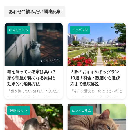
あわせて読みたい関連記事
にゃんコラム
ドッグラン
2025/9/9
2025/9/9
猫を飼っている家は臭い？
大阪のおすすめドッグラン
家や部屋が臭くなる原因と
10選！料金・設備から選び
効果的な消臭方法
方まで徹底解説
「猫を飼っているけど、なんだか
「今日は愛犬と一緒にどこへ行こ
部屋が臭い気がする…」そんなお
う？」とお悩みではありません
悩みはありませんか？猫との暮ら
か？大阪には、広大な敷地でのび
しは幸せで満ちていますが、独特
のびと遊べるドッグランから、都
小動物のこと
にゃんコラム
のにおいが気になるという飼い主
心でアクセスしやすい便利な施設
さんは少なくありません。 特
まで、魅力的なドッグランがたく
に、来客時などは「うちのにお
さんあります。 しかし、「初め