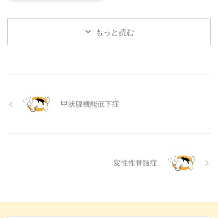
心配になりますよね。その症状、
をもっと理解し、より良いコミュ
夏を過ごせるように、今からでき
もしかしたら「結膜炎」かもしれ
ニ ...
る ...
ません。結膜炎は犬によく見られ
もっと読む
る目の病気ですが、原因や症状は
さまざまです。 この記事では、
犬の結膜炎の主な症状、考えられ
る原因、そして自宅でできる簡単
なケア方法について詳しく解説し
ます。 また、「もしかして結膜
炎かも？」と思ったときに、すぐ
甲状腺機能低下症
に動物病院に行くべきかどうかの
判断基準や、病院での治療内容に
ついても触れます。この記事を読
んで、愛犬の目の健康を守るため
の知識を身につけましょう。 こ
...
変性性脊髄症