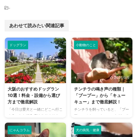
-
あわせて読みたい関連記事
ドッグラン
小動物のこと
2025/9/9
2025/9/9
大阪のおすすめドッグラン
チンチラの鳴き声の種類｜
10選！料金・設備から選び
「プープー」から「キュー
方まで徹底解説
キュー」まで徹底解説！
「今日は愛犬と一緒にどこへ行こ
チンチラを飼っていると、「プー
う？」とお悩みではありません
プー」「キューキュー」など、さ
か？大阪には、広大な敷地でのび
まざまな鳴き声が聞こえてくるこ
のびと遊べるドッグランから、都
とがありますよね。 チンチラは
にゃんコラム
犬の病気・健康
心でアクセスしやすい便利な施設
犬や猫のように鳴き声で感情を表