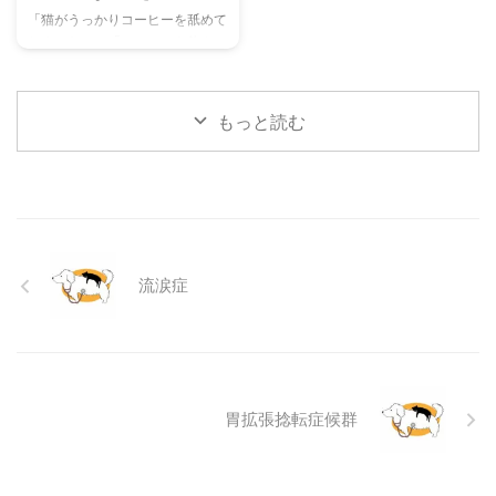
「猫がうっかりコーヒーを舐めて
た体験談もご紹介します。この記
ついても触れます。この記事を読
しまった！」「コーヒーを飲んで
事を読んで、愛猫が安全で快適な
んで、愛犬の目の健康を守るため
しまったかもしれない…」そんな
夏を過ごせるように、今からでき
の知識を身につけましょう。 こ
とき、あなたは冷静に対応できま
る ...
...
すか？ 私たちにとって身近な飲
もっと読む
み物であるコーヒーには、猫にと
って非常に危険な成分であるカフ
ェインが含まれています。少量で
あっても、猫の体には大きな負担
となり、命に関わることも少なく
ありません。 この記事では、猫
がコーヒーを誤飲してしまった際
流涙症
に現れる症状や、すぐに取るべき
応急処置、そして日頃からできる
予防策について、分かりやすく解
説します。 この記事の結論 猫に
とってコーヒーに含まれるカフ ...
胃拡張捻転症候群