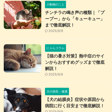
小動物のこと
チンチラの鳴き声の種類｜「プ
ープー」から「キューキュー」
まで徹底解説！
2025/9/9
にゃんコラム
【猫の暑さ対策】熱中症のサイ
ンからおすすめグッズまで徹底
解説！
2025/9/9
犬の病気・健康
【犬の結膜炎】症状や原因から
病院に行く目安まで徹底解説！
2025/9/9