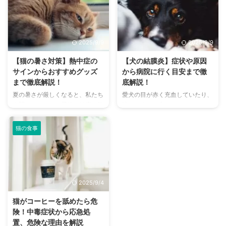
まで、魅力的なドッグランがたく
現するため、その鳴き声の意味を
さんあります。 しかし、「初め
理解することは、愛チンチラとの
てドッグランに行くから不安」
関係を深める上で非常に大切で
「どの施設が愛犬に合っているか
す。 この記事では、チンチラの
2025/9/9
2025/9/9
わからない」という方も多いので
代表的な鳴き声の種類とその意味
はないでしょうか。 この記事で
を詳しく解説します。 さらに、
【猫の暑さ対策】熱中症の
【犬の結膜炎】症状や原因
は、大阪府内にある人気のドッグ
鳴き声からわかるストレスや病気
サインからおすすめグッズ
から病院に行く目安まで徹
ランを厳選し、料金、広さ、利用
のサイン、チンチラが鳴く理由を
まで徹底解説！
底解説！
条件、設備など、気になる情報を
理解して良好な関係を築くための
夏の暑さが厳しくなると、私たち
愛犬の目が赤く充血していたり、
網羅的に解説します。 さらに、
ヒントもご紹介します。 この記
人間だけでなく、愛猫の健康も気
涙がたくさん出ていたりすると、
ドッグランを選ぶ際のポイント
事を読んで、愛チンチラの気持ち
になりますよね。特に猫は汗腺が
心配になりますよね。その症状、
や、初心者でも安心して利用する
をもっと理解し、より良いコミュ
少なく、人間のように汗をかいて
もしかしたら「結膜炎」かもしれ
ための ...
ニ ...
猫の食事
体温を調節することが苦手なた
ません。結膜炎は犬によく見られ
め、熱中症になりやすい動物で
る目の病気ですが、原因や症状は
す。 この記事では、猫の熱中症
さまざまです。 この記事では、
の初期サインから、エアコンを使
犬の結膜炎の主な症状、考えられ
わずにできる効果的な暑さ対策、
る原因、そして自宅でできる簡単
2025/9/4
快適に過ごせるひんやりグッズの
なケア方法について詳しく解説し
選び方まで、詳しく解説します。
ます。 また、「もしかして結膜
猫がコーヒーを舐めたら危
さらに、留守番中の注意点や、猫
炎かも？」と思ったときに、すぐ
険！中毒症状から応急処
が本当に喜ぶ暑さ対策について、
に動物病院に行くべきかどうかの
置、危険な理由を解説
当メディアの編集部が実際に試し
判断基準や、病院での治療内容に