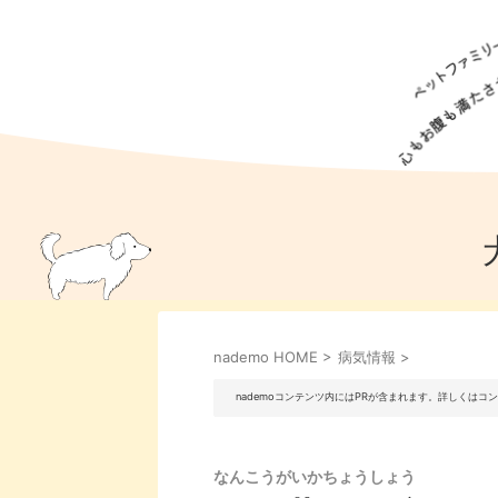
犬の食事
猫の食事
ドッグフード
犬種
猫種
キャッ
犬
猫
犬のこと
猫のこと
ペットフー
nademo HOME
>
病気情報
>
犬のしつけ
猫のしつけ
犬のアイ
猫のアイ
nademoコンテンツ内にはPRが含まれます。詳しくは
なんこうがいかちょうしょう