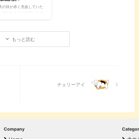
、料金、広さ、利用条件、
かるストレスや病気のサイ
犬の目が赤く充血していた
備など、気になる情報を網
ン、チンチラが鳴く理由を理
、涙がたくさん出ていたり
的に解説します。 さらに、
解して良好な関係を築くため
ると、心配になりますよ
ッグランを選ぶ際のポイン
のヒントもご紹介します。 こ
。その症状、もしかしたら
や、初心者でも安心して利
の記事を読んで、愛チンチラ
結膜炎」かもしれません。
るための ...
の気持ちをもっと理解し、よ
膜炎は犬によく見られる目
もっと読む
り良いコミュニ ...
病気ですが、原因や症状は
まざまです。 この記事で
、犬の結膜炎の主な症状、
えられる原因、そして自宅
できる簡単なケア方法につ
て詳しく解説します。 ま
、「もしかして結膜炎か
チェリーアイ
？」と思ったときに、すぐ
動物病院に行くべきかどう
の判断基準や、病院での治
内容についても触れます。
の記事を読んで、愛犬の目
健康を守るための知識を身
つけましょう。 こ ...
Company
Catego