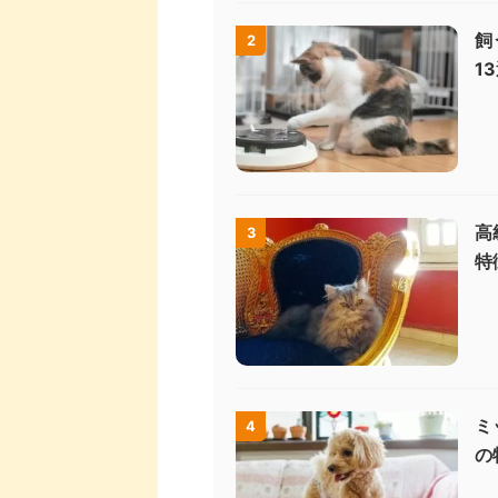
飼
2
1
高
3
特
ミ
4
の