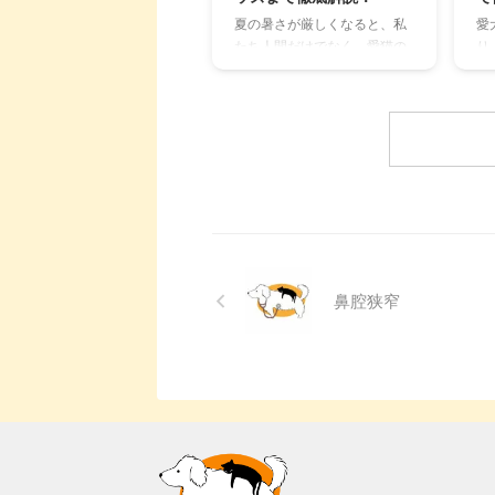
徹底的に解説します。 さら
し
夏の暑さが厳しくなると、私
愛
に、猫と飼い主さん両方にと
設
たち人間だけでなく、愛猫の
り
って快適な消臭グッズの選び
羅
健康も気になりますよね。特
す
方まで、においの悩みを解決
ド
に猫は汗腺が少なく、人間の
ね
するための情報を網羅的にご
ト
ように汗をかいて体温を調節
「
紹介します。 今 ...
用す
することが苦手なため、熱中
結
症になりやすい動物です。 こ
の
の記事では、猫の熱中症の初
さ
期サインから、エアコンを使
は
わずにできる効果的な暑さ対
考
策、快適に過ごせるひんやり
で
グッズの選び方まで、詳しく
い
解説します。 さらに、留守番
た
鼻腔狭窄
中の注意点や、猫が本当に喜
も
ぶ暑さ対策について、当メデ
に
ィアの編集部が実際に試した
か
体験談もご紹介します。この
療
記事を読んで、愛猫が安全で
こ
快適な夏を過ごせるように、
の
今からできる ...
に