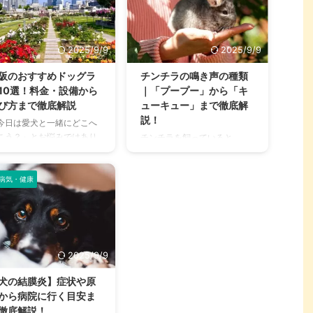
2025/9/9
2025/9/9
阪のおすすめドッグラ
チンチラの鳴き声の種類
10選！料金・設備から
｜「プープー」から「キ
び方まで徹底解説
ューキュー」まで徹底解
説！
今日は愛犬と一緒にどこへ
こう？」とお悩みではあり
チンチラを飼っていると、
せんか？大阪には、広大な
「プープー」「キューキュ
地でのびのびと遊べるドッ
ー」など、さまざまな鳴き声
ランから、都心でアクセス
病気・健康
が聞こえてくることがありま
やすい便利な施設まで、魅
すよね。 チンチラは犬や猫の
的なドッグランがたくさん
ように鳴き声で感情を表現す
ります。 しかし、「初めて
るため、その鳴き声の意味を
ッグランに行くから不安」
理解することは、愛チンチラ
どの施設が愛犬に合ってい
との関係を深める上で非常に
2025/9/9
かわからない」という方も
大切です。 この記事では、チ
いのではないでしょうか。
ンチラの代表的な鳴き声の種
犬の結膜炎】症状や原
の記事では、大阪府内にあ
類とその意味を詳しく解説し
から病院に行く目安ま
人気のドッグランを厳選
ます。 さらに、鳴き声からわ
徹底解説！