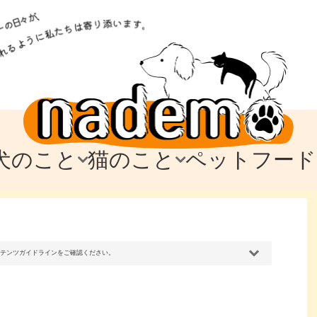
犬のこと
猫のこと
ペットフード
トフード
のお迎え
のお迎え
犬の飼育費・値段
猫の飼育費・値段
なでもごはん
犬の病気・健康
猫の病気・健康
ド
テム
テム
愛犬とお出かけ
愛猫とお出かけ
愛犬とのお別れ
愛猫とのお別れ
わ
に
コンテンツガイドラインをご確認ください。