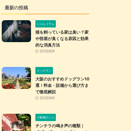
最新の投稿
にゃんコラム
猫を飼っている家は臭い？家
や部屋が臭くなる原因と効果
的な消臭方法
2025/9/9
ドッグラン
大阪のおすすめドッグラン10
選！料金・設備から選び方ま
で徹底解説
2025/9/9
小動物のこと
チンチラの鳴き声の種類｜