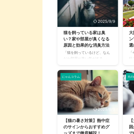
2025/9/9
猫を飼っている家は臭
大
い？家や部屋が臭くなる
ン
原因と効果的な消臭方法
選
「猫を飼っているけど、なん
「
だか部屋が臭い気がする…」
行
そんなお悩みはありません
ま
か？猫との暮らしは幸せで満
敷
ちていますが、独特のにおい
グ
にゃんコラム
犬の
が気になるという飼い主さん
し
は少なくありません。 特に、
力
来客時などは「うちのにお
あ
い、大丈夫かな？」と不安に
ド
感じてしまうこともあるでし
「
2025/9/9
ょう。 この記事では、猫のに
る
おいの原因を根本から突き止
多
【猫の暑さ対策】熱中症
【
め、トイレ、体、部屋など、
こ
のサインからおすすめグ
因
場所別に具体的な消臭対策を
る
ッズまで徹底解説！
で