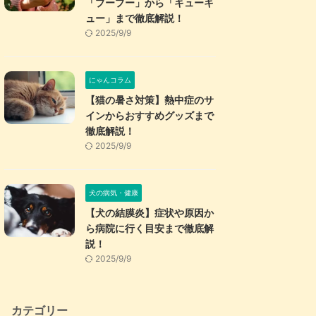
「プープー」から「キューキ
ュー」まで徹底解説！
2025/9/9
にゃんコラム
【猫の暑さ対策】熱中症のサ
インからおすすめグッズまで
徹底解説！
2025/9/9
犬の病気・健康
【犬の結膜炎】症状や原因か
ら病院に行く目安まで徹底解
説！
2025/9/9
カテゴリー