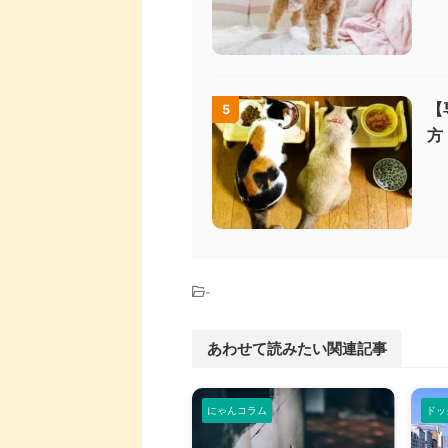
【
5
方
-
あわせて読みたい関連記事
にゃんコラム
ドッ