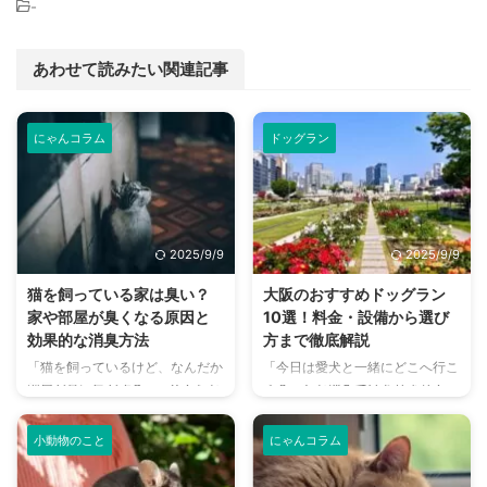
-
あわせて読みたい関連記事
にゃんコラム
ドッグラン
2025/9/9
2025/9/9
猫を飼っている家は臭い？
大阪のおすすめドッグラン
家や部屋が臭くなる原因と
10選！料金・設備から選び
効果的な消臭方法
方まで徹底解説
「猫を飼っているけど、なんだか
「今日は愛犬と一緒にどこへ行こ
部屋が臭い気がする…」そんなお
う？」とお悩みではありません
悩みはありませんか？猫との暮ら
か？大阪には、広大な敷地でのび
しは幸せで満ちていますが、独特
のびと遊べるドッグランから、都
小動物のこと
にゃんコラム
のにおいが気になるという飼い主
心でアクセスしやすい便利な施設
さんは少なくありません。 特
まで、魅力的なドッグランがたく