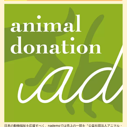
日本の動物福祉を応援すべく、nademoでは売上の一部を『公益社団法人アニマル・