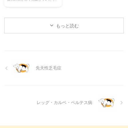
涙がたくさん出ていたりすると、
事を読んで、愛チンチラの気持ち
事を読んで、愛猫が安全で快適な
心配になりますよね。その症状、
をもっと理解し、より良いコミュ
夏を過ごせるように、今からでき
もしかしたら「結膜炎」かもしれ
ニ ...
る ...
ません。結膜炎は犬によく見られ
もっと読む
る目の病気ですが、原因や症状は
さまざまです。 この記事では、
犬の結膜炎の主な症状、考えられ
る原因、そして自宅でできる簡単
なケア方法について詳しく解説し
ます。 また、「もしかして結膜
炎かも？」と思ったときに、すぐ
先天性乏毛症
に動物病院に行くべきかどうかの
判断基準や、病院での治療内容に
ついても触れます。この記事を読
んで、愛犬の目の健康を守るため
の知識を身につけましょう。 こ
...
レッグ・カルベ・ペルテス病