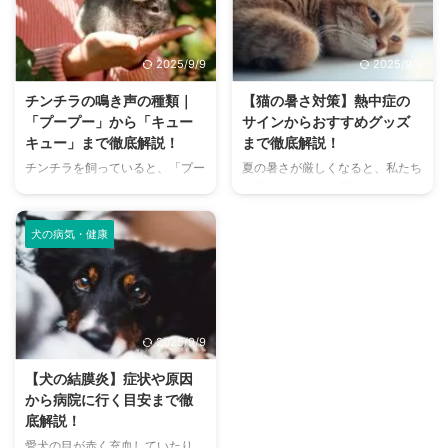
に、来客時などは「うちのにお
さんあります。 しかし、「初め
い、大丈夫かな？」と不安に感じ
てドッグランに行くから不安」
てしまうこともあるでしょう。
「どの施設が愛犬に合っているか
2025/9/9
2025/9/9
この記事では、猫のにおいの原因
わからない」という方も多いので
を根本から突き止め、トイレ、
はないでしょうか。 この記事で
チンチラの鳴き声の種類｜
【猫の暑さ対策】熱中症の
体、部屋など、場所別に具体的な
は、大阪府内にある人気のドッグ
「プープー」から「キュー
サインからおすすめグッズ
消臭対策を徹底的に解説します。
ランを厳選し、料金、広さ、利用
キュー」まで徹底解説！
まで徹底解説！
さらに、猫と飼い主さん両方にと
条件、設備など、気になる情報を
チンチラを飼っていると、「プー
夏の暑さが厳しくなると、私たち
って快適な消臭グッズの選び方ま
網羅的に解説します。 さらに、
プー」「キューキュー」など、さ
人間だけでなく、愛猫の健康も気
で、においの悩みを解決するため
ドッグランを選ぶ際のポイント
まざまな鳴き声が聞こえてくるこ
になりますよね。特に猫は汗腺が
の情報を網羅的にご紹介します。
や、初心者でも安心して利用する
とがありますよね。 チンチラは
少なく、人間のように汗をかいて
今 ...
ための ...
犬の病気・健康
犬や猫のように鳴き声で感情を表
体温を調節することが苦手なた
現するため、その鳴き声の意味を
め、熱中症になりやすい動物で
理解することは、愛チンチラとの
す。 この記事では、猫の熱中症
関係を深める上で非常に大切で
の初期サインから、エアコンを使
す。 この記事では、チンチラの
わずにできる効果的な暑さ対策、
2025/9/9
代表的な鳴き声の種類とその意味
快適に過ごせるひんやりグッズの
を詳しく解説します。 さらに、
選び方まで、詳しく解説します。
【犬の結膜炎】症状や原因
鳴き声からわかるストレスや病気
さらに、留守番中の注意点や、猫
から病院に行く目安まで徹
のサイン、チンチラが鳴く理由を
が本当に喜ぶ暑さ対策について、
底解説！
理解して良好な関係を築くための
当メディアの編集部が実際に試し
愛犬の目が赤く充血していたり、
ヒントもご紹介します。 この記
た体験談もご紹介します。この記