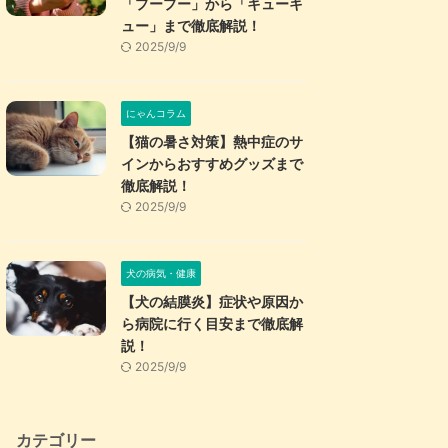
「プープー」から「キューキ
ュー」まで徹底解説！
2025/9/9
にゃんコラム
【猫の暑さ対策】熱中症のサ
インからおすすめグッズまで
徹底解説！
2025/9/9
犬の病気・健康
【犬の結膜炎】症状や原因か
ら病院に行く目安まで徹底解
説！
2025/9/9
カテゴリー