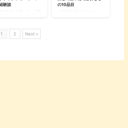
識と飼育方法を分かりやす
ごしいただければ嬉しく思い
経験談
の10品目
まとめてご紹介いたしま
ます。 ぶさかわ猫の特徴や生
猫の気持ちを察して、「1匹
「妊娠や出産ってどうな
。 これからボロニーズのお
態を写真で解説 ぶさかわ猫は
ゃ寂しいよね？」「兄弟姉
の？」「赤ちゃんはどんな感
えを考えている方はもちろ
どんな暮らしをしているの
は一緒がいいよね？」と、
じ？」と、エキゾチックショ
、寿命や健康維持の方法な
か、気になる方は多いと思い
数のお迎えや産まれた子猫
ートヘアの母猫や赤ちゃんに
..
ます。 そこで、子猫から成猫
1
2
Next »
ちのお世話をしたい方もい
ついて、気になる方もいらっ
まで、成長 ...
っしゃるでしょう。 現在4
しゃるでしょう。 エキゾチッ
のエキゾチックショートヘ
クショートヘアは、難産や死
と暮らす筆者は、まさにそ
産といったトラブルが起こり
いったタイプ。個性的な愛
やすい傾向があり、無事に出
たちの姿には幸せを感じま
産しても赤ちゃんが育ちにく
。 しかし、2匹以上の多頭
い場合があります。 そこで、
いにはそれなりの苦難があ
本記事ではエキゾチックショ
のも事実です。 そこで、エ
ートヘアの出産準備から赤ち
ゾチックショートヘアがか
ゃんの育て方までご紹介しま
った病気など、私自身の経
すので、ぜひお役立てくださ
談をご紹介しますので、よ
い。 エキゾチックショートヘ
しければ参考になさってく
アの交配と妊娠 普段は物静か
さい。 エキゾチックショー
なエキゾチックショートヘア
ヘアが多頭飼いに向いてい
ですが、生後6ヶ月～1年ぐら
由 ...
いで発情期 ...