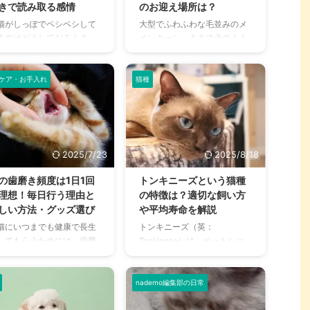
で震えと痙攣の違いや、猫が
類や、鼻血以外の症状まで
きで読み取る感情
のお迎え場所は？
震える原因のほか、震えが見
しく解説します。 猫が鼻血
猫がしっぽでペシペシして
大型でふわふわな毛並みのメ
られる病気の種類と具体的な
出したときにやってはいけ
るのはどうしてだろう？
インクーン。まるで犬のよう
症状について、分かりやすく
い注意するべき対処法もご
、疑問に思ったことがある
に知的で賢く、ペットとして
解説します。 今すぐ動物病院
介しますので、痛みや苦し
は多くいるでしょう。 猫の
飼育しやすい猫種ですが、気
へ連れて行くべきかどうかを
を伝えられない愛猫のた
っぽの動きは感情を探るた
になるのはその値段ですよ
ケア・お手入れ
猫種
判断する方 ...
、飼い主さんがしっかりと
の大きなヒントが隠されて
ね。 ペットショップなどでお
てあげて ...
り、しっぽをペシペシして
迎えを検討している方もいれ
るのにもきちんと理由があ
ば、ご予算や好みに応じてメ
ます。 犬が嬉しいとしっぽ
インクーンを選びたい方もい
振るように、猫もしっぽで
らっしゃるでしょう。 メイン
2025/7/23
2025/8/18
怒哀楽を表現しているので
クーンの値段は、血統や毛色
。 本記事では猫がしっぽで
などによって異なり、価格は
の歯磨き頻度は1日1回
トンキニーズという猫種
シペシする理由や、しっぽ
幅広い傾向にあります。 そこ
理想！毎日行う理由と
の特徴は？適切な飼い方
動きで分かる猫の気持ちに
で、本記事ではメインクーン
しい方法・グッズ選び
や平均寿命を解説
いて解説します。 しっぽ以
の相場価格や、知っておきた
猫にいつまでも健康で長生
トンキニーズ（英：
の部位についてもご紹介し
い値段の決まり方のほか、お
してもらうためには、歯磨
Tonkinese）は、ペットショ
すので、ぜひチェックして
すすめのお迎え場所について
と口内のケアの習慣がとて
ップであまり見掛けることが
てくださいね。 この記事の
も解説します。 さらに、お迎
重要です。 とはいえ、どの
ない希少な猫種です。 間違え
論 猫のしっぽは骨と筋肉で
えの準備にあたって、必要品
らいの頻度で、どんな手順
やすいほどシャム猫によく似
nademo編集部の日常
さ ...
と初期費用 ...
どのようにやればいいの
ていますが、トンキニーズに