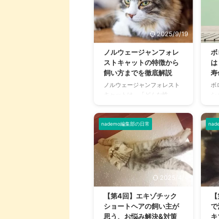
由があり、生理現象なら問題
か
ありませんが、病気やストレ
多
スの可能性もあるため、決し
き
て軽視してはいけません。 さ
法
2025/9/19
らに、意外な病気の場合や犬
処
独自の「逆くしゃみ」もある
で
ノルウェージャンフォレ
ボ
ため、本記事ではくしゃみに
さ
ストキャットの特徴から
は
関する原因からくしゃみを止
歯
飼い方までを徹底解説
寿
めるための対処法まで詳しく
回
ノルウェージャンフォレスト
ボ
解説します。 この記事の結論
は
キャットは、「どんな性
シ
犬のくしゃみの原因として考
わ
格？」「最適なフードは？」
Bi
えられるのは大きく分けると
速
「相場価格は？」と、気にな
ア
5つある 生理現象によるくし
で
ることが多々あるでしょう。
コ
nademo編集部の日常
na
ゃみは ...
...
猫は品種によって特徴が異な
犬
るうえ、飼育方法にはコツが
白
あり、環境や愛情の注ぎ方で
毛
寿命にも差が生じます。 そこ
と
で、知っておきたいノルウェ
ー
2025/4/4
ージャンフォレストキャット
わ
の知識について、詳しい情報
か
【第4回】エキゾチック
【
を分かりやすくまとめてご紹
し
ショートヘアの飼い主が
で
介します。 これからお迎えを
の
思う、お悩み解決&対策
キ