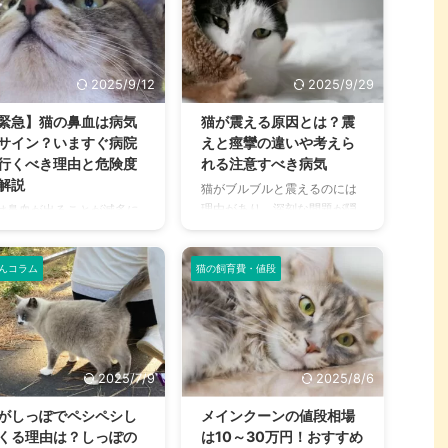
2025/9/12
2025/9/29
緊急】猫の鼻血は病気
猫が震える原因とは？震
サイン？いますぐ病院
えと痙攣の違いや考えら
行くべき理由と危険度
れる注意すべき病気
解説
猫がブルブルと震えるのには
理由があり、深刻な問題が隠
は鼻血が出ることが滅多に
れている場合があるため、気
いため、鼻血は飼い主さん
をつけなければなりません。
危険を知らせる重要なサイ
病気が原因で震えることもあ
んコラム
猫の飼育費・値段
。思わぬ病気や外傷が原因
り、適切な処置をしなけれ
鼻血が出ている可能性があ
ば、命にかかわる重大なケー
ため、注意が必要です。 鼻
スもあります。 そもそも、震
の出方によっては命にかか
えと痙攣とは異なり、見分け
る危険性もあるため適切に
方にポイントがあるのをご存
置しなければならず、決し
2025/7/9
2025/8/6
知でしょうか。病理的な痙攣
軽視してはいけません。 本
でなければ、不安要素が少な
事では、猫の鼻血が出る原
がしっぽでペシペシし
メインクーンの値段相場
く安心できるでしょう。 そこ
について、具体的な病気の
くる理由は？しっぽの
は10～30万円！おすすめ