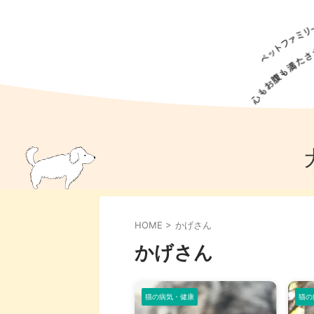
犬の食事
猫の食事
ドッグフード
犬種
猫種
キャッ
犬
猫
犬のこと
猫のこと
ペットフー
HOME
>
かげさん
犬のしつけ
猫のしつけ
犬のアイ
猫のアイ
かげさん
猫の病気・健康
猫の