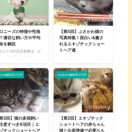
、分からない飼い主さんは
は決定的な3つの違いがあり
いでしょう。 そこで、歯磨
ます。 そこで本記事では、ト
をするべき理由や適切な方
ンキニーズとシャム猫の違い
のほか、嫌がる愛猫への対
や、トンキニーズの性格・習
2025/8/1
2023/8/15
法まで詳しく解説しますの
性、寿命などの特徴と基礎知
、ぜひ参考になさってくだ
識を詳しく解説します。 お迎
ロニーズの特徴や性格
【第5回】ぶさかわ猫の
い。 この記事の結論 猫にも
えにあたって知っておくべき
？適切な飼い方や平均
写真特集！面白い&癒さ
磨きは必要不可欠で、1日1
適切な飼い方や、病気や健康
命を解説
れるエキゾチックショー
の歯磨きペースが理想的 猫
に関する情報もご紹介します
トヘア達
ロニーズの正式名称は、ビ
人間より歯垢から歯石に変
ので、どうぞお役立てくださ
ョン・ボロネーゼ（英：
エキゾチックショートヘア
るペースが早く、3～4倍の
い。 この記事の結論 シャムと
chon Bolognese）。イタリ
は、ぶさかわ猫の代表格。面
度で歯石になる 嫌がる場合
バーミーズの交配によって誕
のボローニャ地方が原産の
白い顔つきや、愉快な姿の猫
も週に2～3回のペースで歯
生した、カナダ原産の猫種 甘
ンパニオンドッグ（伴侶
demo編集部の日常
nademo編集部の日常
の写真を見ているだけで、癒
えん ...
）です。 最大の特徴は、純
される方は多いと思います。
でモフモフとした柔らかい
そこで、筆者の愛猫や里子た
並み。ビション・フリーゼ
ちのご紹介を兼ねて、ユニー
よく似ていますが、ボロニ
クで笑えるエキゾチックショ
ズの方が飼育しやすいと言
ートヘアの写真を集めてみま
2025/4/4
2025/4/4
れているのをご存知です
した。 おふざけコメントを添
？ そこで、ボロニーズに関
えていますが、どうぞご容赦
第3回】猫の多頭飼い
【第2回】エキゾチック
て、ビション・フリーゼと
ください。猫好きの皆様にと
注意すべき6項目｜エ
ショートヘアの赤ちゃん
違いや、特徴や価格などの
って、幸せなひとときをお過
ゾチックショートヘア
猫と出産準備で必要なも