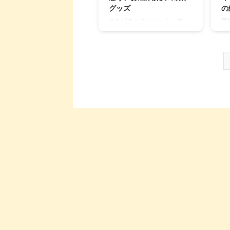
検討するという方から、ご家
知
グッズ
の
庭の愛猫について理解を深め
く
エキゾチックショートヘア
愛
たい方まで、どうぞお役立て
す
は、『目鼻の汚れ』や『抜け
じ
ください。 この記事の結論 ノ
迎
毛・毛玉』が気になる猫種。
妹
ルウェー原産で、筋肉質で体
ん
日々のお手入れでお悩みの方
複
は大きく華 ...
ど .
や、良い対策方法を探してい
た
る方は多いでしょう。 筆者
ら
は、エキゾチックショートヘ
匹
アを育てること6匹目。特に
ア
ロングヘアーの愛猫たちには
う
手を焼くことも多く、試行錯
猫
誤してきました。 そこで本記
す
事では、エキゾチックショー
飼
トヘアに最適な猫用品や、筆
る
者自身が実際に利用している
キ
便利グッズについてご紹介し
か
ます。 これからエキゾチック
験
ショートヘアをお迎えする方
ろ
も、ぜひ参考になさってくだ
だ
さい。 エキゾチックショート
ト
ヘアの飼育 ...
る理