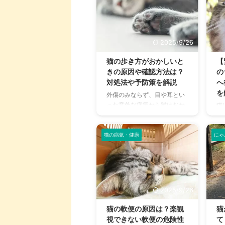
2025/9/26
猫の歩き方がおかしいと
【
きの原因や確認方法は？
の
対処法や予防策を解説
へ
を
外傷のみならず、目や耳とい
った意外な病気から猫はおか
猫
しい歩き方をする場合があり
な
ます。命にかかわる重大な病
へ
気の可能性もあるため、気を
猫の病気・健康
にゃ
ン
つけなければなりません。 こ
で
の記事では、猫の歩き方がお
る
かしい原因や、症状から考え
血
られる具体的な外傷や病気の
わ
種類について詳しく解説して
処
2025/9/26
います。 また愛猫の歩き方に
て
異常を感じた場合、おかしい
記
猫の軟便の原因は？楽観
猫
かどうかを判断するための確
因
視できない軟便の危険性
て