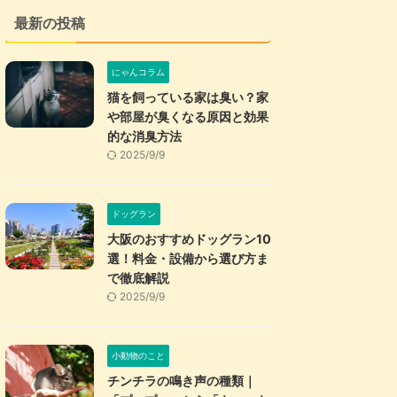
最新の投稿
にゃんコラム
猫を飼っている家は臭い？家
や部屋が臭くなる原因と効果
的な消臭方法
2025/9/9
ドッグラン
大阪のおすすめドッグラン10
選！料金・設備から選び方ま
で徹底解説
2025/9/9
小動物のこと
チンチラの鳴き声の種類｜