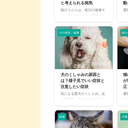
認方法や対処方法についても
種
と考えられる病気
動
まとめました。 猫の歩行異常
詳
猫のうんちは、毎日の健康チ
愛
はシニア猫のみならず、子猫
を
ェックに欠かせない重要ポイ
く
から元気な成猫まで起こり得
な
ントで、回数や形状や色合い
と
ます。未然に防ぐための対策
紹
で健康状態が分かります。 本
人
方法や、猫種によって発症し
み
来はコロコロとしたかりん糖
し
犬の病気・健康
猫の
やすい疾患 ...
め
のような便が柔らかい軟便の
め
支え
場合や下痢気味ともなると、
お
飼い主さんとして心配になる
く
でしょう。 すぐに回復するケ
り
ースもあれば、直ちに処置し
を
2025/9/26
なければ命にかかわる危険性
喜
もあるため、軟便では慎重な
す
犬のくしゃみの原因と
猫
判断と適切な対処が必要で
ペ
は？様子見でいい症状と
が
す。 そこで、動物病院に連れ
の
注意したい症状
正
ていくべきかどうかを判断す
つ
気になる愛犬のくしゃみ。あ
愛
るポイントや、猫が軟便にな
外
る日突然、止まらなくなった
き
る原因と病院の種類、具体的
ま
り、慢性的に続いたりしてい
き
な対処法について詳しく解説
み
ると、飼い主さんとしては心
も
します。 愛猫の軟便を防ぐ方
結
配になってしまうでしょう。
ぐ
猫種
犬種
法や、軟便 ...
構成
犬がくしゃみをするのには理
で