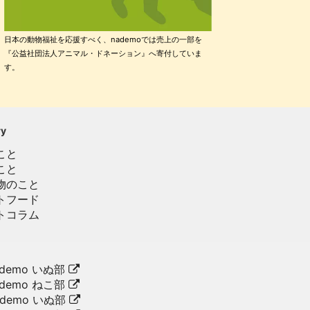
日本の動物福祉を応援すべく、nademoでは売上の一部を
『公益社団法人アニマル・ドネーション』へ寄付していま
す。
ry
こと
こと
物のこと
トフード
トコラム
demo いぬ部
demo ねこ部
ademo いぬ部