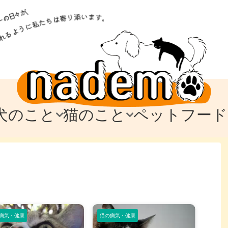
犬のこと
猫のこと
ペットフード
トフード
のお迎え
のお迎え
犬の飼育費・値段
猫の飼育費・値段
なでもごはん
犬の病気・健康
猫の病気・健康
ド
テム
テム
愛犬とお出かけ
愛猫とお出かけ
愛犬とのお別れ
愛猫とのお別れ
わ
に
病気・健康
猫の病気・健康