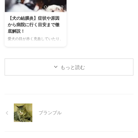
す。 この記事では、チンチラの
わずにできる効果的な暑さ対策、
2025/9/9
代表的な鳴き声の種類とその意味
快適に過ごせるひんやりグッズの
を詳しく解説します。 さらに、
選び方まで、詳しく解説します。
【犬の結膜炎】症状や原因
鳴き声からわかるストレスや病気
さらに、留守番中の注意点や、猫
から病院に行く目安まで徹
のサイン、チンチラが鳴く理由を
が本当に喜ぶ暑さ対策について、
底解説！
理解して良好な関係を築くための
当メディアの編集部が実際に試し
愛犬の目が赤く充血していたり、
ヒントもご紹介します。 この記
た体験談もご紹介します。この記
涙がたくさん出ていたりすると、
事を読んで、愛チンチラの気持ち
事を読んで、愛猫が安全で快適な
心配になりますよね。その症状、
をもっと理解し、より良いコミュ
夏を過ごせるように、今からでき
もしかしたら「結膜炎」かもしれ
ニ ...
る ...
ません。結膜炎は犬によく見られ
もっと読む
る目の病気ですが、原因や症状は
さまざまです。 この記事では、
犬の結膜炎の主な症状、考えられ
る原因、そして自宅でできる簡単
なケア方法について詳しく解説し
ます。 また、「もしかして結膜
炎かも？」と思ったときに、すぐ
ブランブル
に動物病院に行くべきかどうかの
判断基準や、病院での治療内容に
ついても触れます。この記事を読
んで、愛犬の目の健康を守るため
の知識を身につけましょう。 こ