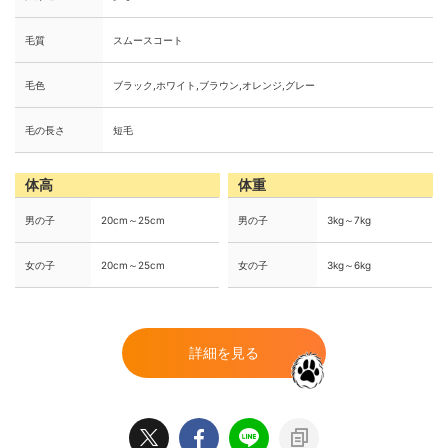
毛質
スムースコート
毛色
ブラック,ホワイト,ブラウン,オレンジ,グレー
毛の長さ
短毛
体高
体重
男の子
20cm～25cm
男の子
3kg～7kg
女の子
20cm～25cm
女の子
3kg～6kg
詳細を見る