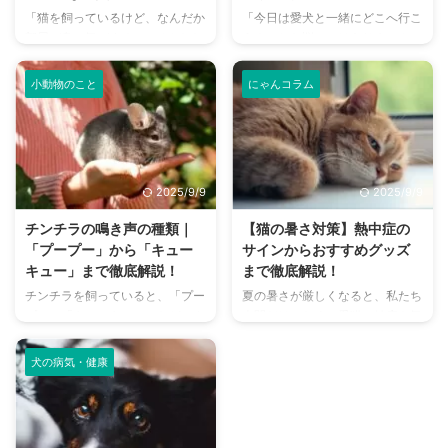
「猫を飼っているけど、なんだか
「今日は愛犬と一緒にどこへ行こ
部屋が臭い気がする…」そんなお
う？」とお悩みではありません
悩みはありませんか？猫との暮ら
か？大阪には、広大な敷地でのび
しは幸せで満ちていますが、独特
のびと遊べるドッグランから、都
小動物のこと
にゃんコラム
のにおいが気になるという飼い主
心でアクセスしやすい便利な施設
さんは少なくありません。 特
まで、魅力的なドッグランがたく
に、来客時などは「うちのにお
さんあります。 しかし、「初め
い、大丈夫かな？」と不安に感じ
てドッグランに行くから不安」
てしまうこともあるでしょう。
「どの施設が愛犬に合っているか
2025/9/9
2025/9/9
この記事では、猫のにおいの原因
わからない」という方も多いので
を根本から突き止め、トイレ、
はないでしょうか。 この記事で
チンチラの鳴き声の種類｜
【猫の暑さ対策】熱中症の
体、部屋など、場所別に具体的な
は、大阪府内にある人気のドッグ
「プープー」から「キュー
サインからおすすめグッズ
消臭対策を徹底的に解説します。
ランを厳選し、料金、広さ、利用
キュー」まで徹底解説！
まで徹底解説！
さらに、猫と飼い主さん両方にと
条件、設備など、気になる情報を
チンチラを飼っていると、「プー
夏の暑さが厳しくなると、私たち
って快適な消臭グッズの選び方ま
網羅的に解説します。 さらに、
プー」「キューキュー」など、さ
人間だけでなく、愛猫の健康も気
で、においの悩みを解決するため
ドッグランを選ぶ際のポイント
まざまな鳴き声が聞こえてくるこ
になりますよね。特に猫は汗腺が
の情報を網羅的にご紹介します。
や、初心者でも安心して利用する
とがありますよね。 チンチラは
少なく、人間のように汗をかいて
今 ...
ための ...
犬の病気・健康
犬や猫のように鳴き声で感情を表
体温を調節することが苦手なた
現するため、その鳴き声の意味を
め、熱中症になりやすい動物で
理解することは、愛チンチラとの
す。 この記事では、猫の熱中症
関係を深める上で非常に大切で
の初期サインから、エアコンを使