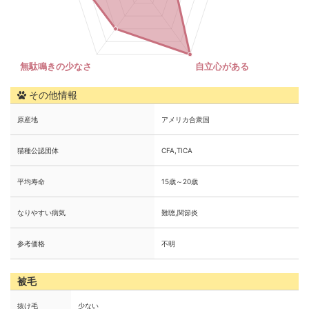
その他情報
原産地
アメリカ合衆国
猫種公認団体
CFA,TICA
平均寿命
15歳～20歳
なりやすい病気
難聴,関節炎
参考価格
不明
被毛
抜け毛
少ない