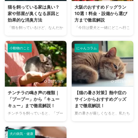
猫を飼っている家は臭い？
大阪のおすすめドッグラン
家や部屋が臭くなる原因と
10選！料金・設備から選び
効果的な消臭方法
方まで徹底解説
「猫を飼っているけど、なんだか
「今日は愛犬と一緒にどこへ行こ
部屋が臭い気がする…」そんなお
う？」とお悩みではありません
悩みはありませんか？猫との暮ら
か？大阪には、広大な敷地でのび
しは幸せで満ちていますが、独特
のびと遊べるドッグランから、都
小動物のこと
にゃんコラム
のにおいが気になるという飼い主
心でアクセスしやすい便利な施設
さんは少なくありません。 特
まで、魅力的なドッグランがたく
に、来客時などは「うちのにお
さんあります。 しかし、「初め
い、大丈夫かな？」と不安に感じ
てドッグランに行くから不安」
てしまうこともあるでしょう。
「どの施設が愛犬に合っているか
2025/9/9
2025/9/9
この記事では、猫のにおいの原因
わからない」という方も多いので
を根本から突き止め、トイレ、
はないでしょうか。 この記事で
チンチラの鳴き声の種類｜
【猫の暑さ対策】熱中症の
体、部屋など、場所別に具体的な
は、大阪府内にある人気のドッグ
「プープー」から「キュー
サインからおすすめグッズ
消臭対策を徹底的に解説します。
ランを厳選し、料金、広さ、利用
キュー」まで徹底解説！
まで徹底解説！
さらに、猫と飼い主さん両方にと
条件、設備など、気になる情報を
チンチラを飼っていると、「プー
夏の暑さが厳しくなると、私たち
って快適な消臭グッズの選び方ま
網羅的に解説します。 さらに、
プー」「キューキュー」など、さ
人間だけでなく、愛猫の健康も気
で、においの悩みを解決するため
ドッグランを選ぶ際のポイント
まざまな鳴き声が聞こえてくるこ
になりますよね。特に猫は汗腺が
の情報を網羅的にご紹介します。
や、初心者でも安心して利用する
とがありますよね。 チンチラは
少なく、人間のように汗をかいて
今 ...
ための ...
犬の病気・健康
犬や猫のように鳴き声で感情を表
体温を調節することが苦手なた