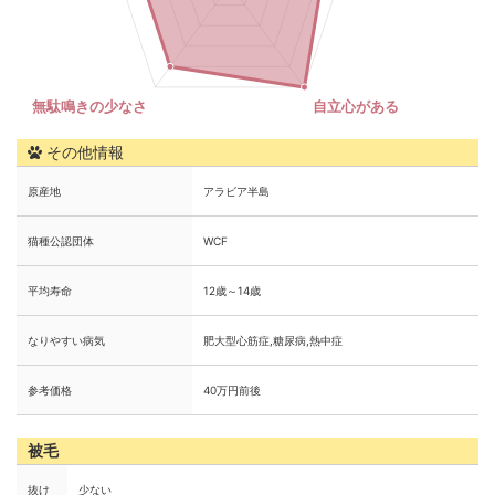
その他情報
原産地
アラビア半島
猫種公認団体
WCF
平均寿命
12歳～14歳
なりやすい病気
肥大型心筋症,糖尿病,熱中症
参考価格
40万円前後
被毛
抜け
少ない