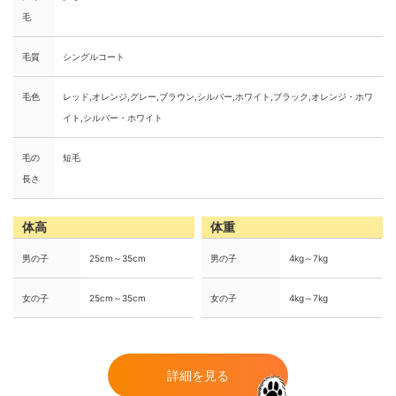
毛
毛質
シングルコート
毛色
レッド,オレンジ,グレー,ブラウン,シルバー,ホワイト,ブラック,オレンジ・ホワ
イト,シルバー・ホワイト
毛の
短毛
長さ
体高
体重
男の子
25cm～35cm
男の子
4kg～7kg
女の子
25cm～35cm
女の子
4kg～7kg
詳細を見る