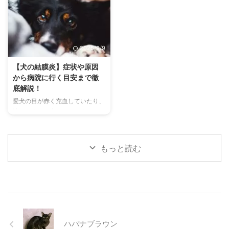
現するため、その鳴き声の意味を
め、熱中症になりやすい動物で
理解することは、愛チンチラとの
す。 この記事では、猫の熱中症
関係を深める上で非常に大切で
の初期サインから、エアコンを使
す。 この記事では、チンチラの
わずにできる効果的な暑さ対策、
2025/9/9
代表的な鳴き声の種類とその意味
快適に過ごせるひんやりグッズの
を詳しく解説します。 さらに、
選び方まで、詳しく解説します。
【犬の結膜炎】症状や原因
鳴き声からわかるストレスや病気
さらに、留守番中の注意点や、猫
から病院に行く目安まで徹
のサイン、チンチラが鳴く理由を
が本当に喜ぶ暑さ対策について、
底解説！
理解して良好な関係を築くための
当メディアの編集部が実際に試し
愛犬の目が赤く充血していたり、
ヒントもご紹介します。 この記
た体験談もご紹介します。この記
涙がたくさん出ていたりすると、
事を読んで、愛チンチラの気持ち
事を読んで、愛猫が安全で快適な
心配になりますよね。その症状、
をもっと理解し、より良いコミュ
夏を過ごせるように、今からでき
もしかしたら「結膜炎」かもしれ
ニ ...
る ...
ません。結膜炎は犬によく見られ
もっと読む
る目の病気ですが、原因や症状は
さまざまです。 この記事では、
犬の結膜炎の主な症状、考えられ
る原因、そして自宅でできる簡単
なケア方法について詳しく解説し
ます。 また、「もしかして結膜
炎かも？」と思ったときに、すぐ
ハバナブラウン
に動物病院に行くべきかどうかの