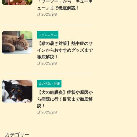
「プープー」から「キューキ
ュー」まで徹底解説！
2025/9/9
にゃんコラム
【猫の暑さ対策】熱中症のサ
インからおすすめグッズまで
徹底解説！
2025/9/9
犬の病気・健康
【犬の結膜炎】症状や原因か
ら病院に行く目安まで徹底解
説！
2025/9/9
カテゴリー