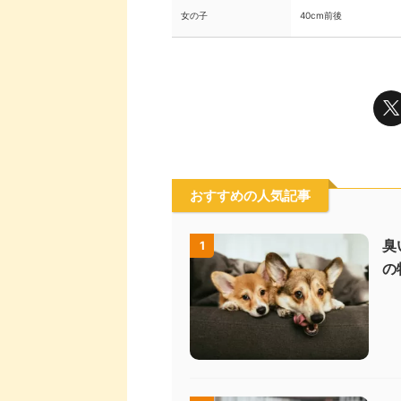
女の子
40cm前後
おすすめの人気記事
臭
1
の