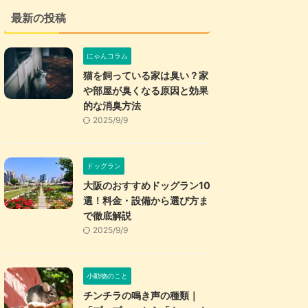
最新の投稿
にゃんコラム
猫を飼っている家は臭い？家
や部屋が臭くなる原因と効果
的な消臭方法
2025/9/9
ドッグラン
大阪のおすすめドッグラン10
選！料金・設備から選び方ま
で徹底解説
2025/9/9
小動物のこと
チンチラの鳴き声の種類｜