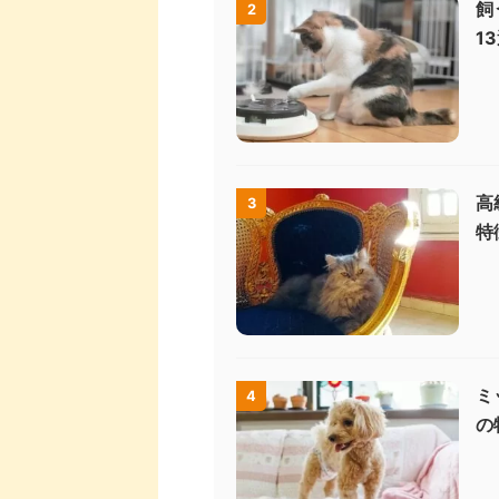
飼
2
1
高
3
特
ミ
4
の