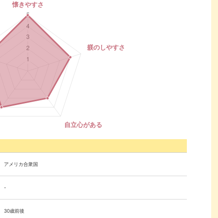
アメリカ合衆国
-
30歳前後