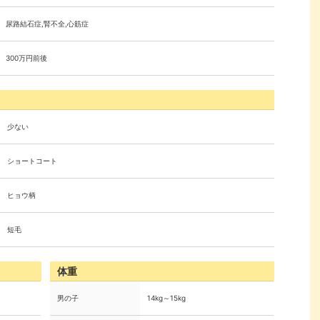
尿路結石症,腎不全,心筋症
300万円前後
少ない
ショートコート
ヒョウ柄
短毛
体重
男の子
14kg～15kg