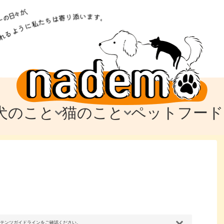
犬のこと
猫のこと
ペットフード
トフード
のお迎え
のお迎え
犬の飼育費・値段
猫の飼育費・値段
なでもごはん
犬の病気・健康
猫の病気・健康
ド
テム
テム
愛犬とお出かけ
愛猫とお出かけ
愛犬とのお別れ
愛猫とのお別れ
わ
に
コンテンツガイドラインをご確認ください。