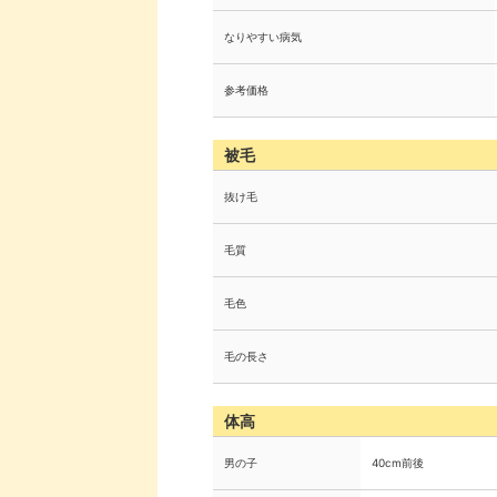
なりやすい病気
参考価格
被毛
抜け毛
毛質
毛色
毛の長さ
体高
男の子
40cm前後