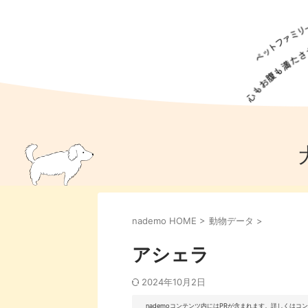
犬の食事
猫の食事
ドッグフード
犬種
猫種
キャッ
犬
猫
犬のこと
猫のこと
ペットフー
nademo HOME
>
動物データ
>
犬のしつけ
猫のしつけ
犬のアイ
猫のアイ
アシェラ
2024年10月2日
nademoコンテンツ内にはPRが含まれます。詳しくは