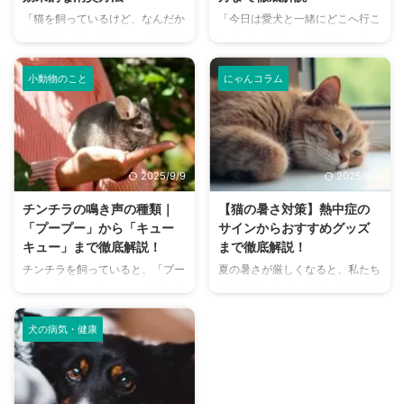
「猫を飼っているけど、なんだか
「今日は愛犬と一緒にどこへ行こ
部屋が臭い気がする…」そんなお
う？」とお悩みではありません
悩みはありませんか？猫との暮ら
か？大阪には、広大な敷地でのび
しは幸せで満ちていますが、独特
のびと遊べるドッグランから、都
小動物のこと
にゃんコラム
のにおいが気になるという飼い主
心でアクセスしやすい便利な施設
さんは少なくありません。 特
まで、魅力的なドッグランがたく
に、来客時などは「うちのにお
さんあります。 しかし、「初め
い、大丈夫かな？」と不安に感じ
てドッグランに行くから不安」
てしまうこともあるでしょう。
「どの施設が愛犬に合っているか
2025/9/9
2025/9/9
この記事では、猫のにおいの原因
わからない」という方も多いので
を根本から突き止め、トイレ、
はないでしょうか。 この記事で
チンチラの鳴き声の種類｜
【猫の暑さ対策】熱中症の
体、部屋など、場所別に具体的な
は、大阪府内にある人気のドッグ
「プープー」から「キュー
サインからおすすめグッズ
消臭対策を徹底的に解説します。
ランを厳選し、料金、広さ、利用
キュー」まで徹底解説！
まで徹底解説！
さらに、猫と飼い主さん両方にと
条件、設備など、気になる情報を
チンチラを飼っていると、「プー
夏の暑さが厳しくなると、私たち
って快適な消臭グッズの選び方ま
網羅的に解説します。 さらに、
プー」「キューキュー」など、さ
人間だけでなく、愛猫の健康も気
で、においの悩みを解決するため
ドッグランを選ぶ際のポイント
まざまな鳴き声が聞こえてくるこ
になりますよね。特に猫は汗腺が
の情報を網羅的にご紹介します。
や、初心者でも安心して利用する
とがありますよね。 チンチラは
少なく、人間のように汗をかいて
今 ...
ための ...
犬の病気・健康
犬や猫のように鳴き声で感情を表
体温を調節することが苦手なた
現するため、その鳴き声の意味を
め、熱中症になりやすい動物で
理解することは、愛チンチラとの
す。 この記事では、猫の熱中症
関係を深める上で非常に大切で
の初期サインから、エアコンを使