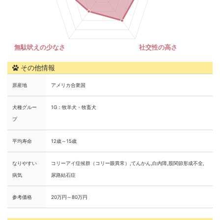
その他情報
原産地
アメリカ合衆国
犬種グルー
1G：牧羊犬・牧畜犬
プ
平均寿命
12歳～15歳
なりやすい
コリーアイ症候群（コリー眼異常）,てんかん,白内障,股関節形成不全,
病気
尿路結石症
参考価格
20万円～80万円