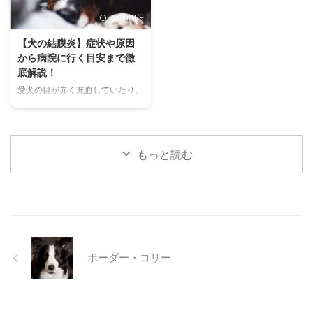
す。 この記事では、チンチラの
わずにできる効果的な暑さ対策、
2025/9/9
代表的な鳴き声の種類とその意味
快適に過ごせるひんやりグッズの
を詳しく解説します。 さらに、
選び方まで、詳しく解説します。
【犬の結膜炎】症状や原因
鳴き声からわかるストレスや病気
さらに、留守番中の注意点や、猫
から病院に行く目安まで徹
のサイン、チンチラが鳴く理由を
が本当に喜ぶ暑さ対策について、
底解説！
理解して良好な関係を築くための
当メディアの編集部が実際に試し
愛犬の目が赤く充血していたり、
ヒントもご紹介します。 この記
た体験談もご紹介します。この記
涙がたくさん出ていたりすると、
事を読んで、愛チンチラの気持ち
事を読んで、愛猫が安全で快適な
心配になりますよね。その症状、
をもっと理解し、より良いコミュ
夏を過ごせるように、今からでき
もしかしたら「結膜炎」かもしれ
ニ ...
る ...
ません。結膜炎は犬によく見られ
もっと読む
る目の病気ですが、原因や症状は
さまざまです。 この記事では、
犬の結膜炎の主な症状、考えられ
る原因、そして自宅でできる簡単
なケア方法について詳しく解説し
ます。 また、「もしかして結膜
炎かも？」と思ったときに、すぐ
ボーダー・コリー
に動物病院に行くべきかどうかの
判断基準や、病院での治療内容に
ついても触れます。この記事を読
んで、愛犬の目の健康を守るため