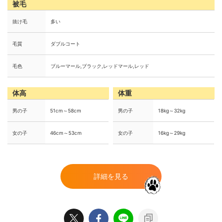
被毛
抜け毛
多い
毛質
ダブルコート
毛色
ブルーマール,ブラック,レッドマール,レッド
体高
体重
男の子
51cm～58cm
男の子
18kg～32kg
女の子
46cm～53cm
女の子
16kg～29kg
詳細を見る