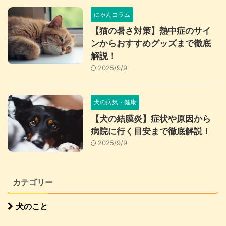
にゃんコラム
【猫の暑さ対策】熱中症のサイ
ンからおすすめグッズまで徹底
解説！
2025/9/9
犬の病気・健康
【犬の結膜炎】症状や原因から
病院に行く目安まで徹底解説！
2025/9/9
カテゴリー
犬のこと